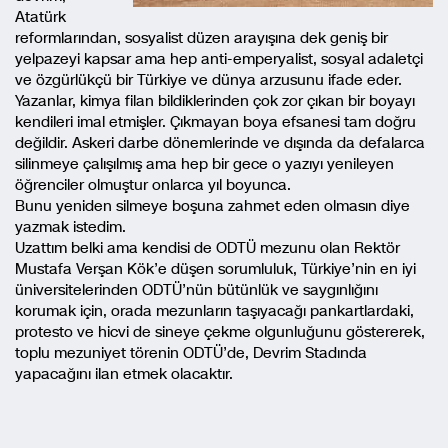
Atatürk
reformlarından, sosyalist düzen arayışına dek geniş bir
yelpazeyi kapsar ama hep anti-emperyalist, sosyal adaletçi
ve özgürlükçü bir Türkiye ve dünya arzusunu ifade eder.
Yazanlar, kimya filan bildiklerinden çok zor çıkan bir boyayı
kendileri imal etmişler. Çıkmayan boya efsanesi tam doğru
değildir. Askeri darbe dönemlerinde ve dışında da defalarca
silinmeye çalışılmış ama hep bir gece o yazıyı yenileyen
öğrenciler olmuştur onlarca yıl boyunca.
Bunu yeniden silmeye boşuna zahmet eden olmasın diye
yazmak istedim.
Uzattım belki ama kendisi de ODTÜ mezunu olan Rektör
Mustafa Verşan Kök’e düşen sorumluluk, Türkiye’nin en iyi
üniversitelerinden ODTÜ’nün bütünlük ve saygınlığını
korumak için, orada mezunların taşıyacağı pankartlardaki,
protesto ve hicvi de sineye çekme olgunluğunu göstererek,
toplu mezuniyet törenin ODTÜ’de, Devrim Stadında
yapacağını ilan etmek olacaktır.