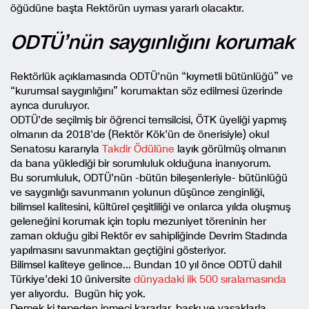
öğüdüne başta Rektörün uyması yararlı olacaktır.
ODTÜ’nün saygınlığını korumak
Rektörlük açıklamasında ODTÜ’nün “kıymetli bütünlüğü” ve
“kurumsal saygınlığını” korumaktan söz edilmesi üzerinde
ayrıca duruluyor.
ODTÜ’de seçilmiş bir öğrenci temsilcisi, ÖTK üyeliği yapmış
olmanın da 2018’de (Rektör Kök’ün de önerisiyle) okul
Senatosu kararıyla
Takdir Ödülüne
layık görülmüş olmanın
da bana yüklediği bir sorumluluk olduğuna inanıyorum.
Bu sorumluluk, ODTÜ’nün -bütün bileşenleriyle- bütünlüğü
ve saygınlığı savunmanın yolunun düşünce zenginliği,
bilimsel kalitesini, kültürel çeşitliliği ve onlarca yılda oluşmuş
geleneğini korumak için toplu mezuniyet töreninin her
zaman olduğu gibi Rektör ev sahipliğinde Devrim Stadında
yapılmasını savunmaktan geçtiğini gösteriyor.
Bilimsel kaliteye gelince… Bundan 10 yıl önce ODTÜ dahil
Türkiye’deki 10 üniversite
dünyadaki ilk 500 sıralamasında
yer alıyordu. Bugün hiç yok.
Demek ki tepeden inmeci kararlar, baskı ve yasaklarla