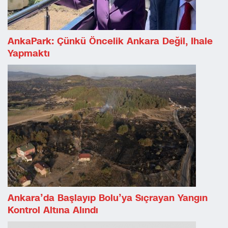
AnkaPark: Çünkü Öncelik Ankara Değil, Ihale
Yapmaktı
Ankara’da Başlayıp Bolu’ya Sıçrayan Yangın
Kontrol Altına Alındı