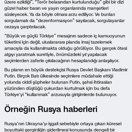
üzere ezildiği”, “Terör belasından kurtulunduğu” gibi bir dizi
güzel haber basın ve yayın organlarında manşetleri
süsleyecek. Ya da böyle olması arzu ediliyor. Ve bunları
sorgulamak da “dezenformasyon” sayılacak, sorgulayanlar
cezaya çarptırılacak.
“Büyük ve güçlü Türkiye” mesajının sadece iç kamuoyunun
tüketimi için değil, uluslararası planda imaj tazelemek
amacıyla da kullanılmakta olduğu görülüyor. Bu gerçek ötesi
algıyı yaratmak suretiyle, önümüzdeki yıl yapılacak
seçimlerden zaferle çıkılacağının hesaplandığı anlaşılıyor.
Bu planın en büyük destekçisi Rusya Devlet Başkanı Vladimir
Putin. Birçok Batı ülkesinde seçimlere müdahale ettiği
yolunda ciddi şüpheler bulunan Putin, şahsi ihtirasları
yüzünden düştüğü çukurdan kurtulmak için bu defa
Türkiye’yi “kullanmak” arzusuyla girişimlerde bulunuyor.
Örneğin Rusya haberleri
Rusya’nın Ukrayna’yı işgali sebebiyle ortaya çıkan küresel
boyuttaki gerginliğin giderilmesi konusunda dengeli bir