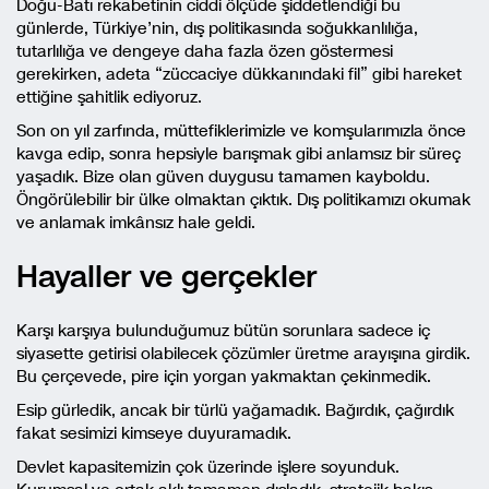
Doğu-Batı rekabetinin ciddi ölçüde şiddetlendiği bu
günlerde, Türkiye’nin, dış politikasında soğukkanlılığa,
tutarlılığa ve dengeye daha fazla özen göstermesi
gerekirken, adeta “züccaciye dükkanındaki fil” gibi hareket
ettiğine şahitlik ediyoruz.
Son on yıl zarfında, müttefiklerimizle ve komşularımızla önce
kavga edip, sonra hepsiyle barışmak gibi anlamsız bir süreç
yaşadık. Bize olan güven duygusu tamamen kayboldu.
Öngörülebilir bir ülke olmaktan çıktık. Dış politikamızı okumak
ve anlamak imkânsız hale geldi.
Hayaller ve gerçekler
Karşı karşıya bulunduğumuz bütün sorunlara sadece iç
siyasette getirisi olabilecek çözümler üretme arayışına girdik.
Bu çerçevede, pire için yorgan yakmaktan çekinmedik.
Esip gürledik, ancak bir türlü yağamadık. Bağırdık, çağırdık
fakat sesimizi kimseye duyuramadık.
Devlet kapasitemizin çok üzerinde işlere soyunduk.