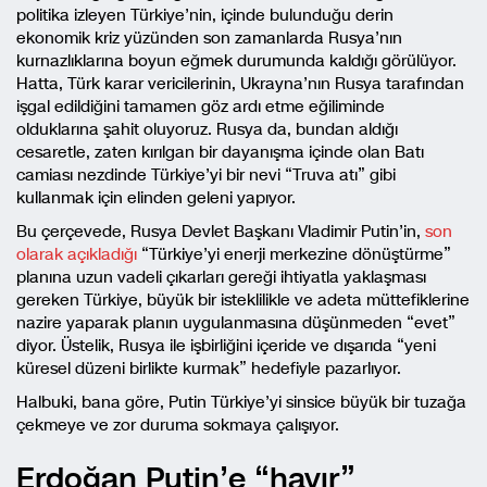
politika izleyen Türkiye’nin, içinde bulunduğu derin
ekonomik kriz yüzünden son zamanlarda Rusya’nın
kurnazlıklarına boyun eğmek durumunda kaldığı görülüyor.
Hatta, Türk karar vericilerinin, Ukrayna’nın Rusya tarafından
işgal edildiğini tamamen göz ardı etme eğiliminde
olduklarına şahit oluyoruz. Rusya da, bundan aldığı
cesaretle, zaten kırılgan bir dayanışma içinde olan Batı
camiası nezdinde Türkiye’yi bir nevi “Truva atı” gibi
kullanmak için elinden geleni yapıyor.
Bu çerçevede, Rusya Devlet Başkanı Vladimir Putin’in,
son
olarak açıkladığı
“Türkiye’yi enerji merkezine dönüştürme”
planına uzun vadeli çıkarları gereği ihtiyatla yaklaşması
gereken Türkiye, büyük bir isteklilikle ve adeta müttefiklerine
nazire yaparak planın uygulanmasına düşünmeden “evet”
diyor. Üstelik, Rusya ile işbirliğini içeride ve dışarıda “yeni
küresel düzeni birlikte kurmak” hedefiyle pazarlıyor.
Halbuki, bana göre, Putin Türkiye’yi sinsice büyük bir tuzağa
çekmeye ve zor duruma sokmaya çalışıyor.
Erdoğan Putin’e “hayır”