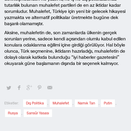
tutarlılık bulunan muhalefet partileri de en az iktidar kadar
sorumludur. Muhalefet, Türkiye için yeni bir gelecek hikayesi
yazmakta ve alternatif politikalar üretmekte bugüne dek
başarılı olamamıştır.
Aksine, muhalefetin de, son zamanlarda ülkenin gerçek
sorunları yerine, sadece kendi açısından olumlu kabul edilen
konulara odaklanma eğilimi içine girdiği görülüyor. Hal böyle
olunca, Türk seçmenine, iktidarın hazırladığı, muhalefetin de
dolaylı olarak katkıda bulunduğu “iyi haberler gazetesini”
okuyarak güne başlamanın dışında bir seçenek kalmıyor.
Etiketler:
Dış Politika
,
Muhalefet
,
Namık Tan
,
Putin
,
Rusya
,
Sansür Yasası