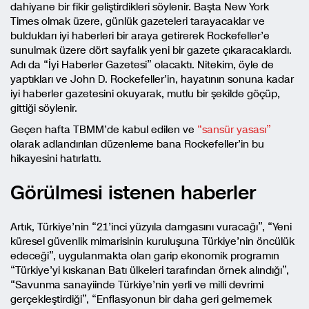
dahiyane bir fikir geliştirdikleri söylenir. Başta New York
Times olmak üzere, günlük gazeteleri tarayacaklar ve
buldukları iyi haberleri bir araya getirerek Rockefeller’e
sunulmak üzere dört sayfalık yeni bir gazete çıkaracaklardı.
Adı da “İyi Haberler Gazetesi” olacaktı. Nitekim, öyle de
yaptıkları ve John D. Rockefeller’in, hayatının sonuna kadar
iyi haberler gazetesini okuyarak, mutlu bir şekilde göçüp,
gittiği söylenir.
Geçen hafta TBMM’de kabul edilen ve
“sansür yasası”
olarak adlandırılan düzenleme bana Rockefeller’in bu
hikayesini hatırlattı.
Görülmesi istenen haberler
Artık, Türkiye’nin “21’inci yüzyıla damgasını vuracağı”, “Yeni
küresel güvenlik mimarisinin kuruluşuna Türkiye’nin öncülük
edeceği”, uygulanmakta olan garip ekonomik programın
“Türkiye’yi kıskanan Batı ülkeleri tarafından örnek alındığı”,
“Savunma sanayiinde Türkiye’nin yerli ve milli devrimi
gerçekleştirdiği”, “Enflasyonun bir daha geri gelmemek