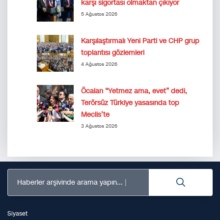
karşı sigortası olmaktan çıkıyor
5 Ağustos 2026
Karşılaştırmalı Yeni Parti ve CHP grup
toplantısı gözlemleri
4 Ağustos 2026
Öcalan “Yetmez ama, evet” dedi,
Terörsüz Türkiye yasasında top
Meclis’te
3 Ağustos 2026
Haberler arşivinde arama yapın...
Siyaset