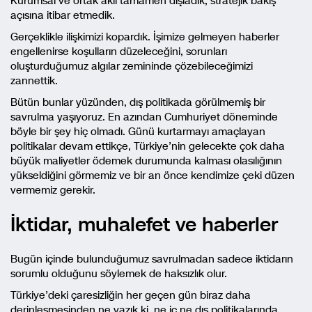
Kurumsal ve ortak aklı tamamen dışladık, stratejik bakış
açısına itibar etmedik.
Gerçeklikle ilişkimizi kopardık. İşimize gelmeyen haberler
engellenirse koşulların düzeleceğini, sorunları
oluşturduğumuz algılar zemininde çözebileceğimizi
zannettik.
Bütün bunlar yüzünden, dış politikada görülmemiş bir
savrulma yaşıyoruz. En azından Cumhuriyet döneminde
böyle bir şey hiç olmadı. Günü kurtarmayı amaçlayan
politikalar devam ettikçe, Türkiye’nin gelecekte çok daha
büyük maliyetler ödemek durumunda kalması olasılığının
yükseldiğini görmemiz ve bir an önce kendimize çeki düzen
vermemiz gerekir.
İktidar, muhalefet ve haberler
Bugün içinde bulunduğumuz savrulmadan sadece iktidarın
sorumlu olduğunu söylemek de haksızlık olur.
Türkiye’deki çaresizliğin her geçen gün biraz daha
derinleşmesinden ne yazık ki, ne iç ne dış politikalarında