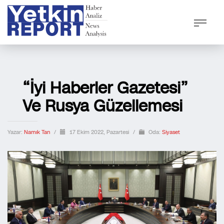
“İyi Haberler Gazetesi”
Ve Rusya Güzellemesi
Yazar:
Namık Tan
/
17 Ekim 2022, Pazartesi
/
Oda:
Siyaset