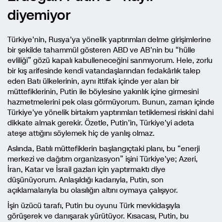
diyemiyor
Türkiye’nin, Rusya’ya yönelik yaptırımları delme girişimlerine
bir şekilde tahammül gösteren ABD ve AB’nin bu “hülle
evliliği” gözü kapalı kabulleneceğini sanmıyorum. Hele, zorlu
bir kış arifesinde kendi vatandaşlarından fedakârlık talep
eden Batı ülkelerinin, aynı ittifak içinde yer alan bir
müttefiklerinin, Putin ile böylesine yakınlık içine girmesini
hazmetmelerini pek olası görmüyorum. Bunun, zaman içinde
Türkiye’ye yönelik birtakım yaptırımları tetiklemesi riskini dahi
dikkate almak gerekir. Özetle, Putin’in, Türkiye’yi adeta
ateşe attığını söylemek hiç de yanlış olmaz.
Aslında, Batılı müttefiklerin başlangıçtaki planı, bu “enerji
merkezi ve dağıtım organizasyon” işini Türkiye’ye; Azeri,
İran, Katar ve İsrail gazları için yaptırmaktı diye
düşünüyorum. Anlaşıldığı kadarıyla, Putin, son
açıklamalarıyla bu olasılığın altını oymaya çalışıyor.
İşin üzücü tarafı, Putin bu oyunu Türk mevkidaşıyla
görüşerek ve danışarak yürütüyor. Kısacası, Putin, bu