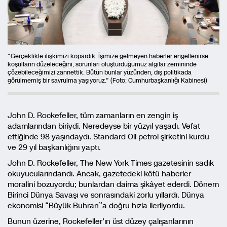
“Gerçeklikle ilişkimizi kopardık. İşimize gelmeyen haberler engellenirse
koşulların düzeleceğini, sorunları oluşturduğumuz algılar zemininde
çözebileceğimizi zannettik. Bütün bunlar yüzünden, dış politikada
görülmemiş bir savrulma yaşıyoruz.” (Foto: Cumhurbaşkanlığı Kabinesi)
John D. Rockefeller, tüm zamanların en zengin iş
adamlarından biriydi. Neredeyse bir yüzyıl yaşadı. Vefat
ettiğinde 98 yaşındaydı. Standard Oil petrol şirketini kurdu
ve 29 yıl başkanlığını yaptı.
John D. Rockefeller, The New York Times gazetesinin sadık
okuyucularındandı. Ancak, gazetedeki kötü haberler
moralini bozuyordu; bunlardan daima şikâyet ederdi. Dönem
Birinci Dünya Savaşı ve sonrasındaki zorlu yıllardı. Dünya
ekonomisi “Büyük Buhran”a doğru hızla ilerliyordu.
Bunun üzerine, Rockefeller’ın üst düzey çalışanlarının