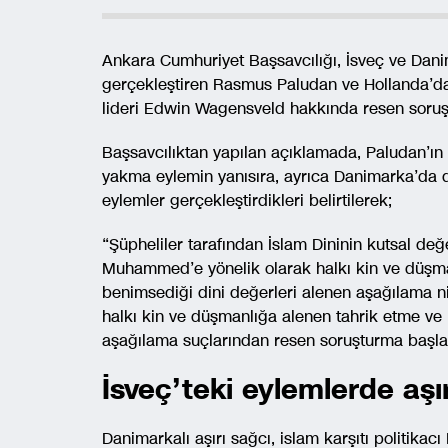
Ankara Cumhuriyet Başsavcılığı, İsveç ve Dan
gerçekleştiren Rasmus Paludan ve Hollanda’da
lideri Edwin Wagensveld hakkında resen soruşt
Başsavcılıktan yapılan açıklamada, Paludan’ın
yakma eylemin yanısıra, ayrıca Danimarka’da da
eylemler gerçekleştirdikleri belirtilerek;
“Şüpheliler tarafından İslam Dininin kutsal de
Muhammed’e yönelik olarak halkı kin ve düşman
benimsediği dini değerleri alenen aşağılama nit
halkı kin ve düşmanlığa alenen tahrik etme ve 
aşağılama suçlarından resen soruşturma başlatıl
İsveç’teki eylemlerde aşı
Danimarkalı aşırı sağcı, islam karşıtı politikacı