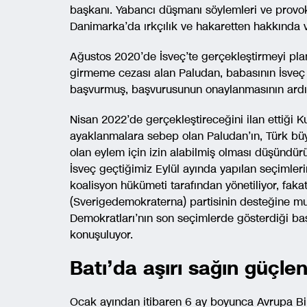
başkanı. Yabancı düşmanı söylemleri ve provok
Danimarka’da ırkçılık ve hakaretten hakkında ve
Ağustos 2020’de İsveç’te gerçekleştirmeyi plan
girmeme cezası alan Paludan, babasının İsveç 
başvurmuş, başvurusunun onaylanmasının ardınd
Nisan 2022’de gerçekleştireceğini ilan ettiği K
ayaklanmalara sebep olan Paludan’ın, Türk büy
olan eylem için izin alabilmiş olması düşündür
İsveç geçtiğimiz Eylül ayında yapılan seçimle
koalisyon hükümeti tarafından yönetiliyor, faka
(Sverigedemokraterna) partisinin desteğine muh
Demokratları’nın son seçimlerde gösterdiği ba
konuşuluyor.
Batı’da aşırı sağın güçle
Ocak ayından itibaren 6 ay boyunca Avrupa Bir