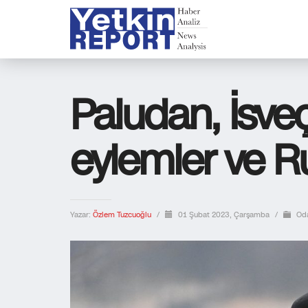
Paludan, İsveç
eylemler ve R
Yazar:
Özlem Tuzcuoğlu
/
01 Şubat 2023, Çarşamba
/
Od