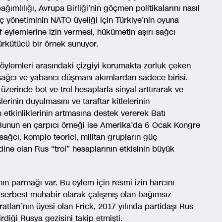
ımlılığı, Avrupa Birliği’nin göçmen politikalarını nasıl
ç yönetiminin NATO üyeliği için Türkiye’nin oyuna
f eylemlerine izin vermesi, hükümetin aşırı sağcı
ürkütücü bir örnek sunuyor.
söylemleri arasındaki çizgiyi korumakta zorluk çeken
ı sağcı ve yabancı düşmanı akımlardan sadece birisi.
üzerinde bot ve trol hesaplarla sinyal arttırarak ve
rinin duyulmasını ve taraftar kitlelerinin
n etkinliklerinin artmasına destek vererek Batı
. Bunun en çarpıcı örneği ise Amerika’da 6 Ocak Kongre
sağcı, komplo teorici, militan grupların güç
ine olan Rus “trol” hesaplarının etkisinin büyük
 parmağı var. Bu eylem için resmi izin harcını
 serbest muhabir olarak çalışmış olan bağımsız
ları’nın üyesi olan Frick, 2017 yılında partidaşı Rus
diği Rusya gezisini takip etmişti.