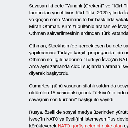
Savaşan iki çete “Yunanlı (Greken)” ve “Kürt Til
tarafından yönetiliyor. Kürt Tilki, 2020 yılında
ve geçen sene Marmaris’te bir baskında yakalanı
Miran Othman. Kırmızı bültenle aranan ve İsveç 
Othman salıverilmesinin ardından Türk vatandaş
Othman, Stockholm’de gerçekleşen bu çete sav
yapılmaması Türkiye karşıtı propaganda için ö
Othman ile ilgili haberine “Türkiye İsveç’in NAT
Ama aynı zamanda ciddi suçlardan aranan İsveç
diyerek başlıyordu.
Cumartesi günü yaşanan silahlı saldırı da sos
öldürülen 15 yaşındaki çocuk Türkiye’nin iade e
savaşının son kurbanı” başlığı ile yayıldı.
Rusya, özellikle sosyal medya üzerinden yürüttü
İsveç’in NATO’ya üyeliğini istemeyen Rus devleti
körükleyerek
NATO görüşmelerini riske atan
ey