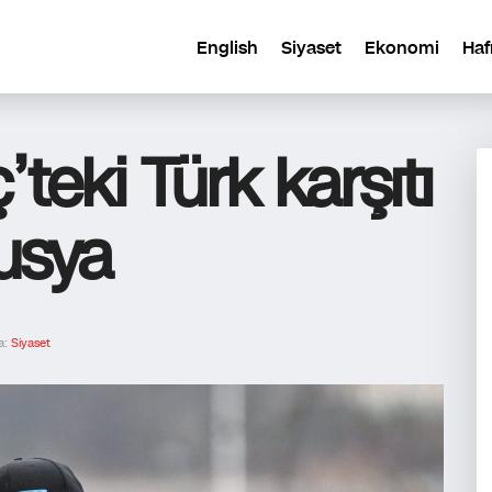
English
Siyaset
Ekonomi
Haf
’teki Türk karşıtı
usya
a:
Siyaset