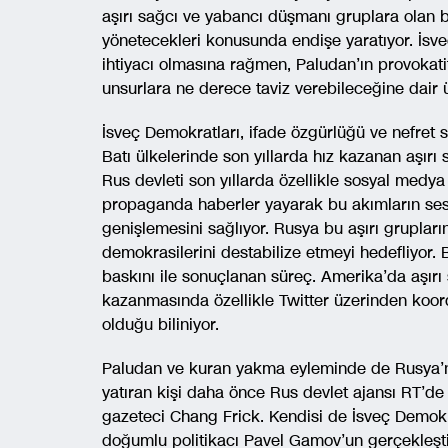
aşırı sağcı ve yabancı düşmanı gruplara olan bağ
yönetecekleri konusunda endişe yaratıyor. İsve
ihtiyacı olmasına rağmen, Paludan’ın provokati
unsurlara ne derece taviz verebileceğine dair 
İsveç Demokratları, ifade özgürlüğü ve nefret 
Batı ülkelerinde son yıllarda hız kazanan aşır
Rus devleti son yıllarda özellikle sosyal medya 
propaganda haberler yayarak bu akımların sesle
genişlemesini sağlıyor. Rusya bu aşırı grupları
demokrasilerini destabilize etmeyi hedefliyor
baskını ile sonuçlanan süreç. Amerika’da aşırı 
kazanmasında özellikle Twitter üzerinden koord
olduğu biliniyor.
Paludan ve kuran yakma eyleminde de Rusya’nın
yatıran kişi daha önce Rus devlet ajansı RT’de
gazeteci Chang Frick. Kendisi de İsveç Demokrat
doğumlu politikacı Pavel Gamov’un gerçekleştir