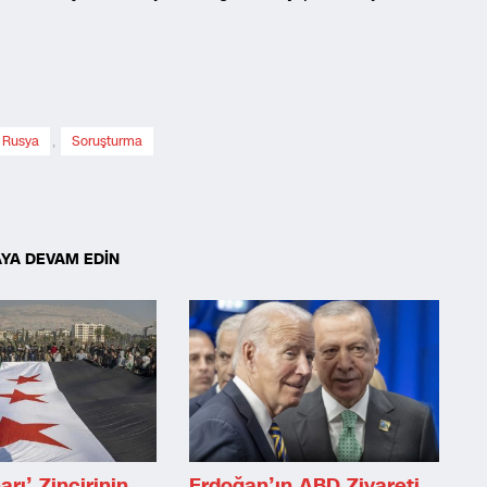
Rusya
,
Soruşturma
YA DEVAM EDİN
rı’ Zincirinin
Erdoğan’ın ABD Ziyareti