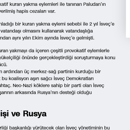
atif kuran yakma eylemleri ile tanınan Paludan’ın
rilmiş hapis cezaları var.
ladığı bir kuran yakma eylemi sebebi ile 2 yıl İsveç’e
vatandaşı olmasını kullanarak vatandaşlığa
an aynı yılın Ekim ayında İsveç’e gelmişti.
uran yakmayı da içeren çeşitli provokatif eylemlerle
ükelçiliği önünde gerçekleştirdiği soruşturmaya konu
ücü.
rin ardından üç merkez-sağ partinin kurduğu bir
t bu koalisyon aşırı sağcı İsveç Demokratları
taç. Neo-Nazi köklere sahip bir parti olan İsveç
şarının arkasında Rusya’nın desteği olduğu
nişi ve Rusya
liği başkanlığı yürütecek olan İsveç yönetiminin bu