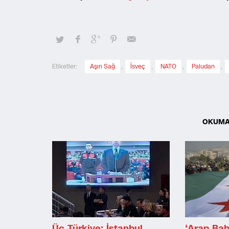
Etiketler:
Aşırı Sağ
,
İsveç
,
NATO
,
Paludan
,
OKUMA
Üç Türkiye: İstanbul,
‘Arap Baha