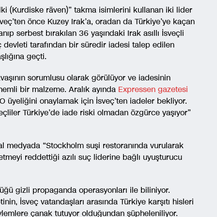
ki (Kurdiske räven)” takma isimlerini kullanan iki lider
 İsveç’ten önce Kuzey Irak’a, oradan da Türkiye’ye kaçan
p serbest bırakılan 36 yaşındaki Irak asıllı İsveçli
devleti tarafından bir süredir iadesi talep edilen
lığına geçti.
aşının sorumlusu olarak görülüyor ve iadesinin
nemli bir malzeme. Aralık ayında
Expressen gazetesi
O üyeliğini onaylamak için İsveç’ten iadeler bekliyor.
liler Türkiye’de iade riski olmadan özgürce yaşıyor”
yal medyada “Stockholm suşi restoranında vurularak
tmeyi reddettiği azılı suç liderine bağlı uyuşturucu
ğü gizli propaganda operasyonları ile biliniyor.
nin, İsveç vatandaşları arasında Türkiye karşıtı hisleri
lemlere çanak tutuyor olduğundan şüpheleniliyor.