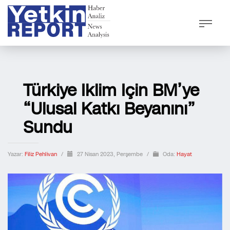
Türkiye Iklim Için BM’ye
“Ulusal Katkı Beyanını”
Sundu
Yazar:
Filiz Pehlivan
/
27 Nisan 2023, Perşembe
/
Oda:
Hayat