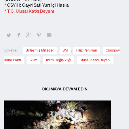
* GSYİH: Gayri Safi Yurt İçi Hasıla
*
T.C. Ulusal Katkı Beyanı
Etiketler:
Birleşmiş Milletler
,
BM
,
Filiz Pehlivan
,
Glasgow
Iklim Paktı
,
Iklim
,
Iklim Değişikliği
,
Ulusal Katkı Beyanı
OKUMAYA DEVAM EDİN