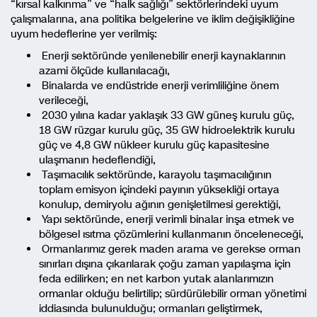
“kırsal kalkınma” ve “halk sağlığı” sektörlerindeki uyum
çalışmalarına, ana politika belgelerine ve iklim değişikliğine
uyum hedeflerine yer verilmiş:
Enerji sektöründe yenilenebilir enerji kaynaklarının
azami ölçüde kullanılacağı,
Binalarda ve endüstride enerji verimliliğine önem
verileceği,
2030 yılına kadar yaklaşık 33 GW güneş kurulu güç,
18 GW rüzgar kurulu güç, 35 GW hidroelektrik kurulu
güç ve 4,8 GW nükleer kurulu güç kapasitesine
ulaşmanın hedeflendiği,
Taşımacılık sektöründe, karayolu taşımacılığının
toplam emisyon içindeki payının yüksekliği ortaya
konulup, demiryolu ağının genişletilmesi gerektiği,
Yapı sektöründe, enerji verimli binalar inşa etmek ve
bölgesel ısıtma çözümlerini kullanmanın önceleneceği,
Ormanlarımız gerek maden arama ve gerekse orman
sınırları dışına çıkarılarak çoğu zaman yapılaşma için
feda edilirken; en net karbon yutak alanlarımızın
ormanlar olduğu belirtilip; sürdürülebilir orman yönetimi
iddiasında bulunulduğu; ormanları geliştirmek,