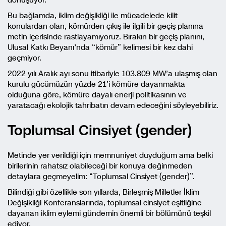
Bu bağlamda, iklim değişikliği ile mücadelede kilit
konulardan olan, kömürden çıkış ile ilgili bir geçiş planına
metin içerisinde rastlayamıyoruz. Bırakın bir geçiş planını,
Ulusal Katkı Beyanı’nda “kömür” kelimesi bir kez dahi
geçmiyor.
2022 yılı Aralık ayı sonu itibariyle 103.809 MW’a ulaşmış olan
kurulu gücümüzün yüzde 21’i kömüre dayanmakta
olduğuna göre, kömüre dayalı enerji politikasının ve
yaratacağı ekolojik tahribatın devam edeceğini söyleyebiliriz.
Toplumsal Cinsiyet (gender)
Metinde yer verildiği için memnuniyet duyduğum ama belki
birilerinin rahatsız olabileceği bir konuya değinmeden
detaylara geçmeyelim: “Toplumsal Cinsiyet (gender)”.
Bilindiği gibi özellikle son yıllarda, Birleşmiş Milletler İklim
Değişikliği Konferanslarında, toplumsal cinsiyet eşitliğine
dayanan iklim eylemi gündemin önemli bir bölümünü teşkil
ediyor.