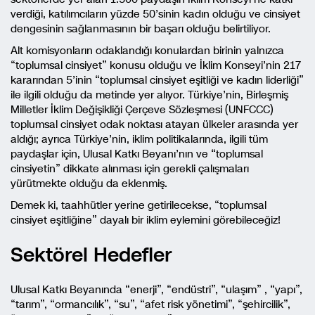
verdiği, katılımcıların yüzde 50’sinin kadın olduğu ve cinsiyet
dengesinin sağlanmasının bir başarı olduğu belirtiliyor.
Alt komisyonların odaklandığı konulardan birinin yalnızca
“toplumsal cinsiyet” konusu olduğu ve İklim Konseyi’nin 217
kararından 5’inin “toplumsal cinsiyet eşitliği ve kadın liderliği”
ile ilgili olduğu da metinde yer alıyor. Türkiye’nin, Birleşmiş
Milletler İklim Değişikliği Çerçeve Sözleşmesi (UNFCCC)
toplumsal cinsiyet odak noktası atayan ülkeler arasında yer
aldığı; ayrıca Türkiye’nin, iklim politikalarında, ilgili tüm
paydaşlar için, Ulusal Katkı Beyanı’nın ve “toplumsal
cinsiyetin” dikkate alınması için gerekli çalışmaları
yürütmekte olduğu da eklenmiş.
Demek ki, taahhütler yerine getirilecekse, “toplumsal
cinsiyet eşitliğine” dayalı bir iklim eylemini görebileceğiz!
Sektörel Hedefler
Ulusal Katkı Beyanında “enerji”, “endüstri”, “ulaşım” , “yapı”,
“tarım”, “ormancılık”, “su”, “afet risk yönetimi”, “şehircilik”,