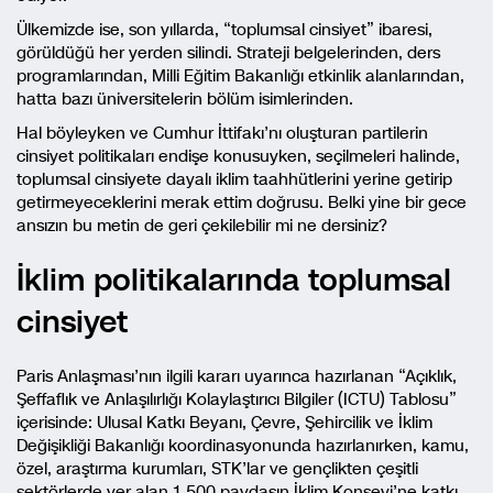
Ülkemizde ise, son yıllarda, “toplumsal cinsiyet” ibaresi,
görüldüğü her yerden silindi. Strateji belgelerinden, ders
programlarından, Milli Eğitim Bakanlığı etkinlik alanlarından,
hatta bazı üniversitelerin bölüm isimlerinden.
Hal böyleyken ve Cumhur İttifakı’nı oluşturan partilerin
cinsiyet politikaları endişe konusuyken, seçilmeleri halinde,
toplumsal cinsiyete dayalı iklim taahhütlerini yerine getirip
getirmeyeceklerini merak ettim doğrusu. Belki yine bir gece
ansızın bu metin de geri çekilebilir mi ne dersiniz?
İklim politikalarında toplumsal
cinsiyet
Paris Anlaşması’nın ilgili kararı uyarınca hazırlanan “Açıklık,
Şeffaflık ve Anlaşılırlığı Kolaylaştırıcı Bilgiler (ICTU) Tablosu”
içerisinde: Ulusal Katkı Beyanı, Çevre, Şehircilik ve İklim
Değişikliği Bakanlığı koordinasyonunda hazırlanırken, kamu,
özel, araştırma kurumları, STK’lar ve gençlikten çeşitli
sektörlerde yer alan 1.500 paydaşın İklim Konseyi’ne katkı