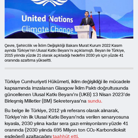
Çevre, Şehircilik ve İklim Değişikliği Bakanı Murat Kurum 2022 Kasım
ayında Türkiye’nin Ulusal Katkı Beyanı’nı açıklamıştı. Beyan ile Türkiye,
2015 yılında yüzde 21 olarak açıkladığı hedefini 2030 yılı için yüzde 41
oranında azaltıma yükseltti.
Türkiye Cumhuriyeti Hükümeti, iklim değişikliği ile mücadele
kapsamında imzalanan Glasgow İklim Paktı doğrultusunda
güncellenen Ulusal Katkı Beyanı’nı (UKB) 13 Nisan 2023’de
Birleşmiş Milletler (BM) Sekreteryası’na
sundu.
Bu belge ile Türkiye, 2012 yılı referans olarak alınarak,
Türkiye’nin ilk Ulusal Katkı Beyanı’nda verilen senaryosuna
kıyasla, 2030 yılına kadar sera gazı emisyonlarını yüzde 41
oranında (2030 yılında 695 Milyon ton CO₂-Karbondioksit
eşdeğeri) azaltacağını
taahhüt etti.