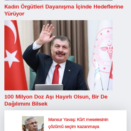
Kadın Örgütleri Dayanışma İçinde Hedeflerine
Yürüyor
100 Milyon Doz Aşı Hayırlı Olsun, Bir De
Dağılımını Bilsek
Mansur Yavaş: Kürt meselesinin
çözümü seçim kazanmaya