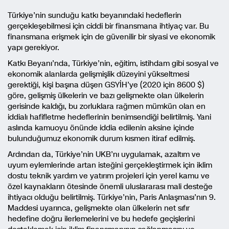
Türkiye’nin sunduğu katkı beyanındaki hedeflerin
gerçekleşebilmesi için ciddi bir finansmana ihtiyaç var. Bu
finansmana erişmek için de güvenilir bir siyasi ve ekonomik
yapı gerekiyor.
Katkı Beyanı’nda, Türkiye’nin, eğitim, istihdam gibi sosyal ve
ekonomik alanlarda gelişmişlik düzeyini yükseltmesi
gerektiği, kişi başına düşen GSYİH’ye (2020 için 8600 $)
göre, gelişmiş ülkelerin ve bazı gelişmekte olan ülkelerin
gerisinde kaldığı, bu zorluklara rağmen mümkün olan en
iddialı hafifletme hedeflerinin benimsendiği belirtilmiş. Yani
aslında kamuoyu önünde iddia edilenin aksine içinde
bulunduğumuz ekonomik durum kısmen itiraf edilmiş.
Ardından da, Türkiye’nin UKB’nı uygulamak, azaltım ve
uyum eylemlerinde artan isteğini gerçekleştirmek için iklim
dostu teknik yardım ve yatırım projeleri için yerel kamu ve
özel kaynakların ötesinde önemli uluslararası mali desteğe
ihtiyacı olduğu belirtilmiş. Türkiye’nin, Paris Anlaşması’nın 9.
Maddesi uyarınca, gelişmekte olan ülkelerin net sıfır
hedefine doğru ilerlemelerini ve bu hedefe geçişlerini