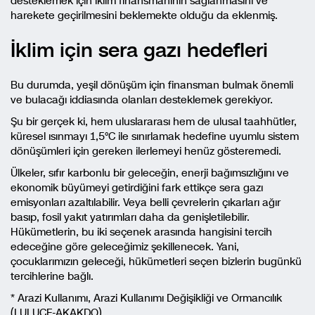
desteklemek için iklim finansmanının sağlanmasını ve
harekete geçirilmesini beklemekte olduğu da eklenmiş.
İklim için sera gazı hedefleri
Bu durumda, yeşil dönüşüm için finansman bulmak önemli
ve bulacağı iddiasında olanları desteklemek gerekiyor.
Şu bir gerçek ki, hem uluslararası hem de ulusal taahhütler,
küresel ısınmayı 1,5°C ile sınırlamak hedefine uyumlu sistem
dönüşümleri için gereken ilerlemeyi henüz gösteremedi.
Ülkeler, sıfır karbonlu bir geleceğin, enerji bağımsızlığını ve
ekonomik büyümeyi getirdiğini fark ettikçe sera gazı
emisyonları azaltılabilir. Veya belli çevrelerin çıkarları ağır
basıp, fosil yakıt yatırımları daha da genişletilebilir.
Hükümetlerin, bu iki seçenek arasında hangisini tercih
edeceğine göre geleceğimiz şekillenecek. Yani,
çocuklarımızın geleceği, hükümetleri seçen bizlerin bugünkü
tercihlerine bağlı.
* Arazi Kullanımı, Arazi Kullanımı Değişikliği ve Ormancılık
(LULUCF-AKAKDO)