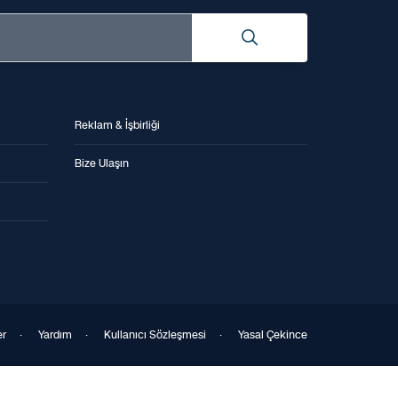
Reklam & İşbirliği
Bize Ulaşın
er
·
Yardım
·
Kullanıcı Sözleşmesi
·
Yasal Çekince