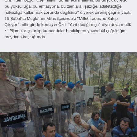
CHP lideri Özgür Özel halka “Bu emekli maaşına, bu düşük ücrete,
bu yoksulluğa, bu enflasyona, bu zamlara, işsizliğe, adaletsizliğe,
haksızlığa katlanmak zorunda değilsiniz” diyerek direniş çağrısı yaptı.
15 Şubat’ta Muğla’nın Milas ilçesindeki “Millet İradesine Sahip
Çıkıyor” mitinginde konuşan Özel “Yani dediğim şu” diye devam etti:
• “Pijamalar çıkarılıp kumandalar bırakılıp en yakındaki çağrıldığın
meydana koştuğunda