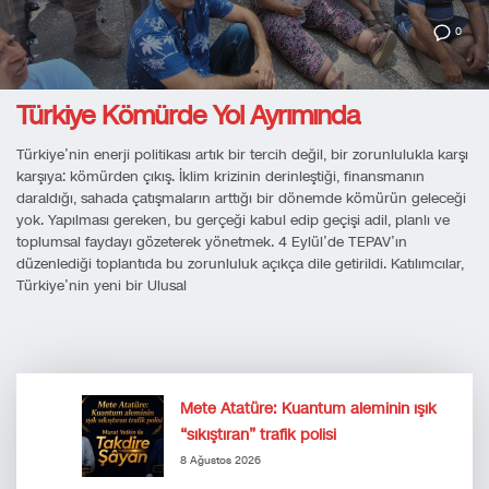
0
Türkiye Kömürde Yol Ayrımında
Türkiye’nin enerji politikası artık bir tercih değil, bir zorunlulukla karşı
karşıya: kömürden çıkış. İklim krizinin derinleştiği, finansmanın
daraldığı, sahada çatışmaların arttığı bir dönemde kömürün geleceği
yok. Yapılması gereken, bu gerçeği kabul edip geçişi adil, planlı ve
toplumsal faydayı gözeterek yönetmek. 4 Eylül’de TEPAV’ın
düzenlediği toplantıda bu zorunluluk açıkça dile getirildi. Katılımcılar,
Türkiye’nin yeni bir Ulusal
Mete Atatüre: Kuantum aleminin ışık
“sıkıştıran” trafik polisi
8 Ağustos 2026