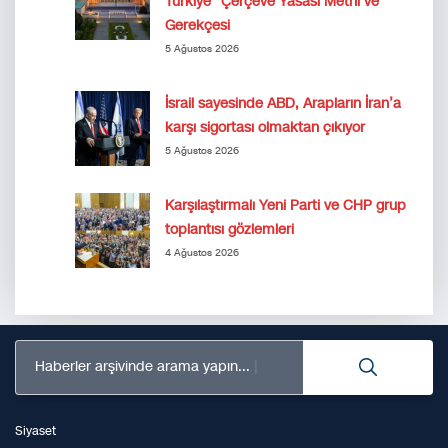
Türkiye” Çerçeve Yasası Metni ve
Gerekçesi
5 Ağustos 2026
İsrail sayesinde ABD, Arapların İran’a
karşı sigortası olmaktan çıkıyor
5 Ağustos 2026
Karşılaştırmalı Yeni Parti ve CHP grup
toplantısı gözlemleri
4 Ağustos 2026
Haberler arşivinde arama yapın...
Siyaset