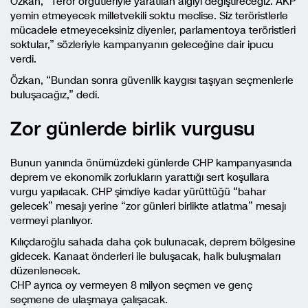
Özkan, “Terör örgütleriyle yaratılan algıyı değiştireceğiz. AKP
yemin etmeyecek milletvekili soktu meclise. Siz teröristlerle
mücadele etmeyeceksiniz diyenler, parlamentoya teröristleri
soktular,” sözleriyle kampanyanın geleceğine dair ipucu
verdi.
Özkan, “Bundan sonra güvenlik kaygısı taşıyan seçmenlerle
buluşacağız,” dedi.
Zor günlerde birlik vurgusu
Bunun yanında önümüzdeki günlerde CHP kampanyasında
deprem ve ekonomik zorlukların yarattığı sert koşullara
vurgu yapılacak. CHP şimdiye kadar yürüttüğü “bahar
gelecek” mesajı yerine “zor günleri birlikte atlatma” mesajı
vermeyi planlıyor.
Kılıçdaroğlu sahada daha çok bulunacak, deprem bölgesine
gidecek. Kanaat önderleri ile buluşacak, halk buluşmaları
düzenlenecek.
CHP ayrıca oy vermeyen 8 milyon seçmen ve genç
seçmene de ulaşmaya çalışacak.