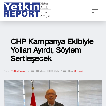
CHP Kampanya Ekibiyle
Yolları Ayırdı, Söylem
Sertleşecek
Yazar:
YetkinReport
/
16 Mayıs 2023, Salı
/
Oda:
Siyaset