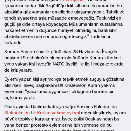
işleyenler kadar fikir özgürlüğü kılıfı altında izin verenler, bu
alçaklığa göz yumanlar emellerine ulaşamayacak. Tahrik ve
tehdit siyasetine asla müsaade etmeyeceğiz. Tepkimizi en
güçlü şekilde ortaya koyacağız. Müslümanların kutsallarına
hakaret etmenin düşünce hürriyeti olmadığını, batılı kibir
abidelerine eninde sonunda öğreteceğiz,” ifadelerini
kullandı.
Kurban Bayramı’nın ilk günü olan 28 Haziran’da İsveç’in
başkenti Stokholm’de bir caminin önünde Kur’an-ı Kerim’i
yırtıp yakan kişi İsveç’in NATO üyeliği ile ilgili müzakerelerde
de kriz yarattı.
Eylemi yapan kişi ayrımcılığa teşvik etmek suçuyla gözaltına
alınırken, İsveç Başbakanı Ulf Kristersson Kuran yakma
eyleminin “yasal ama uygunsuz” olduğunu belirten bir
açıklama yaptı.
Ocak ayında Danimarkalı aşırı sağcı Rasmus Paludan da
Stokholm’de bir Kur’an yakma eylemi
gerçekleştirmiş, eylem
büyük tepkiyle karşılanmıştı. İsveç polisi Ocak ayından bu
yana benzer protesto eylemlerine izin vermese de bu