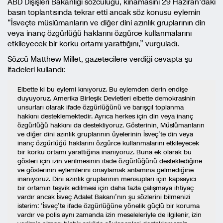
ABD Dışişleri Bakanlığı sözcülüğü, kınamasını 29 Haziran’daki
basın toplantısında tekrar etti ancak söz konusu eylemin
“İsveçte müslümanların ve diğer dini azınlık gruplarının din
veya inanç özgürlüğü haklarını özgürce kullanmalarını
etkileyecek bir korku ortamı yarattığını,” vurguladı.
Sözcü Matthew Millet, gazetecilere verdiği cevapta şu
ifadeleri kullandı:
Elbette ki bu eylemi kınıyoruz. Bu eylemden derin endişe
duyuyoruz. Amerika Birleşik Devletleri elbette demokrasinin
unsurları olarak ifade özgürlüğünü ve barışçıl toplanma
hakkını desteklemektedir. Ayrıca herkes için din veya inanç
özgürlüğü hakkını da destekliyoruz. Gösterinin, Müslümanların
ve diğer dini azınlık gruplarının üyelerinin İsveç’te din veya
inanç özgürlüğü haklarını özgürce kullanmalarını etkileyecek
bir korku ortamı yarattığına inanıyoruz. Buna ek olarak bu
gösteri için izin verilmesinin ifade özgürlüğünü desteklediğine
ve gösterinin eylemlerini onaylamak anlamına gelmediğine
inanıyoruz. Dini azınlık gruplarının mensupları için kapsayıcı
bir ortamın teşvik edilmesi için daha fazla çalışmaya ihtiyaç
vardır ancak İsveç Adalet Bakanı’nın şu sözlerini bilmenizi
isterim: ‘İsveç’te ifade özgürlüğüne yönelik güçlü bir koruma
vardır ve polis aynı zamanda izin meseleleriyle de ilgilenir, izin