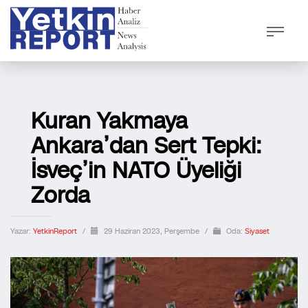
Kuran Yakmaya
Ankara’dan Sert Tepki:
İsveç’in NATO Üyeliği
Zorda
Yazar:
YetkinReport
/
29 Haziran 2023, Perşembe
/
Oda:
Siyaset