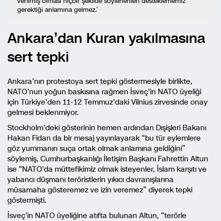
verilmiş olması hiçbir şekilde söylenenleri desteklememiz
gerektiği anlamına gelmez.’
Ankara’dan Kuran yakılmasına
sert tepki
Ankara’nın protestoya sert tepki göstermesiyle birlikte,
NATO’nun yoğun baskısına rağmen İsveç’in NATO üyeliği
için Türkiye’den 11-12 Temmuz’daki Vilnius zirvesinde onay
gelmesi beklenmiyor.
Stockholm’deki gösterinin hemen ardından Dışişleri Bakanı
Hakan Fidan da bir mesaj yayınlayarak “bu tür eylemlere
göz yummanın suça ortak olmak anlamına geldiğini”
söylemiş, Cumhurbaşkanlığı İletişim Başkanı Fahrettin Altun
ise “NATO’da müttefikimiz olmak isteyenler, İslam karşıtı ve
yabancı düşmanı teröristlerin yıkıcı davranışlarına
müsamaha gösteremez ve izin veremez” diyerek tepki
göstermişti.
İsveç’in NATO üyeliğine atıfta bulunan Altun, “terörle