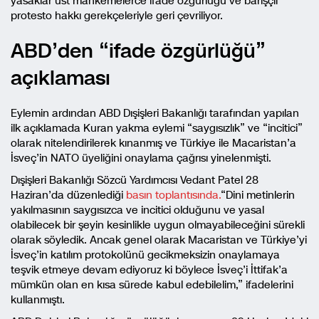
yasaklar üst mahkemelerce ifade özgürlüğü ve barışçıl
protesto hakkı gerekçeleriyle geri çevriliyor.
ABD’den “ifade özgürlüğü”
açıklaması
Eylemin ardından ABD Dışişleri Bakanlığı tarafından yapılan
ilk açıklamada Kuran yakma eylemi “saygısızlık” ve “incitici”
olarak nitelendirilerek kınanmış ve Türkiye ile Macaristan’a
İsveç’in NATO üyeliğini onaylama çağrısı yinelenmişti.
Dışişleri Bakanlığı Sözcü Yardımcısı Vedant Patel 28
Haziran’da düzenlediği
basın toplantısında.
“Dini metinlerin
yakılmasının saygısızca ve incitici olduğunu ve yasal
olabilecek bir şeyin kesinlikle uygun olmayabileceğini sürekli
olarak söyledik. Ancak genel olarak Macaristan ve Türkiye’yi
İsveç’in katılım protokolünü gecikmeksizin onaylamaya
teşvik etmeye devam ediyoruz ki böylece İsveç’i İttifak’a
mümkün olan en kısa sürede kabul edebilelim,” ifadelerini
kullanmıştı.