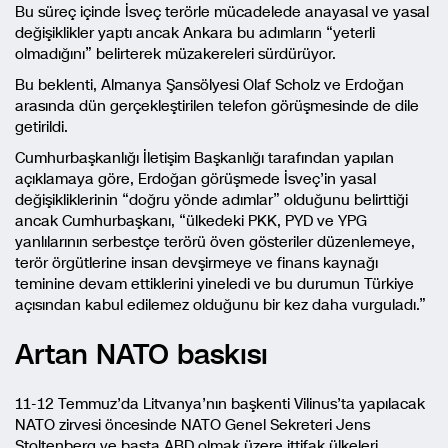
Bu süreç içinde İsveç terörle mücadelede anayasal ve yasal
değişiklikler yaptı ancak Ankara bu adımların “yeterli
olmadığını” belirterek müzakereleri sürdürüyor.
Bu beklenti, Almanya Şansölyesi Olaf Scholz ve Erdoğan
arasında dün gerçekleştirilen telefon görüşmesinde de dile
getirildi.
Cumhurbaşkanlığı İletişim Başkanlığı tarafından yapılan
açıklamaya göre, Erdoğan görüşmede İsveç’in yasal
değişikliklerinin “doğru yönde adımlar” olduğunu belirttiği
ancak Cumhurbaşkanı, “ülkedeki PKK, PYD ve YPG
yanlılarının serbestçe terörü öven gösteriler düzenlemeye,
terör örgütlerine insan devşirmeye ve finans kaynağı
teminine devam ettiklerini yineledi ve bu durumun Türkiye
açısından kabul edilemez olduğunu bir kez daha vurguladı.”
Artan NATO baskısı
11-12 Temmuz’da Litvanya’nın başkenti Vilinus’ta yapılacak
NATO zirvesi öncesinde NATO Genel Sekreteri Jens
Stoltenberg ve başta ABD olmak üzere ittifak ülkeleri