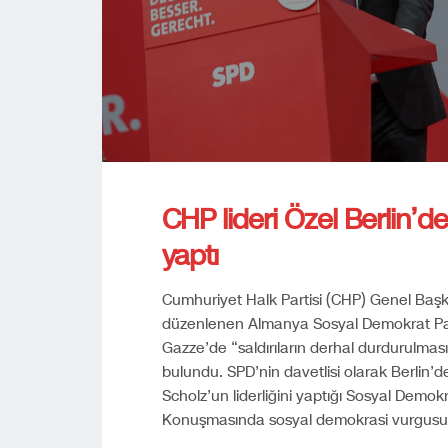
CHP lideri Özel Berlin’d
yaptı
Cumhuriyet Halk Partisi (CHP) Genel Başk
düzenlenen Almanya Sosyal Demokrat Par
Gazze’de “saldırıların derhal durdurulması
bulundu. SPD’nin davetlisi olarak Berlin’
Scholz’un liderliğini yaptığı Sosyal Demo
Konuşmasında sosyal demokrasi vurgus