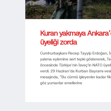
Kuran yakmaya Ankara’d
üyeliği zorda
Cumhurbaşkanı Recep Tayyip Erdoğan, İs
yakma eylemine sert tepki göstererek, Te
öncesinde Türkiye’nin İsveç’in NATO üyel
verdi. 29 Haziran’da Kurban Bayramı vesi
mesajında, “Bu cürmü işleyenler kadar fikir 
göz yumanlar emellerine