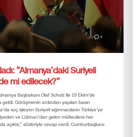
0
adı: “Almanya’daki Suriyeli
de mi edilecek?”
manya Başbakanı Olaf Scholz ile 19 Ekim’de
a geldi. Görüşmenin ardından yapılan basın
a suç işleyen Suriyeli sığınmacıların Türkiye’ye
“Suriyeden ve Lübnan’dan gelen mültecilere her
da açıktır,” sözleriyle cevap verdi. Cumhurbaşkanı