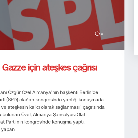
0
e Gazze için ateşkes çağrısı
anı Özgür Özel Almanya’nın başkenti Berlin’de
ti (SPD) olağan kongresinde yaptığı konuşmada
 ve ateşkesin kalıcı olarak sağlanması” çağrısında
de bulunan Özel, Almanya Şansölyesi Olaf
krat Parti’nin kongresinde konuşma yaptı.
u yapan