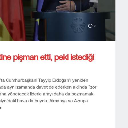
0
ne pişman etti, peki istediği
s’ta Cumhurbaşkanı Tayyip Erdoğan’ı yeniden
nunda aynı zamanda davet de ederken aklında “zor
 daha yönetecek liderle arayı daha da bozmamak,
ürkiye’deki hava da buydu. Almanya ve Avrupa
an