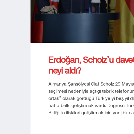
Erdoğan, Scholz’u daveti
neyi aldı?
Almanya Şansölyesi Olaf Scholz 29 Mayı
seçilmesi nedeniyle açtığı tebrik telefo
ortak” olarak gördüğü Türkiye’yi beş yıl
hatta belki geliştirmek vardı. Doğrusu T
Birliği ile ilişkileri geliştirmek için yeni bir c