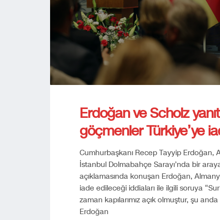
Erdoğan ve Scholz yanıtl
göçmenler Türkiye’ye ia
Cumhurbaşkanı Recep Tayyip Erdoğan, Al
İstanbul Dolmabahçe Sarayı’nda bir aray
açıklamasında konuşan Erdoğan, Almanya’d
iade edileceği iddiaları ile ilgili soruya 
zaman kapılarımız açık olmuştur, şu anda 
Erdoğan