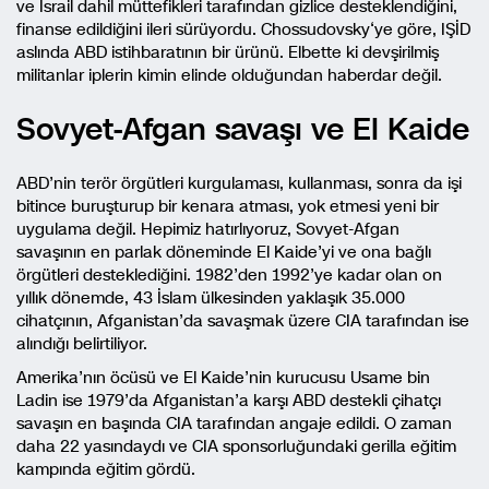
ve İsrail dahil müttefikleri tarafından gizlice desteklendiğini,
finanse edildiğini ileri sürüyordu. Chossudovsky‘ye göre, IŞİD
aslında ABD istihbaratının bir ürünü. Elbette ki devşirilmiş
militanlar iplerin kimin elinde olduğundan haberdar değil.
Sovyet-Afgan savaşı ve El Kaide
ABD’nin terör örgütleri kurgulaması, kullanması, sonra da işi
bitince buruşturup bir kenara atması, yok etmesi yeni bir
uygulama değil. Hepimiz hatırlıyoruz, Sovyet-Afgan
savaşının en parlak döneminde El Kaide’yi ve ona bağlı
örgütleri desteklediğini. 1982’den 1992’ye kadar olan on
yıllık dönemde, 43 İslam ülkesinden yaklaşık 35.000
cihatçının, Afganistan’da savaşmak üzere CIA tarafından ise
alındığı belirtiliyor.
Amerika’nın öcüsü ve El Kaide’nin kurucusu Usame bin
Ladin ise 1979’da Afganistan’a karşı ABD destekli çihatçı
savaşın en başında CIA tarafından angaje edildi. O zaman
daha 22 yasındaydı ve CIA sponsorluğundaki gerilla eğitim
kampında eğitim gördü.