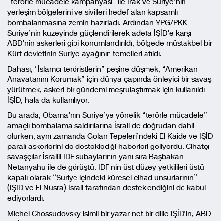
“terörle mücadele kampanyası” ile Irak ve Suriye’nin
yerleşim bölgelerini ve sivilleri hedef alan kapsamlı
bombalanmasına zemin hazırladı. Ardından YPG/PKK
Suriye’nin kuzeyinde güçlendirilerek adeta İŞİD’e karşı
ABD’nin askerleri gibi konumlandırıldı, bölgede müstakbel bir
Kürt devletinin Suriye ayağının temelleri atıldı.
Dahası, “İslamcı teröristlerin” peşine düşmek, “Amerikan
Anavatanını Korumak” için dünya çapında önleyici bir savaş
yürütmek, askeri bir gündemi meşrulaştırmak için kullanıldı
İŞİD, hala da kullanılıyor.
Bu arada, Obama’nın Suriye’ye yönelik “terörle mücadele”
amaçlı bombalama saldırılarına İsrail de doğrudan dahil
olurken, aynı zamanda Golan Tepeleri’ndeki El Kaide ve IŞİD
paralı askerlerini de desteklediği haberleri geliyordu. Cihatçı
savaşçılar İsrailli IDF subaylarının yanı sıra Başbakan
Netanyahu ile de görüştü. IDF’nin üst düzey yetkilileri üstü
kapalı olarak “Suriye içindeki küresel cihad unsurlarının”
(IŞİD ve El Nusra) İsrail tarafından desteklendiğini de kabul
ediyorlardı.
Michel Chossudovsky isimli bir yazar net bir dille IŞİD’in, ABD