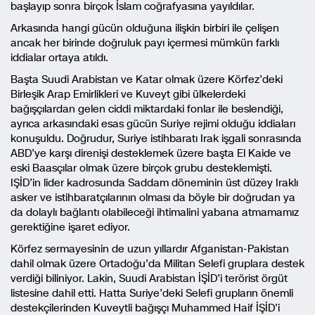
başlayıp sonra birçok İslam coğrafyasına yayıldılar.
Arkasında hangi gücün olduğuna ilişkin birbiri ile çelişen
ancak her birinde doğruluk payı içermesi mümkün farklı
iddialar ortaya atıldı.
Başta Suudi Arabistan ve Katar olmak üzere Körfez’deki
Birleşik Arap Emirlikleri ve Kuveyt gibi ülkelerdeki
bağışçılardan gelen ciddi miktardaki fonlar ile beslendiği,
ayrıca arkasındaki esas gücün Suriye rejimi olduğu iddiaları
konuşuldu. Doğrudur, Suriye istihbaratı Irak işgali sonrasında
ABD’ye karşı direnişi desteklemek üzere başta El Kaide ve
eski Baasçılar olmak üzere birçok grubu desteklemişti.
IŞİD’in lider kadrosunda Saddam döneminin üst düzey Iraklı
asker ve istihbaratçılarının olması da böyle bir doğrudan ya
da dolaylı bağlantı olabileceği ihtimalini yabana atmamamız
gerektiğine işaret ediyor.
Körfez sermayesinin de uzun yıllardır Afganistan-Pakistan
dahil olmak üzere Ortadoğu’da Militan Selefi gruplara destek
verdiği biliniyor. Lakin, Suudi Arabistan İŞİD’i terörist örgüt
listesine dahil etti. Hatta Suriye’deki Selefi grupların önemli
destekçilerinden Kuveytli bağışçı Muhammed Haif İŞİD’i