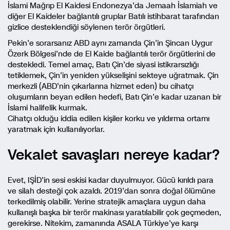
İslami Mağrıp El Kaidesi Endonezya’da Jemaah İslamiah ve
diğer El Kaideler bağlantılı gruplar Batılı istihbarat tarafından
gizlice desteklendiği söylenen terör örgütleri.
Pekin’e sorarsanız ABD aynı zamanda Çin’in Şincan Uygur
Özerk Bölgesi’nde de El Kaide bağlantılı terör örgütlerini de
destekledi. Temel amaç, Batı Çin’de siyasi istikrarsızlığı
tetiklemek, Çin’in yeniden yükselişini sekteye uğratmak. Çin
merkezli (ABD’nin çıkarlarına hizmet eden) bu cihatçı
oluşumların beyan edilen hedefi, Batı Çin’e kadar uzanan bir
İslami halifelik kurmak.
Cihatçı olduğu iddia edilen kişiler korku ve yıldırma ortamı
yaratmak için kullanılıyorlar.
Vekalet savaşları nereye kadar?
Evet, IŞİD’in sesi eskisi kadar duyulmuyor. Gücü kırıldı para
ve silah desteği çok azaldı. 2019’dan sonra doğal ölümüne
terkedilmiş olabilir. Yerine stratejik amaçlara uygun daha
kullanışlı başka bir terör makinası yaratılabilir çok geçmeden,
gerekirse. Nitekim, zamanında ASALA Türkiye’ye karşı