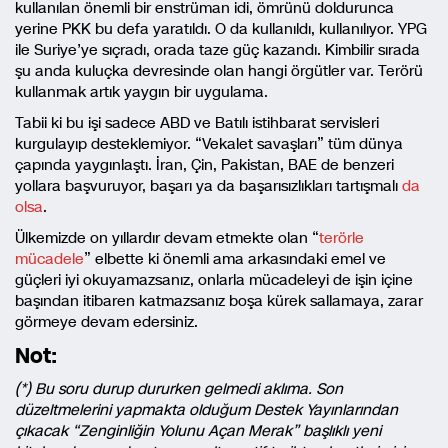
kullanılan önemli bir enstrüman idi, ömrünü doldurunca
yerine PKK bu defa yaratıldı. O da kullanıldı, kullanılıyor. YPG
ile Suriye’ye sıçradı, orada taze güç kazandı. Kimbilir sırada
şu anda kuluçka devresinde olan hangi örgütler var. Terörü
kullanmak artık yaygın bir uygulama.
Tabii ki bu işi sadece ABD ve Batılı istihbarat servisleri
kurgulayıp desteklemiyor. “Vekalet savaşları” tüm dünya
çapında yaygınlaştı. İran, Çin, Pakistan, BAE de benzeri
yollara başvuruyor, başarı ya da başarısızlıkları tartışmalı
da
olsa
.
Ülkemizde on yıllardır devam etmekte olan “
terörle
mücadele
” elbette ki önemli ama arkasındaki emel ve
güçleri iyi okuyamazsanız, onlarla mücadeleyi de işin içine
başından itibaren katmazsanız boşa kürek sallamaya, zarar
görmeye devam edersiniz.
Not:
(*) Bu soru durup dururken gelmedi aklıma. Son
düzeltmelerini yapmakta olduğum Destek Yayınlarından
çıkacak “Zenginliğin Yolunu Açan Merak” başlıklı yeni