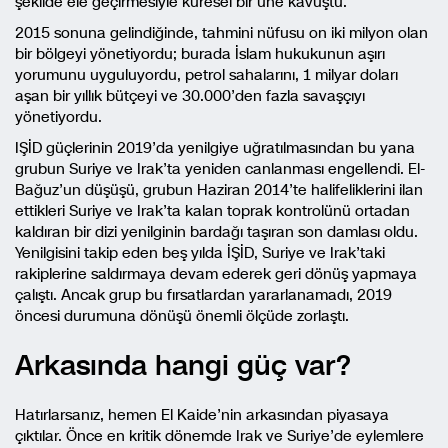
şekilde ele geçirmesiyle küresel bir üne kavuştu.
2015 sonuna gelindiğinde, tahmini nüfusu on iki milyon olan
bir bölgeyi yönetiyordu; burada İslam hukukunun aşırı
yorumunu uyguluyordu, petrol sahalarını, 1 milyar doları
aşan bir yıllık bütçeyi ve 30.000’den fazla savaşçıyı
yönetiyordu.
IŞİD güçlerinin 2019’da yenilgiye uğratılmasından bu yana
grubun Suriye ve Irak’ta yeniden canlanması engellendi. El-
Bağuz’un düşüşü, grubun Haziran 2014’te halifeliklerini ilan
ettikleri Suriye ve Irak’ta kalan toprak kontrolünü ortadan
kaldıran bir dizi yenilginin bardağı taşıran son damlası oldu.
Yenilgisini takip eden beş yılda İŞİD, Suriye ve Irak’taki
rakiplerine saldırmaya devam ederek geri dönüş yapmaya
çalıştı. Ancak grup bu fırsatlardan yararlanamadı, 2019
öncesi durumuna dönüşü önemli ölçüde zorlaştı.
Arkasında hangi güç var?
Hatırlarsanız, hemen El Kaide’nin arkasından piyasaya
çıktılar. Önce en kritik dönemde Irak ve Suriye’de eylemlere