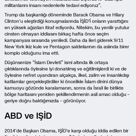
militanlarını insanı nedenlerle tedavi ediyoruz”.
Trump da başkanlığı döneminde Barack Obama ve Hilary
Clinton’u eleştirdiği konuşmalarında İŞİD’İ onların yarattığını
en yüksek ağızdan itiraf ediyordu. Nitekim, bu yenilir yutulur
cinsten olmayan iddiasını birkaç hafta önce seçim
kampanyası sırasında yeniledi. Daha da ileri giderek 9/11
New York ikiz kule ve Pentagon saldırılarının da aslında birer
komplo olduğunu ima etti.
Düşünsenize “İslam Devleti” ismi altında ilk ortaya
çıktıklarında öylesine iyi donatılmış ve eğitilmişlerdi ki ve de
öylesine nefret uyandıran alçakça, ilkel, zalim ve insanlıkdışı
katliamlar gerçekleştirdiler ki öncelikle İslam dinini dünya
kamuoyu gözünde karalamanın, sonra da İsrail ile birlikte
bölge haritasını yeniden şekillendirmenin asil amac olduğu –
geriye doğru baktığımızda – görünüyor.
ABD ve IŞİD
2014’de Başkan Obama, IŞİD’e karşı olduğu iddia edilen bir