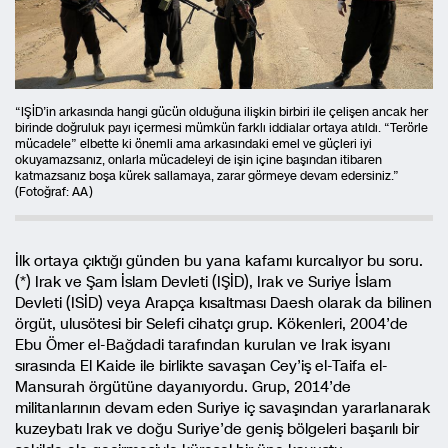
“IŞİD’in arkasında hangi gücün olduğuna ilişkin birbiri ile çelişen ancak her
birinde doğruluk payı içermesi mümkün farklı iddialar ortaya atıldı. “Terörle
mücadele” elbette ki önemli ama arkasındaki emel ve güçleri iyi
okuyamazsanız, onlarla mücadeleyi de işin içine başından itibaren
katmazsanız boşa kürek sallamaya, zarar görmeye devam edersiniz.”
(Fotoğraf: AA)
İlk ortaya çıktığı günden bu yana kafamı kurcalıyor bu soru.
(*) Irak ve Şam İslam Devleti (IŞİD), Irak ve Suriye İslam
Devleti (ISİD) veya Arapça kısaltması Daesh olarak da bilinen
örgüt, ulusötesi bir Selefi cihatçı grup. Kökenleri, 2004’de
Ebu Ömer el-Bağdadi tarafından kurulan ve Irak isyanı
sırasında El Kaide ile birlikte savaşan Cey’iş el-Taifa el-
Mansurah örgütüne dayanıyordu. Grup, 2014’de
militanlarının devam eden Suriye iç savaşından yararlanarak
kuzeybatı Irak ve doğu Suriye’de geniş bölgeleri başarılı bir