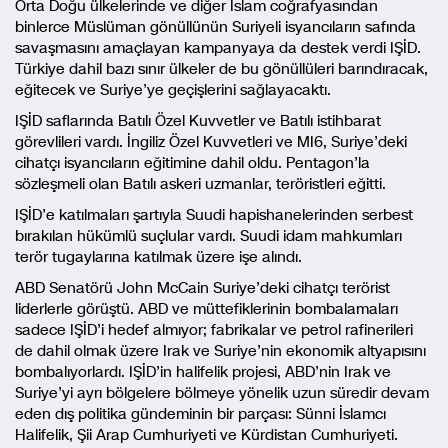
Orta Doğu ülkelerinde ve diğer İslam coğrafyasından
binlerce Müslüman gönüllünün Suriyeli isyancıların safında
savaşmasını amaçlayan kampanyaya da destek verdi IŞİD.
Türkiye dahil bazı sınır ülkeler de bu gönüllüleri barındıracak,
eğitecek ve Suriye’ye geçişlerini sağlayacaktı.
IŞİD saflarında Batılı Özel Kuvvetler ve Batılı istihbarat
görevlileri vardı. İngiliz Özel Kuvvetleri ve MI6, Suriye’deki
cihatçı isyancıların eğitimine dahil oldu. Pentagon’la
sözleşmeli olan Batılı askeri uzmanlar, teröristleri eğitti.
IŞİD’e katılmaları şartıyla Suudi hapishanelerinden serbest
bırakılan hükümlü suçlular vardı. Suudi idam mahkumları
terör tugaylarına katılmak üzere işe alındı.
ABD Senatörü John McCain Suriye’deki cihatçı terörist
liderlerle görüştü. ABD ve müttefiklerinin bombalamaları
sadece IŞİD’i hedef almıyor; fabrikalar ve petrol rafinerileri
de dahil olmak üzere Irak ve Suriye’nin ekonomik altyapısını
bombalıyorlardı. IŞİD’in halifelik projesi, ABD’nin Irak ve
Suriye’yi ayrı bölgelere bölmeye yönelik uzun süredir devam
eden dış politika gündeminin bir parçası: Sünni İslamcı
Halifelik, Şii Arap Cumhuriyeti ve Kürdistan Cumhuriyeti.