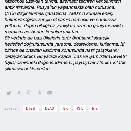
kitabımda uzaydan tarıma, alternatif tarihten kentlerimizin
antik isimlerine, Rusya’nın yaşlanmakta olan nüfusuna,
Çin’in dizginlenmesi çabalarına, ABD’nin küresel enerji
hükümranlığına, zengin olmamın namuslu ve namussuz
yollarına, doğru bildiğimiz yanlışlara uzanan geniş menzilde
merakımı cezbeden konuları anlattım.
Bir yerinde de bazı ülkelerin terör örgütlerini stratejik
hedefleri doğrultusunda yaratma, destekleme, kullanma, işi
bitince de ortadan kaldırma konusunda nasıl çalıştıklarını
detaylandırdım. Bu yazıda kısaca “Irak ve Şam İslam Devleti”
(IŞİD) özelindeki değerlendirmemi paylaşmak istedim, kitabın
çıkmasını beklemeden.
Etiketler:
Daesh
,
DEAŞ
,
Işid
,
ISIL
,
Isis