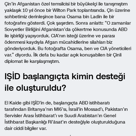
Çin’in Afganistan özel temsilcisi bir büyükelçi ile tanışmıştım
yaklaşık 10 yıl önce bir Wilton Park toplantısında. Çin üzerine
sohbetimiz derinleşince bana Osama bin Ladin ile bir
fotoğrafını gösterdi. Çok şaşırdım. Sonra anlattı: “O zamanlar
Sovyetler Birliğini Afganistan’da çökertme konusunda ABD
ile işbirliği yapıyorduk. CIA’nın isteği üzerine ve parası
ödenmesi kaydıyla Afgan mücahidlerine silahları biz
gönderiyorduk. Bu fotoğrafta Osama, ben ve CIA yöneticileri
var.” diyordu. İlk defa bu kadar açık konuşabilen bir Çinli
diplomat ile karşılaşmıştım.
IŞİD başlangıçta kimin desteği
ile oluşturuldu?
El Kaide gibi IŞİD’in de, başlangıçta ABD istihbaratı
tarafından Britanya’nın MI6’sı, İsrail’in Mossad’ı, Pakistan’ın
Servisler Arası İstihbarat’ı ve Suudi Arabistan’ın Genel
İstihbarat Başkanlığı Ri’āsat’ın desteğiyle oluşturulduğuna
dair ciddi bilgiler var.