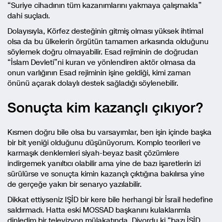
“Suriye cihadının tüm kazanımlarını yakmaya çalışmakla”
dahi suçladı.
Dolayısıyla, Körfez desteğinin gitmiş olması yüksek ihtimal
olsa da bu ülkelerin örgütün tamamen arkasında olduğunu
söylemek doğru olmayabilir. Esad rejiminin de doğrudan
“İslam Devleti”ni kuran ve yönlendiren aktör olmasa da
onun varlığının Esad rejiminin işine geldiği, kimi zaman
önünü açarak dolaylı destek sağladığı söylenebilir.
Sonuçta kim kazançlı çıkıyor?
Kısmen doğru bile olsa bu varsayımlar, ben işin içinde başka
bir bit yeniği olduğunu düşünüyorum. Komplo teorileri ve
karmaşık denklemleri siyah-beyaz basit çözümlere
indirgemek yanıltıcı olabilir ama yine de bazı işaretlerin izi
sürülürse ve sonuçta kimin kazançlı çıktığına bakılırsa yine
de gerçeğe yakın bir senaryo yazılabilir.
Dikkat ettiyseniz IŞİD bir kere bile herhangi bir İsrail hedefine
saldırmadı. Hatta eski MOSSAD başkanını kulaklarımla
dinledim bir televizyon mülakatında. Diyordu ki “bazı İŞİD