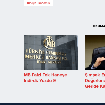
Türkiye Ekonomisi
OKUMA
MB Faizi Tek Haneye
Şimşek E
Indirdi: Yüzde 9
Değerlend
Geride Ka