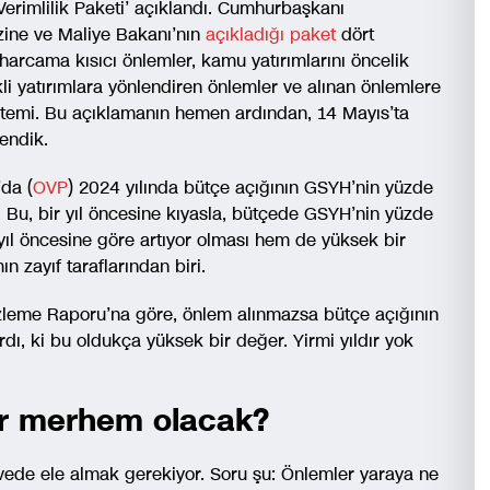
erimlilik Paketi’ açıklandı. Cumhurbaşkanı
ine ve Maliye Bakanı’nın
açıkladığı paket
dört
 harcama kısıcı önlemler, kamu yatırımlarını öncelik
kli yatırımlara yönlendiren önlemler ve alınan önlemlere
stemi. Bu açıklamanın hemen ardından, 14 Mayıs’ta
endik.
da (
OVP
) 2024 yılında bütçe açığının GSYH’nin yüzde
Bu, bir yıl öncesine kıyasla, bütçede GSYH’nin yüzde
 yıl öncesine göre artıyor olması hem de yüksek bir
 zayıf taraflarından biri.
İzleme Raporu’na göre, önlem alınmazsa bütçe açığının
dı, ki bu oldukça yüksek bir değer. Yirmi yıldır yok
ar merhem olacak?
evede ele almak gerekiyor. Soru şu: Önlemler yaraya ne