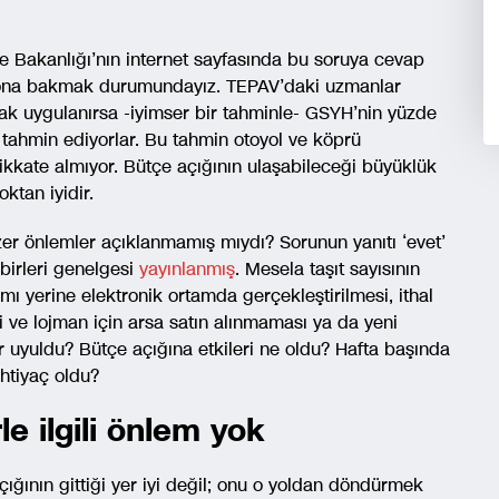
 Bakanlığı’nın internet sayfasında bu soruya cevap
 ona bakmak durumundayız. TEPAV’daki uzmanlar
rak uygulanırsa -iyimser bir tahminle- GSYH’nin yüzde
i tahmin ediyorlar. Bu tahmin otoyol ve köprü
ikkate almıyor. Bütçe açığının ulaşabileceği büyüklük
ktan iyidir.
er önlemler açıklanmamış mıydı? Sorunun yanıtı ‘evet’
birleri genelgesi
yayınlanmış
. Mesela taşıt sayısının
asımı yerine elektronik ortamda gerçekleştirilmesi, ithal
i ve lojman için arsa satın alınmaması ya da yeni
uyuldu? Bütçe açığına etkileri ne oldu? Hafta başında
ihtiyaç oldu?
le ilgili önlem yok
ğının gittiği yer iyi değil; onu o yoldan döndürmek