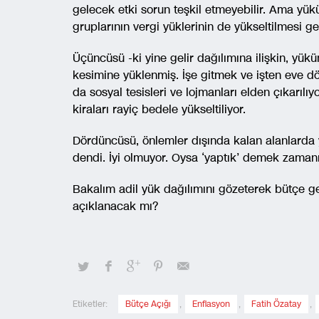
gelecek etki sorun teşkil etmeyebilir. Ama yük
gruplarının vergi yüklerinin de yükseltilmesi ge
Üçüncüsü -ki yine gelir dağılımına ilişkin, yük
kesimine yüklenmiş. İşe gitmek ve işten eve dön
da sosyal tesisleri ve lojmanları elden çıkarıl
kiraları rayiç bedele yükseltiliyor.
Dördüncüsü, önlemler dışında kalan alanlarda y
dendi. İyi olmuyor. Oysa ‘yaptık’ demek zamanı
Bakalım adil yük dağılımını gözeterek bütçe ge
açıklanacak mı?
Etiketler:
Bütçe Açığı
,
Enflasyon
,
Fatih Özatay
,