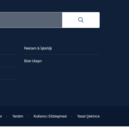
Reklam & İşbirliği
Bize Ulaşın
er
·
Yardım
·
Kullanıcı Sözleşmesi
·
Yasal Çekince