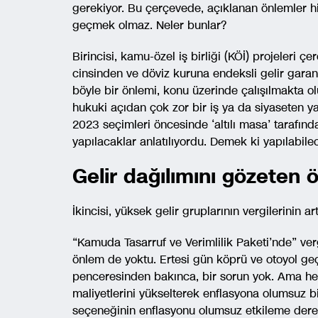
gerekiyor. Bu çerçevede, açıklanan önlemler hi
geçmek olmaz. Neler bunlar?
Birincisi, kamu-özel iş birliği (KÖİ) projeleri 
cinsinden ve döviz kuruna endeksli gelir garant
böyle bir önlemi, konu üzerinde çalışılmakta 
hukuki açıdan çok zor bir iş ya da siyaseten ya
2023 seçimleri öncesinde ‘altılı masa’ tarafın
yapılacaklar anlatılıyordu. Demek ki yapılabile
Gelir dağılımını gözeten 
İkincisi, yüksek gelir gruplarının vergilerinin ar
“Kamuda Tasarruf ve Verimlilik Paketi’nde” vergi
önlem de yoktu. Ertesi gün köprü ve otoyol geçi
penceresinden bakınca, bir sorun yok. Ama hem
maliyetlerini yükselterek enflasyona olumsuz 
seçeneğinin enflasyonu olumsuz etkileme dere