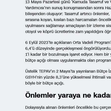
13 Mayıs Pazartesi günü ‘Kamuda Tasarruf ve V
Yardımcısı’nın sunuş konuşmasından sonra Haz
bileşenden oluşuyor: Tasarruf artırıcı önlemler,
sırasına koyan, kısılan bazı harcamaları önceli
uyulmasını sağlamayı amaçlayan bir izleme si
otoyol ve köprü ücretlerine zam yapıldığını öğr
6 Eylül 2023’te açıklanan Orta Vadeli Program’
6,4’ü düzeyinde gerçekleşmesi öngörülüyordu. 
1’i kadar bir bozulmaya işaret ediyor. Hem bir
bütçe açığı olması uygulanmakta olan programın
Üstelik TEPAV’ın 2 Mayıs’ta yayınlanan Bütçe 
GSYH’nin yüzde 8,3’üne yükselmesi ihtimali var
böyle bir bütçe açığı.
Önlemler yaraya ne kad
Dolayısıyla alınan önlemleri öncelikle bu çerç