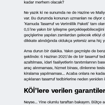
kadar merhem olacak?
Ne yazık ki ne sunumda ne de Hazine ve Maliye
var. Bu durumda konunun uzmanları ne diyor
‘Kamuda Tasarruf ve Verimlilik Paketi’ tam ola
0,5’ine yakın bir iyileşme gerçekleşebileceğin
geçişlerine yapılan zamlardan gelecek etkiyi d
dikkate alındığında oldukça yetersiz ama hiç yo
Ama durun bir dakika. Yakın geçmişte de benz
şeklinde: 6 Haziran 2021’de de bir tasarruf ted
azaltılması, idari faaliyetlerin tanıtımlarının b
araç alınmaması, hizmet binası, dinlenme tesis
kiralama yapılmaması… Acaba onlara ne kadar 
açıklanan tasarruf tedbirlerine neden yeniden 
KÖİ’lere verilen garantiler
Neyse… Yine olumlu taraftan bakayım. Bütçe açı