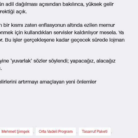
ün adil dağılması açısından bakılınca, yüksek gelir
rektiği açık.
ün bir kısmı zaten enflasyonun altında ezilen memur
mek için kullandıkları servisler kaldırılıyor mesela. Ya
ıyor. Bu işler gerçekleşene kadar geçecek sürede lojman
ine ‘yuvarlak’ sözler söylendi; yapacağız, alacağız
.
lirlerini artırmayı amaçlayan yeni önlemler
Mehmet Şimşek
,
Orta Vadeli Program
,
Tasarruf Paketi
,