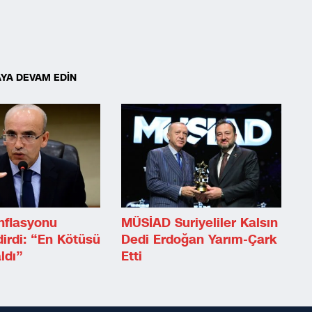
YA DEVAM EDİN
nflasyonu
MÜSİAD Suriyeliler Kalsın
irdi: “En Kötüsü
Dedi Erdoğan Yarım-Çark
ldı”
Etti