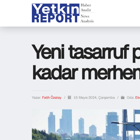
Yeni tasarruf 
kadar merhem 
Yazar:
Fatih Özatay
/
15 Mayıs 2024, Çarşamba
/
Oda:
Ek