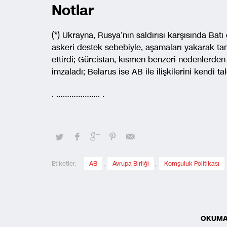
Notlar
(*) Ukrayna, Rusya’nın saldırısı karşısında Ba
askeri destek sebebiyle, aşamaları yakarak tam
ettirdi; Gürcistan, kısmen benzeri nedenlerden
imzaladı; Belarus ise AB ile ilişkilerini kendi ta
. ……………….. .
Etiketler:
AB
,
Avrupa Birliği
,
Komşuluk Politikası
OKUMA