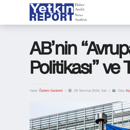
AB’nin “Avru
Politikası” ve 
Yazar:
Özdem Sanberk
/
09 Temmuz 2024, Salı
/
Oda:
Si