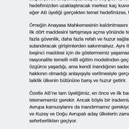
hedefimizden uzaklaştıracak merkez kaç kuvvetl
eğer AB üyeliği gerçekten temel hedefimizse, tu
Örneğin Anayasa Mahkemesinin kaldırılmasını 
ilk dört maddesini tartışmaya açma yönünde te
fazla güvenlik, daha fazla refah ve huzur sağla
sulandıracak girişimlerden sakınmalıyız. Aynı
beşinci maddesi için de göstermemiz yaşamsal 
rasyonalite temelli milli eğitim modelinden geçi
özgürce yaşadığı, ama kendi inandığının sade
hakkının olmadığı anlayışıyla verilmesiyle gerçek
laiklik ülkenin bütününe barış ve huzur getirir.
Özetle AB’ne tam üyeliğimiz, en önce ve ilk ba
istemememiz gerekir. Ancak böyle bir irademiz
Avrupa kamuoylarını da inandırmamız gerekiyor
ve Kuzey ve Doğu Avrupalı aday ülkelerin zama
seferberlikten geçiyor.