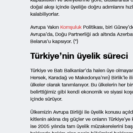
doğal akışı içinde üyeliğe doğru adımlarını hızl
kalabiliyorlar.
Avrupa Yakın
Komşuluk
Politikası, biri Güney’
Avrupa’da, Doğu Partnerliği adı altında Azerb
Belarus’u kapsıyor. (*)
Türkiye’nin üyelik süreci
Türkiye ve Batı Balkanlar’da halen üye olmayan
Hersek, Karadağ ve Makedonya’nın) Birlik’le iliş
ülkeler olarak tanımlanıyor. Bu ülkelerin her biri
belirttiğimiz gibi kendi ekonomik ve siyasi koşu
içinde sürüyor.
Ülkemizin Avrupa Birliği ile üyelik konusu açıldı
kitlenin aklına dış güçler ve onların Türkiye’ye k
ise 2005 yılında tam üyelik müzakerelerini başl