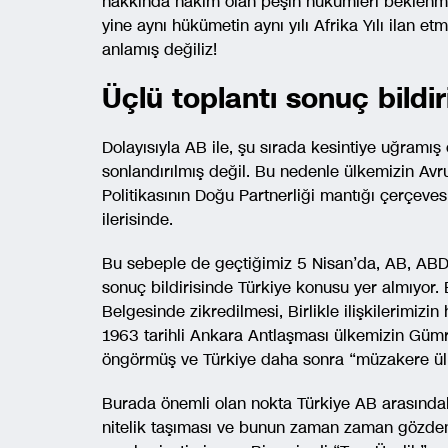
hakkında hakim olan peşin hükümleri beklenm
yine aynı hükümetin aynı yılı Afrika Yılı ilan e
anlamış değiliz!
Üçlü toplantı sonuç bildi
Dolayısıyla AB ile, şu sırada kesintiye uğramış
sonlandırılmış değil. Bu nedenle ülkemizin Avrup
Politikasının Doğu Partnerliği mantığı çerçev
ilerisinde.
Bu sebeple de geçtiğimiz 5 Nisan’da, AB, ABD 
sonuç bildirisinde Türkiye konusu yer almıyor. 
Belgesinde zikredilmesi, Birlikle ilişkilerimizi
1963 tarihli Ankara Antlaşması ülkemizin Gümr
öngörmüş ve Türkiye daha sonra “müzakere ülke
Burada önemli olan nokta Türkiye AB arasındaki 
nitelik taşıması ve bunun zaman zaman gözden 