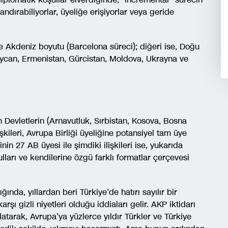
andırabiliyorlar, üyeliğe erişiyorlar veya geride
de Akdeniz boyutu (Barcelona süreci); diğeri ise, Doğu
aycan, Ermenistan, Gürcistan, Moldova, Ukrayna ve
 Devletlerin (Arnavutluk, Sırbistan, Kosova, Bosna
kileri, Avrupa Birliği üyeliğine potansiyel tam üye
nin 27 AB üyesi ile şimdiki ilişkileri ise, yukarıda
lları ve kendilerine özgü farklı formatlar çerçevesi
ğında, yıllardan beri Türkiye’de hatırı sayılır bir
arşı gizli niyetleri olduğu iddiaları gelir. AKP iktidarı
atarak, Avrupa’ya yüzlerce yıldır Türkler ve Türkiye