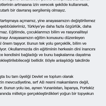
erinin artmasına izin verecek şekilde kullanırsak,
tarlı bir davranış sergilemiş olmayız.
tartışmaya açmamız, yine anayasamızın değiştirilemez
şebbüslerimiz, Türkiye’ye daha fazla özgürlük, daha
maz. Eğitimde, çocuklarımızı bilim ve rasyonaliteyi
 itinayı Anayasamızın eğitim konusunu düzenleyen
önem taşıyor. Bunun tek yolu gerçeklik, bilim ve
yor. Okullarımızda din eğitiminin herkesin dini inancını
ce kendisini bağladığı ve bunu başkalarına dayatma
leştirilebileceği bellidir. Böyle anlaşıldığı takdirde
şta bu tam üyeliği Devlet ve toplum olarak
in mevcudiyetine, sırf AB resmi makamlarını değil,
. Bunun yolu ise, aynen Yunanistan, İspanya, Portekiz
nında milletçe gerçekleştirdikleri yoğun bir topyekun