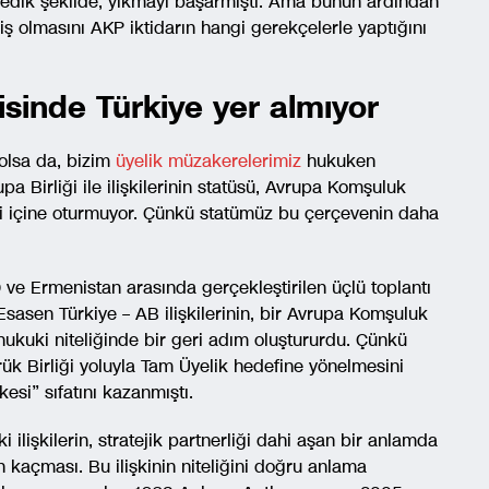
edik şekilde, yıkmayı başarmıştı. Ama bunun ardından
tmiş olmasını AKP iktidarın hangi gerekçelerle yaptığını
risinde Türkiye yer almıyor
 olsa da, bizim
üyelik müzakerelerimiz
hukuken
a Birliği ile ilişkilerinin statüsü, Avrupa Komşuluk
esi içine oturmuyor. Çünkü statümüz bu çerçevenin daha
ve Ermenistan arasında gerçekleştirilen üçlü toplantı
Esasen Türkiye – AB ilişkilerinin, bir Avrupa Komşuluk
n hukuki niteliğinde bir geri adım oluştururdu. Çünkü
ük Birliği yoluyla Tam Üyelik hedefine yönelmesini
si” sıfatını kazanmıştı.
ilişkilerin, stratejik partnerliği dahi aşan bir anlamda
kaçması. Bu ilişkinin niteliğini doğru anlama