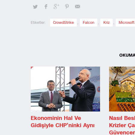
Etiketler:
CrowdStrike
,
Falcon
,
Kriz
,
Microsoft
OKUMA
Ekonominin Hal Ve
Nasıl Bes
Gidişiyle CHP’ninki Aynı
Krizler Ç
Güvence