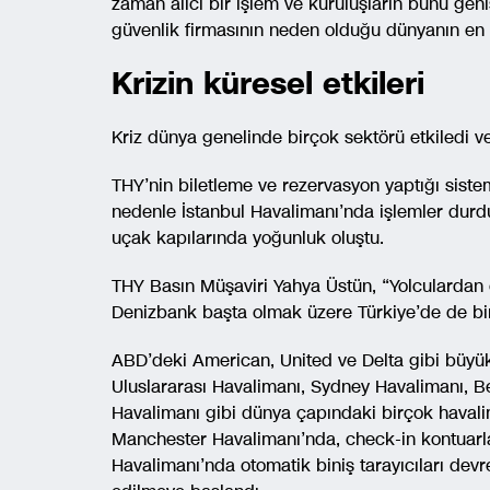
zaman alıcı bir işlem ve kuruluşların bunu gen
güvenlik firmasının neden olduğu dünyanın en yü
Krizin küresel etkileri
Kriz dünya genelinde birçok sektörü etkiledi v
THY’nin biletleme ve rezervasyon yaptığı sist
nedenle İstanbul Havalimanı’nda işlemler durdu
uçak kapılarında yoğunluk oluştu.
THY Basın Müşaviri Yahya Üstün, “Yolculardan 
Denizbank başta olmak üzere Türkiye’de de birço
ABD’deki American, United ve Delta gibi büyü
Uluslararası Havalimanı, Sydney Havalimanı, 
Havalimanı gibi dünya çapındaki birçok havali
Manchester Havalimanı’nda, check-in kontuarl
Havalimanı’nda otomatik biniş tarayıcıları devre