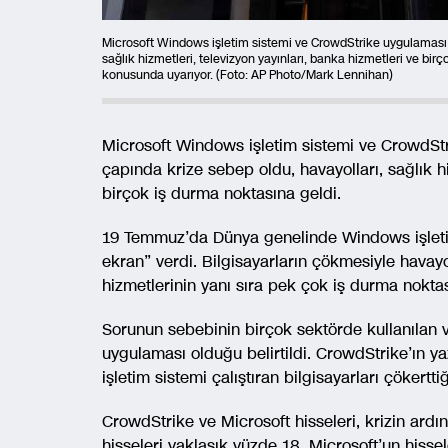
Microsoft Windows işletim sistemi ve CrowdStrike uygulaması il
sağlık hizmetleri, televizyon yayınları, banka hizmetleri ve 
konusunda uyarıyor. (Foto: AP Photo/Mark Lennihan)
Microsoft Windows işletim sistemi ve CrowdStr
çapında krize sebep oldu, havayolları, sağlık hi
birçok iş durma noktasına geldi.
19 Temmuz’da Dünya genelinde Windows işletim
ekran” verdi. Bilgisayarların çökmesiyle havayol
hizmetlerinin yanı sıra pek çok iş durma noktas
Sorunun sebebinin birçok sektörde kullanılan 
uygulaması olduğu belirtildi. CrowdStrike’ın y
işletim sistemi çalıştıran bilgisayarları çökerttiği
CrowdStrike ve Microsoft hisseleri, krizin ard
hisseleri yaklaşık yüzde 18, Microsoft’un hissel