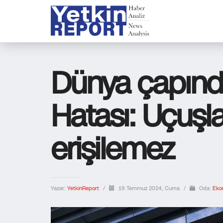
Dünya çapın
Hatası: Uçuşla
erişilemez
Yazar:
YetkinReport
/
19 Temmuz 2024, Cuma
/
Oda:
Eko