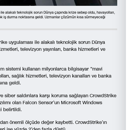
e alakalı teknolojik sorun Dünya çapında krize sebep oldu, havayolları,
birçok iş durma noktasına geldi. Uzmanlar çözümün kısa sürmeyeceği
ike uygulaması ile alakalı teknolojik sorun Dünya
zmetleri, televizyon yayınları, banka hizmetleri ve
 sistemi kullanan milyonlarca bilgisayar “mavi
ları, sağlık hizmetleri, televizyon kanalları ve banka
ına geldi.
ve siber saldırılara karşı koruma sağlayan CrowdStrike
azılımı olan Falcon Sensor’un Microsoft Windows
 belirtildi.
ından önemli ölçüde değer kaybetti. CrowdStrike’ın
eri ise yüzde 2’den fazla düştü.