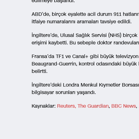
edilmeye başlandı.
ABD’de, birçok eyalette acil durum 911 hatlarını
itfaiye numaralarını aramaları tavsiye edildi.
İngiltere’de, Ulusal Sağlık Servisi (NHS) birçok
erişimi kaybetti. Bu sebeple doktor randevuları
Fransa’da TF1 ve Canal+ gibi büyük televizyon
Beaugrand-Guerrin, kontrol odasındaki büyük b
belirtti.
İngiltere’deki Londra Menkul Kıymetler Borsas
bilgisayar sorunları yaşandı.
Kaynaklar:
Reuters,
The Guardian
,
BBC News
,