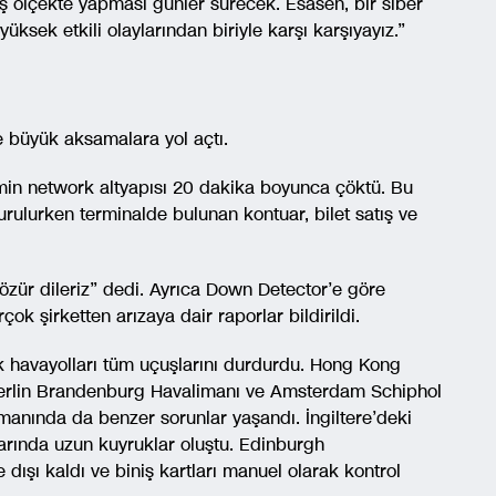
iş ölçekte yapması günler sürecek. Esasen, bir siber
ksek etkili olaylarından biriyle karşı karşıyayız.”
e büyük aksamalara yol açtı.
emin network altyapısı 20 dakika boyunca çöktü. Bu
rulurken terminalde bulunan kontuar, bilet satış ve
özür dileriz” dedi. Ayrıca Down Detector’e göre
k şirketten arızaya dair raporlar bildirildi.
k havayolları tüm uçuşlarını durdurdu. Hong Kong
Berlin Brandenburg Havalimanı ve Amsterdam Schiphol
manında da benzer sorunlar yaşandı. İngiltere’deki
arında uzun kuyruklar oluştu. Edinburgh
 dışı kaldı ve biniş kartları manuel olarak kontrol