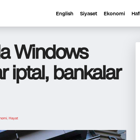
English
Siyaset
Ekonomi
Haf
da Windows
r iptal, bankalar
nomi
,
Hayat