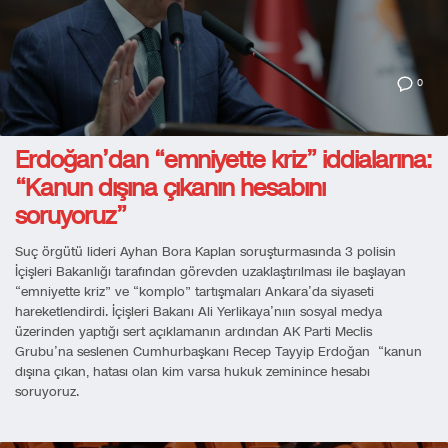
0
Erdoğan’dan “emniyette kriz” iddialarına:
“Kanun dışına çıkanın hesabını
soruyoruz”
Suç örgütü lideri Ayhan Bora Kaplan soruşturmasında 3 polisin
İçişleri Bakanlığı tarafından görevden uzaklaştırılması ile başlayan
“emniyette kriz” ve “komplo” tartışmaları Ankara’da siyaseti
hareketlendirdi. İçişleri Bakanı Ali Yerlikaya’nıın sosyal medya
üzerinden yaptığı sert açıklamanın ardından AK Parti Meclis
Grubu’na seslenen Cumhurbaşkanı Recep Tayyip Erdoğan “kanun
dışına çıkan, hatası olan kim varsa hukuk zeminince hesabı
soruyoruz.