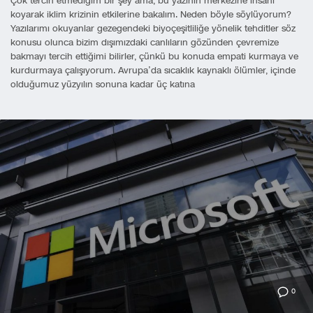
Çok tercih etmediğim bir şey ama, bu yazının merkezine insanı
koyarak iklim krizinin etkilerine bakalım. Neden böyle söylüyorum?
Yazılarımı okuyanlar gezegendeki biyoçeşitliliğe yönelik tehditler söz
konusu olunca bizim dışımızdaki canlıların gözünden çevremize
bakmayı tercih ettiğimi bilirler, çünkü bu konuda empati kurmaya ve
kurdurmaya çalışıyorum. Avrupa’da sıcaklık kaynaklı ölümler, içinde
olduğumuz yüzyılın sonuna kadar üç katına
0