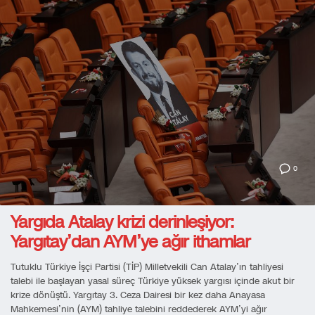
0
Yargıda Atalay krizi derinleşiyor:
Yargıtay’dan AYM’ye ağır ithamlar
Tutuklu Türkiye İşçi Partisi (TİP) Milletvekili Can Atalay’ın tahliyesi
talebi ile başlayan yasal süreç Türkiye yüksek yargısı içinde akut bir
krize dönüştü. Yargıtay 3. Ceza Dairesi bir kez daha Anayasa
Mahkemesi’nin (AYM) tahliye talebini reddederek AYM’yi ağır