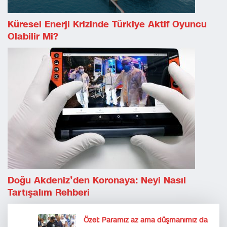
Küresel Enerji Krizinde Türkiye Aktif Oyuncu
Olabilir Mi?
Doğu Akdeniz’den Koronaya: Neyi Nasıl
Tartışalım Rehberi
Özel: Paramız az ama düşmanımız da