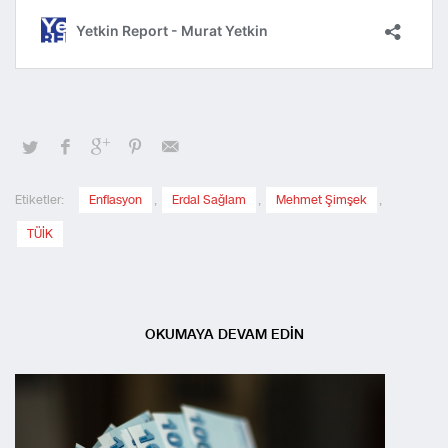
Etiketler:
Enflasyon
,
Erdal Sağlam
,
Mehmet Şimşek
,
TÜİK
OKUMAYA DEVAM EDİN