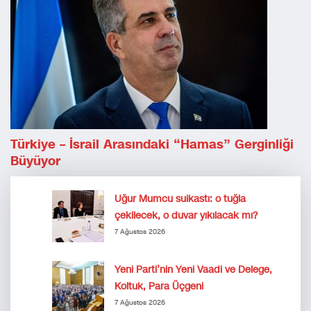
Türkiye – İsrail Arasındaki “Hamas” Gerginliği
Büyüyor
Uğur Mumcu suikastı: o tuğla
çekilecek, o duvar yıkılacak mı?
7 Ağustos 2026
Yeni Parti’nin Yeni Vaadi ve Delege,
Koltuk, Para Üçgeni
7 Ağustos 2026