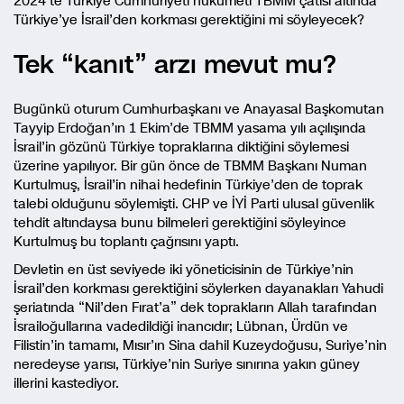
2024’te Türkiye Cumhuriyeti hükümeti TBMM çatısı altında
Türkiye’ye İsrail’den korkması gerektiğini mi söyleyecek?
Tek “kanıt” arzı mevut mu?
Bugünkü oturum Cumhurbaşkanı ve Anayasal Başkomutan
Tayyip Erdoğan’ın 1 Ekim’de TBMM yasama yılı açılışında
İsrail’in gözünü Türkiye topraklarına diktiğini söylemesi
üzerine yapılıyor. Bir gün önce de TBMM Başkanı Numan
Kurtulmuş, İsrail’in nihai hedefinin Türkiye’den de toprak
talebi olduğunu söylemişti. CHP ve İYİ Parti ulusal güvenlik
tehdit altındaysa bunu bilmeleri gerektiğini söyleyince
Kurtulmuş bu toplantı çağrısını yaptı.
Devletin en üst seviyede iki yöneticisinin de Türkiye’nin
İsrail’den korkması gerektiğini söylerken dayanakları Yahudi
şeriatında “Nil’den Fırat’a” dek toprakların Allah tarafından
İsrailoğullarına vadedildiği inancıdır; Lübnan, Ürdün ve
Filistin’in tamamı, Mısır’ın Sina dahil Kuzeydoğusu, Suriye’nin
neredeyse yarısı, Türkiye’nin Suriye sınırına yakın güney
illerini kastediyor.