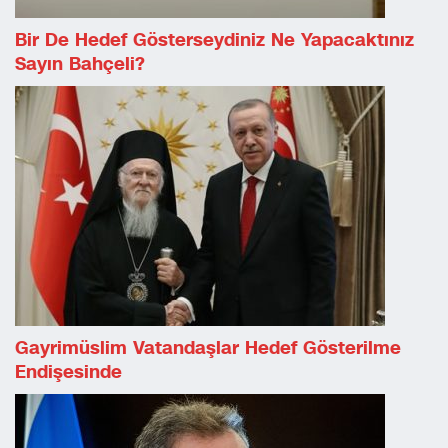
Bir De Hedef Gösterseydiniz Ne Yapacaktınız
Sayın Bahçeli?
Gayrimüslim Vatandaşlar Hedef Gösterilme
Endişesinde