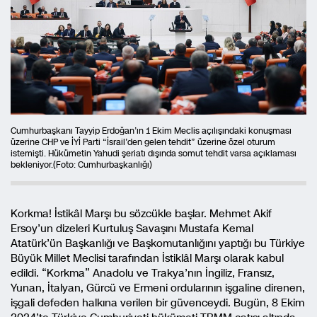
Cumhurbaşkanı Tayyip Erdoğan’ın 1 Ekim Meclis açılışındaki konuşması
üzerine CHP ve İYİ Parti “İsrail’den gelen tehdit” üzerine özel oturum
istemişti. Hükümetin Yahudi şeriatı dışında somut tehdit varsa açıklaması
bekleniyor.(Foto: Cumhurbaşkanlığı)
Korkma! İstikâl Marşı bu sözcükle başlar. Mehmet Akif
Ersoy’un dizeleri Kurtuluş Savaşını Mustafa Kemal
Atatürk’ün Başkanlığı ve Başkomutanlığını yaptığı bu Türkiye
Büyük Millet Meclisi tarafından İstiklâl Marşı olarak kabul
edildi. “Korkma” Anadolu ve Trakya’nın İngiliz, Fransız,
Yunan, İtalyan, Gürcü ve Ermeni ordularının işgaline direnen,
işgali defeden halkına verilen bir güvenceydi. Bugün, 8 Ekim