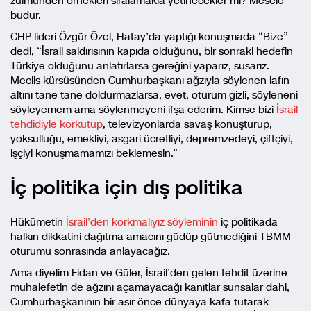
zulmünden örnekleri sıralamakla yetinecekler mi? Mesele
budur.
CHP lideri Özgür Özel, Hatay’da yaptığı konuşmada “Bize”
dedi, “İsrail saldırısının kapıda olduğunu, bir sonraki hedefin
Türkiye olduğunu anlatırlarsa gereğini yaparız, susarız.
Meclis kürsüsünden Cumhurbaşkanı ağzıyla söylenen lafın
altını tane tane doldurmazlarsa, evet, oturum gizli, söyleneni
söyleyemem ama söylenmeyeni ifşa ederim. Kimse bizi
İsrail
tehdidiyle korkutup
, televizyonlarda savaş konuşturup,
yoksulluğu, emekliyi, asgari ücretliyi, depremzedeyi, çiftçiyi,
işçiyi konuşmamamızı beklemesin.”
İç politika için dış politika
Hükümetin
İsrail’den korkmalıyız söyleminin
iç politikada
halkın dikkatini dağıtma amacını güdüp gütmediğini TBMM
oturumu sonrasında anlayacağız.
Ama diyelim Fidan ve Güler, İsrail’den gelen tehdit üzerine
muhalefetin de ağzını açamayacağı kanıtlar sunsalar dahi,
Cumhurbaşkanının bir asır önce dünyaya kafa tutarak