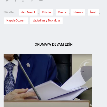
Etiketler:
Arzı Mevut
,
Filistin
,
Gazze
,
Hamas
,
İsrail
,
Kapalı Oturum
,
Vadedilmiş Topraklar
OKUMAYA DEVAM EDİN