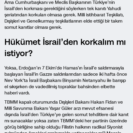
Ama Cumhurbaşkanı ve Meclis Başkanının Türkiye’nin
İsrail’den korkması gerektiğini söylerken tek kanıtı Yahudi
şeriatından korkuları olmasa gerek. Milli istihbarat Teşkilatı,
Dışişleri ve Genelkurmay teşkilatlarının elde ettiği bir takım
somut kanıtlar olması gerek.
Hükümet İsrail’den korkalım mı
istiyor?
Yoksa, Erdoğan’ın 7 Ekim’de Hamas’ın İsrail’e saldırmasıyla
başlayan İsrail’in Gazze saldırılarından sadece iki hafta önce
Nev York’ta İsrail Başbakanı Binyamin Netanyahu ile barışıp
el sıkışırken de vadedilmiş topraklar bahsinden elbette
haberi vardı.
TBMM kapalı oturumunda Dışişleri Bakanı Hakan Fidan ve
Milli Savunma Bakanı Yaşar Güler arzı mevut efsanesi
dışında İsrail’den Türkiye’ye gelen somut tehditlere dair kanıt
mı sunacaklar yoksa zaten TBMM’deki her partinin üzerinde
görüş birliğine sahip olduğu Filistin halkının radikal Siyonist