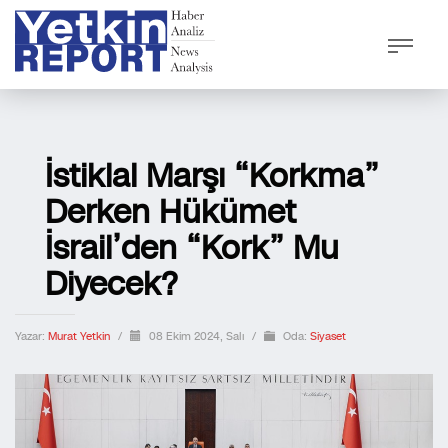
İstiklal Marşı “Korkma”
Derken Hükümet
İsrail’den “Kork” Mu
Diyecek?
Yazar:
Murat Yetkin
/
08 Ekim 2024, Salı
/
Oda:
Siyaset