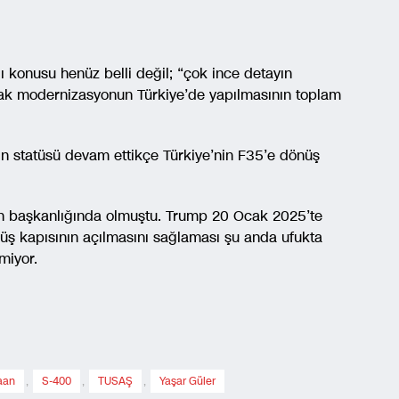
ı konusu henüz belli değil; “çok ince detayın
ncak modernizasyonun Türkiye’de yapılmasının toplam
in statüsü devam ettikçe Türkiye’nin F35’e dönüş
 başkanlığında olmuştu. Trump 20 Ocak 2025’te
nüş kapısının açılmasını sağlaması şu anda ufukta
miyor.
aan
,
S-400
,
TUSAŞ
,
Yaşar Güler