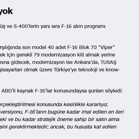
yok
ve S-400’lerin yanı sıra F-16 alım programı
rşılığında son model 40 adet F-16 Blok 70 “Viper”
ek için gerekli 79 modernizasyon kiti almak yerine
lımına gidecek, modernizayon ise Ankara’da, TUSAŞ
lgisayarları olmak üzere Türkiye’ye teknoloji ve know-
 ABD’li kaynak F-16’lar konusundaysa şunları söyledi:
gerçekleştirilmesi konusunda kesinlikle kararlıyız.
 versiyonu, F-16’ların bugüne kadar imal edilen en ileri
teki ve bu kadar stratejik öneme sahip bir satın alma
sini gerektirmektedir; ancak, bu hususta kat edilen