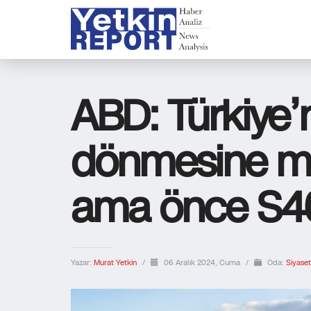
ABD: Türkiye’
dönmesine m
ama önce S40
Yazar:
Murat Yetkin
/
06 Aralık 2024, Cuma
/
Oda:
Siyaset