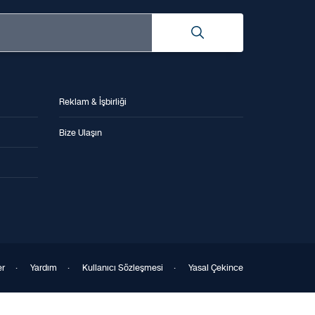
Reklam & İşbirliği
Bize Ulaşın
er
·
Yardım
·
Kullanıcı Sözleşmesi
·
Yasal Çekince