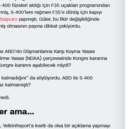
-400 füzeleri aldığı için F35 uçakları programından
irmiş, S-400’lere rağmen F35’e dönüş için kapıyı
 başvuru
yapmıştı. Güler, bu fikir değişikliğinde
miş olmasının payına dikkat çekiyordu.
ası ABD’nin Düşmanlarına Karşı Koyma Yasası
irme Yasası (NDAA) çerçevesinde Kongre kararına
 Kongre kararını aşabilecek miydi?
ı kalmadığını” da söylüyordu. ABD ile S-400
raz kalmamıştı?
medi.
der ama…
 YetkinReport’a kısıtlı da olsa bir açıklama yapmayı