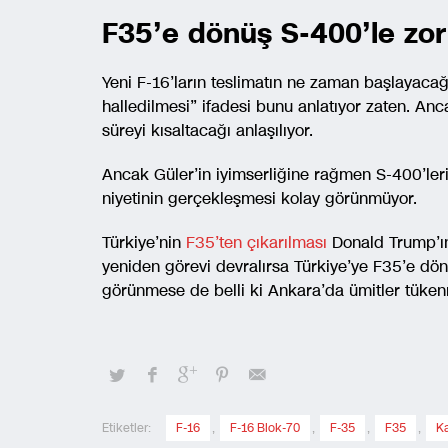
F35’e dönüş S-400’le zor
Yeni F-16’ların teslimatın ne zaman başlayacağ
halledilmesi” ifadesi bunu anlatıyor zaten. A
süreyi kısaltacağı anlaşılıyor.
Ancak Güler’in iyimserliğine rağmen S-400’ler
niyetinin gerçekleşmesi kolay görünmüyor.
Türkiye’nin
F35’ten çıkarılması
Donald Trump’ın
yeniden görevi devralırsa Türkiye’ye F35’e dö
görünmese de belli ki Ankara’da ümitler tüken
Etiketler:
F-16
,
F-16 Blok-70
,
F-35
,
F35
,
K