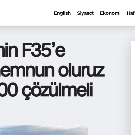
English
Siyaset
Ekonomi
Haf
nin F35’e
emnun oluruz
0 çözülmeli