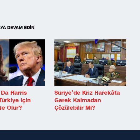
YA DEVAM EDİN
Da Harris
Suriye’de Kriz Harekâta
ürkiye Için
Gerek Kalmadan
Ne Olur?
Çözülebilir Mi?