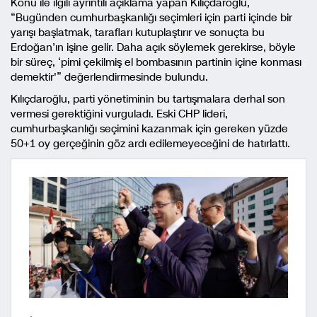
Konu ile ilgili ayrıntılı açıklama yapan Kılıçdaroğlu,
“Bugünden cumhurbaşkanlığı seçimleri için parti içinde bir
yarışı başlatmak, tarafları kutuplaştırır ve sonuçta bu
Erdoğan’ın işine gelir. Daha açık söylemek gerekirse, böyle
bir süreç, ‘pimi çekilmiş el bombasının partinin içine konması
demektir'” değerlendirmesinde bulundu.
Kılıçdaroğlu, parti yönetiminin bu tartışmalara derhal son
vermesi gerektiğini vurguladı. Eski CHP lideri,
cumhurbaşkanlığı seçimini kazanmak için gereken yüzde
50+1 oy gerçeğinin göz ardı edilemeyeceğini de hatırlattı.