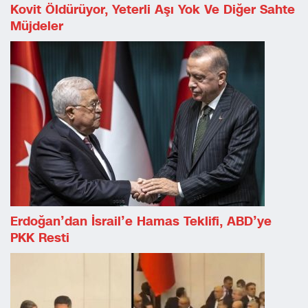
Kovit Öldürüyor, Yeterli Aşı Yok Ve Diğer Sahte
Müjdeler
Erdoğan’dan İsrail’e Hamas Teklifi, ABD’ye
PKK Resti