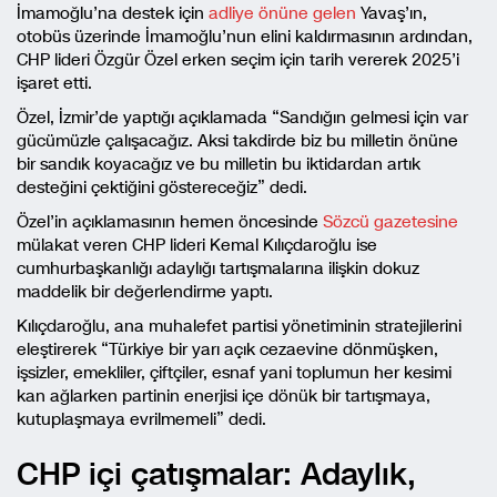
İmamoğlu’na destek için
adliye önüne gelen
Yavaş’ın,
otobüs üzerinde İmamoğlu’nun elini kaldırmasının ardından,
CHP lideri Özgür Özel erken seçim için tarih vererek 2025’i
işaret etti.
Özel, İzmir’de yaptığı açıklamada “Sandığın gelmesi için var
gücümüzle çalışacağız. Aksi takdirde biz bu milletin önüne
bir sandık koyacağız ve bu milletin bu iktidardan artık
desteğini çektiğini göstereceğiz” dedi.
Özel’in açıklamasının hemen öncesinde
Sözcü gazetesine
mülakat veren CHP lideri Kemal Kılıçdaroğlu ise
cumhurbaşkanlığı adaylığı tartışmalarına ilişkin dokuz
maddelik bir değerlendirme yaptı.
Kılıçdaroğlu, ana muhalefet partisi yönetiminin stratejilerini
eleştirerek “Türkiye bir yarı açık cezaevine dönmüşken,
işsizler, emekliler, çiftçiler, esnaf yani toplumun her kesimi
kan ağlarken partinin enerjisi içe dönük bir tartışmaya,
kutuplaşmaya evrilmemeli” dedi.
CHP içi çatışmalar: Adaylık,