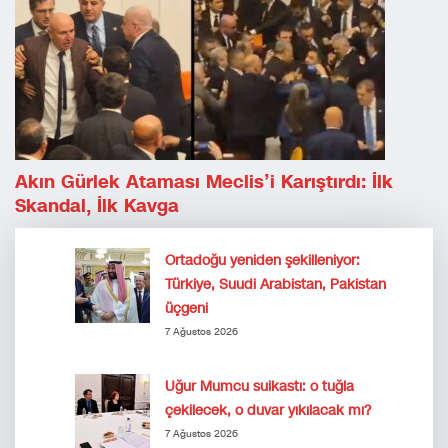
Akın Gürlek Ataması Meclis’i Karıştırdı: İlk
Skandal, İlk Kavga
Ortadoğu yeniden şekilleniyor:
Türkiye, Suudi Arabistan, Pakistan
üçgeni
7 Ağustos 2026
Uğur Mumcu suikastı: o tuğla
çekilecek, o duvar yıkılacak mı?
7 Ağustos 2026