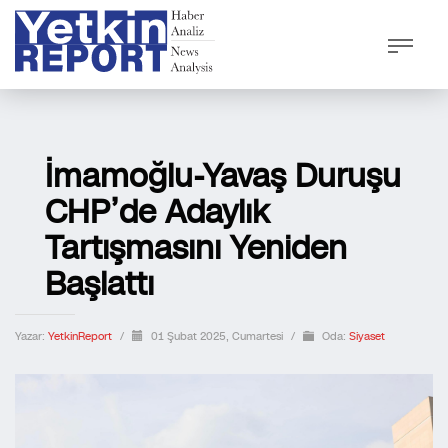
İmamoğlu-Yavaş Duruşu
CHP’de Adaylık
Tartışmasını Yeniden
Başlattı
Yazar:
YetkinReport
/
01 Şubat 2025, Cumartesi
/
Oda:
Siyaset