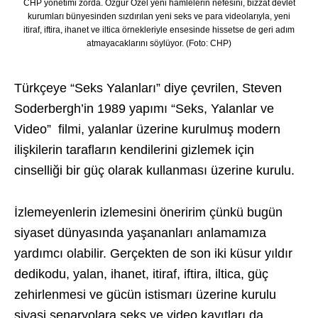
CHP yönetimi zorda. Özgür Özel yeni hamlelerin nefesini, bizzat devlet
kurumları bünyesinden sızdırılan yeni seks ve para videolarıyla, yeni
itiraf, iftira, ihanet ve iltica örnekleriyle ensesinde hissetse de geri adım
atmayacaklarını söylüyor. (Foto: CHP)
Türkçeye “Seks Yalanları” diye çevrilen, Steven
Soderbergh’in 1989 yapımı “Seks, Yalanlar ve
Video” filmi, yalanlar üzerine kurulmuş modern
ilişkilerin tarafların kendilerini gizlemek için
cinselliği bir güç olarak kullanması üzerine kurulu.
İzlemeyenlerin izlemesini öneririm çünkü bugün
siyaset dünyasında yaşananları anlamamıza
yardımcı olabilir. Gerçekten de son iki küsur yıldır
dedikodu, yalan, ihanet, itiraf, iftira, iltica, güç
zehirlenmesi ve gücün istismarı üzerine kurulu
siyasi senaryolara seks ve video kayıtları da