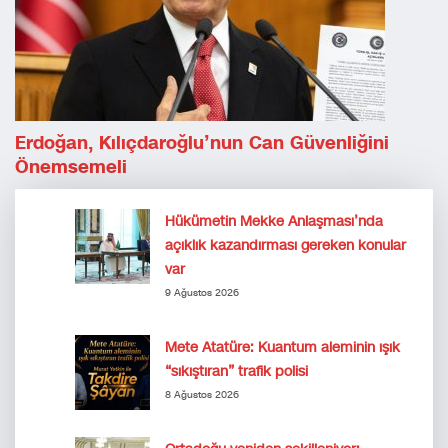
Erdoğan, Kılıçdaroğlu’nun Can Güvenliğini
Önemsemeli
Hükümetin Mekke Anlaşması’nda
açıklık kazandırması gereken konular
var
9 Ağustos 2026
Mete Atatüre: Kuantum aleminin ışık
“sıkıştıran” trafik polisi
8 Ağustos 2026