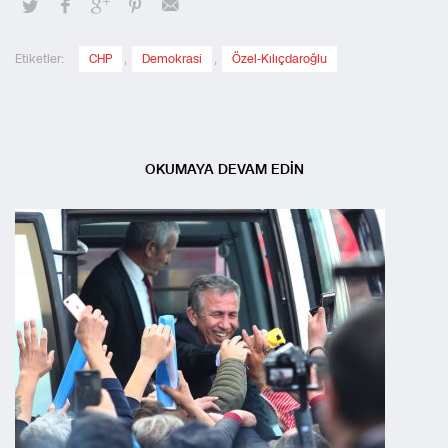
Etiketler:
CHP
,
Demokrasi
,
Özel-Kılıçdaroğlu
OKUMAYA DEVAM EDİN