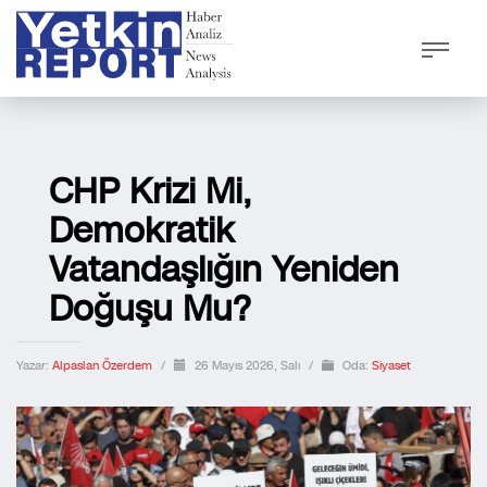
CHP Krizi Mi,
Demokratik
Vatandaşlığın Yeniden
Doğuşu Mu?
Yazar:
Alpaslan Özerdem
/
26 Mayıs 2026, Salı
/
Oda:
Siyaset