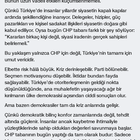
Bunun uzun vadeli etkileri küçümsenmemeli.
Çünkü Türkiye’de insanlar yıllardır siyasetin kapalı kapılar
ardında şekillendiğine inanıyor. Delegeler, hizipler, güç
pazarlıkları ve kişisel sadakat ilişkileri siyasetin doğası gibi
kabul ediliyor. Oysa bugün CHP tabanı farklı bir şey söylüyor:
“Kararları birkaç kişi değil, siyasi iradenin gerçek sahipleri
belirlemeli.”
Bu yaklaşım yalnızca CHP için değil, Türkiye’nin tamamı için
umut vericidir.
Elbette risk hâlâ büyük. Kriz derinleşebilir. Parti bölünebilir.
Seçmen motivasyonu düşebilir. İktidar bundan fayda
sağlayabilir. Türkiye’de otoriterleşmenin geldiği nokta
düşünüldüğünde, ana muhalefetin yaşayacağı ağır bir
kırılmanın ülke demokrasisi açısından ciddi sonuçları olur.
Ama bazen demokrasiler tam da kriz anlarında gelişir.
Çünkü demokratik bilinç konfor zamanlarında değil, tehdit
altında güçlenir. İnsanlar ancak kaybetme ihtimaliyle
yüzleştiklerinde sahip oldukları değerleri savunmaya başlar.
CHP tabanının bugün yaptığı da tam olarak budur: Sadece