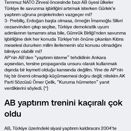
Temmuz NATO Zirvesi öncesinde bazı AB üyesi ülkeler
Türkiye ile savunma işbirliğini artırmak isterken Gürlek’e
yaptırım uğruna projelerinden vazgeçer mi?
3- Prebiliç, Erdoğan başta olmasa, örneğin İmamoğlu Silivri
cezaevinden çıkıp seçilse, Türkiye demokratik uyum
adımlarının tamamını atsa bile, Gümrük Birliği’nden savunma
işbirliğine dek her konuda Türkiye’nin önüne çıkarılan Kıbrıs
meselesi dururken milim ilerlemenin söz konusu olmadığını
bilmiyor olabilir mi?
AP’nin AB’den “yaptırım isteme” tehdidinin Ankara
açısından, tersine propaganda unsuru olarak kullanmak
dışında bir kıymeti olduğu kanısında değilim. Yine de AP’nin
hiç bir önemi olmadığı küçümsemesi doğru değil; nitekim AK
Parti Sözcüsü Ömer Çelik, “Kuruma hürmeten” yanıt
verdiklerini söyledi. (*)
AB yaptırım trenini kaçıralı çok
oldu
AB, Türkiye üzerindeki siyasi yaptırım kaldıracını 2004’te