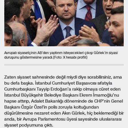
Avrupalı siyasetçinin AB’den yaptırım isteyecekleri çıkışı Gürlek’in siyasi
duruşunu göstermesine yaradı.(Foto: X hesabı profili)
Zaten siyaset sahnesinde değil miydi diye sorabilirsiniz, ama
bu defa başka. İstanbul Cumhuriyet Başsavcısı sıfatıyla
Cumhurbaşkanı Tayyip Erdoğan’a rakip olmaya cüret eden
İstanbul Büyükşehir Belediye Başkanı Ekrem İmamoğlu’nu
hapse attırıp, Adalet Bakanlığı döneminde de CHP’nin Genel
Başkanı Özgür Özel’in polis zoruyla koltuğundan
düşürülmesine nezaret eden Akın Gürlek, hiç beklemediği bir
anda, bir Avrupa Parlamentosu üyesi sayesinde uluslararası
siyaset podyumuna çıktı.