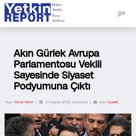
Akın Gürlek Avrupa
Parlamentosu Vekili
Sayesinde Siyaset
Podyumuna Çıktı
Yazar:
Murat Yetkin
/
13 Haziran 2026, Cumartesi
/
Oda:
Siyaset