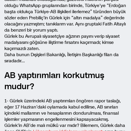
olduğu WhatsApp gruplarından birinde, Türkiye’ye “Erdoğan
başta oldukça Türkiye-AB ilişkileri ilerlemez” türünden büyük
sözler eden Prebiliç’in Gürlek için “altın madalya” değerinde
olacağını yazmıştım; tanıklarım var. Aynı gruptaki Fatih Altaylı
da benzeri bir yorum yaptı.
Gürlek bu Avrupalı siyasetçiye ağzının payını verip siyaset
madalyasını göğsüne iliştirme fırsatını kaçırmadı; kimse
kaçırmazdı zaten.
Daha bunun Dışişleri Bakanlığı, İletişim Başkanlığı filan da
sıradadır…
AB yaptırımları korkutmuş
mudur?
1- Gürlek üzerindeki AB yaptırımları öngören rapor taslağı,
eğer 17 Haziran’daki oylamada kabul edilirse, AB sınırları
içindeki mallarının ve hesaplarının dondurulması, finansal
işlemler yapmasının engellenmesini kapsayacakmış.
Gürlek’in AB’de malı mülkü var mıdır? Bilemem, Gürlek daha