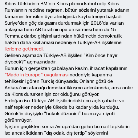
Kıbrıs Türklerinin BM’nin Kıbrıs planını kabul edip Kıbrıs
Rumlarının reddine rağmen, bütün sözlerini yutarak adanın
tamamını temsilen üye alındığında kaybetmeye başladı.
Suriye’den göç dalgasını durdurmak için 2016’da varılan
anlaşma hem AB tarafının ipe un sermesi hem de 15
Temmuz darbe girişimi ardından hükümetin demokratik
hakları daha kısıtlaması nedeniyle Türkiye-AB ilişkilerine
ilerleme getirmedi
.
Gelinen aşamada Türkiye-AB ilişkileri “Kim önce hayır
diyecek?” açmazındadır.
Bunun için gerçekten çabalayan kesim, ihracat kapılarının
“Made in Europe” uygulaması
nedeniyle kapanma
tehlikesini gören Türk iş dünyasıdır. Onların gözü de
Ankara’nın atacağı demokratikleşme adımlarında, ama onlar
da Kıbrıs dururken işin zor olduğunu görüyor.
Erdoğan ise Türkiye-AB ilişkilerindeki ucu açık çabalar ve
naif tepkiler nedeniyle ülkede bu kadar yılda kurduğu,
Gürlek’in deyişiyle “hukuk düzenini” bozmaya niyetli
görünmüyor.
İş işten geçtikten sonra Avrupa’dan gelen bu naif tepkilerin
ise ancak iktidarın “dış odak, dış tertip” söylemini