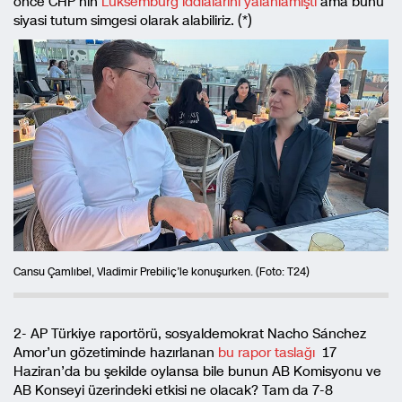
önce CHP’nin
Lüksemburg iddialarını yalanlamıştı
ama bunu
siyasi tutum simgesi olarak alabiliriz. (*)
Cansu Çamlıbel, Vladimir Prebiliç’le konuşurken. (Foto: T24)
2- AP Türkiye raportörü, sosyaldemokrat Nacho Sánchez
Amor’un gözetiminde hazırlanan
bu rapor taslağı
17
Haziran’da bu şekilde oylansa bile bunun AB Komisyonu ve
AB Konseyi üzerindeki etkisi ne olacak? Tam da 7-8