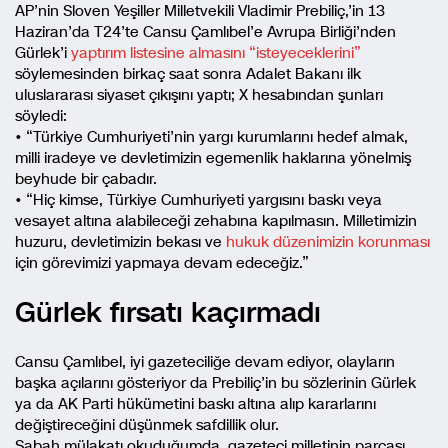
AP’nin Sloven Yeşiller Milletvekili Vladimir Prebiliç,’in 13
Haziran’da T24’te Cansu Çamlıbel’e Avrupa Birliği’nden
Gürlek’i
yaptırım listesine almasını “isteyeceklerini”
söylemesinden birkaç saat sonra Adalet Bakanı ilk
uluslararası siyaset çıkışını yaptı; X hesabından şunları
söyledi:
• “Türkiye Cumhuriyeti’nin yargı kurumlarını hedef almak,
milli iradeye ve devletimizin egemenlik haklarına yönelmiş
beyhude bir çabadır.
• “Hiç kimse, Türkiye Cumhuriyeti yargısını baskı veya
vesayet altına alabileceği zehabına kapılmasın. Milletimizin
huzuru, devletimizin bekası ve
hukuk düzenimizin korunması
için görevimizi yapmaya devam edeceğiz.”
Gürlek fırsatı kaçırmadı
Cansu Çamlıbel, iyi gazeteciliğe devam ediyor, olayların
başka açılarını gösteriyor da Prebiliç’in bu sözlerinin Gürlek
ya da AK Parti hükümetini baskı altına alıp kararlarını
değiştireceğini düşünmek safdillik olur.
Sabah mülakatı okuduğumda, gazeteci milletinin parçası