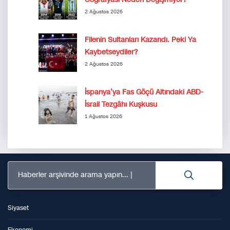
2 Ağustos 2026
Filenin Sultanları Kazandı. Peki Ya
Kaybetseydiler?
2 Ağustos 2026
İspanya’ya Fas Göçü Altındaki ABD-
İsrail Tezgâhı Kuşkusu
1 Ağustos 2026
Haberler arşivinde arama yapın...
Siyaset
Ekonomi