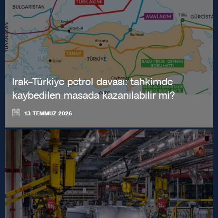
Irak–Türkiye petrol davası: tahkimde
kaybedilen masada kazanılabilir mi?
13 TEMMUZ 2026