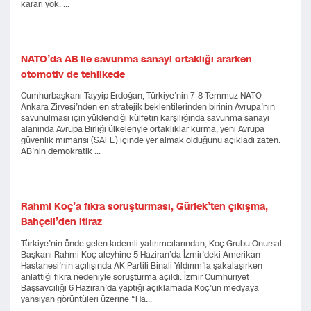
kararı yok. ...
NATO’da AB ile savunma sanayi ortaklığı ararken
otomotiv de tehlikede
Cumhurbaşkanı Tayyip Erdoğan, Türkiye’nin 7-8 Temmuz NATO
Ankara Zirvesi’nden en stratejik beklentilerinden birinin Avrupa’nın
savunulması için yüklendiği külfetin karşılığında savunma sanayi
alanında Avrupa Birliği ülkeleriyle ortaklıklar kurma, yeni Avrupa
güvenlik mimarisi (SAFE) içinde yer almak olduğunu açıkladı zaten.
AB’nin demokratik ...
Rahmi Koç’a fıkra soruşturması, Gürlek’ten çıkışma,
Bahçeli’den itiraz
Türkiye’nin önde gelen kıdemli yatırımcılarından, Koç Grubu Onursal
Başkanı Rahmi Koç aleyhine 5 Haziran’da İzmir’deki Amerikan
Hastanesi’nin açılışında AK Partili Binali Yıldırım’la şakalaşırken
anlattığı fıkra nedeniyle soruşturma açıldı. İzmir Cumhuriyet
Başsavcılığı 6 Haziran’da yaptığı açıklamada Koç’un medyaya
yansıyan görüntüleri üzerine “Ha...