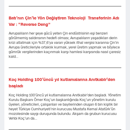
Batı’nın Çin’le Yön Değiştiren Teknoloji Transferinin Adı
Var : “Reverse Deng”
Avrupalıların her şeye gücü yeten Çin endüstrisinin eşi benzeri
görülmemiş saldırısının hedefi olması; Avrupalıların yaşadıkları derin
krizi atlatmak için %37,6’ya varan yüksek ithal vergisi kararına Çin’in
Avrupa üreticileriyle ortaklık kurmak, yerel üretim yapmak ve böylece
gümrük vergilerinden kaçınmak karşı hamlesi karşısında nasıl çaresiz
kald...
Koç Holding 100’üncü yıl kutlamalarına Anıtkabir’den
başladı
Koç Holding 100’üncü yıl kutlamalarına Anıtkabir’den başladı. Yönetim
Kurulu Başkanı Ömer Koç’un başkanlığında Koç’un yönetim kurulu
üyeleri, yöneticileri, çalışanları ve bayilerinden oluşan 6 bin kişilik bir
heyet Türkiye Cumhuriyeti’nin kurucusu Mustafa Kemal Atatürk’ün
mozolesinde saygı duruşunda bulundu. Akşam da grubun kurucusu
Vehbi Koç’un da...