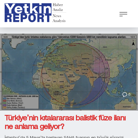
0
Türkiye’nin kıtalararası balistik füze ilanı
ne anlama geliyor?
İstanbul’da 5 Mayıs’ta başlayan SAHA fuarının en büyük sürprizi