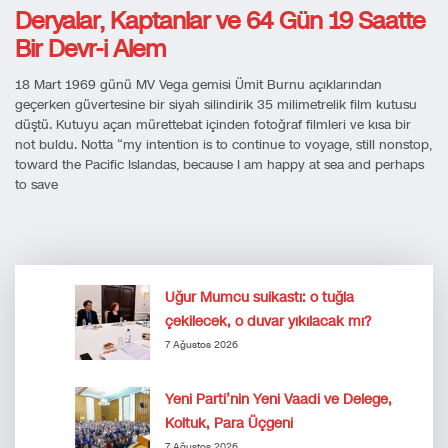
Deryalar, Kaptanlar ve 64 Gün 19 Saatte
Bir Devr-i Alem
18 Mart 1969 günü MV Vega gemisi Ümit Burnu açıklarından
geçerken güvertesine bir siyah silindirik 35 milimetrelik film kutusu
düştü. Kutuyu açan mürettebat içinden fotoğraf filmleri ve kısa bir
not buldu. Notta “my intention is to continue to voyage, still nonstop,
toward the Pacific Islandas, because I am happy at sea and perhaps
to save
Uğur Mumcu suikastı: o tuğla
çekilecek, o duvar yıkılacak mı?
7 Ağustos 2026
Yeni Parti’nin Yeni Vaadi ve Delege,
Koltuk, Para Üçgeni
7 Ağustos 2026