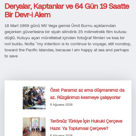
Deryalar, Kaptanlar ve 64 Gün 19 Saatte
Bir Devr-i Alem
18 Mart 1969 günü MV Vega gemisi Ümit Burnu açıklarından
geçerken güvertesine bir siyah silindirik 35 milimetrelik film kutusu
düştü. Kutuyu açan mürettebat içinden fotoğraf filmleri ve kısa bir
not buldu. Notta “my intention is to continue to voyage, still nonstop,
toward the Pacific Islandas, because I am happy at sea and perhaps
to save
Özel: Paramız az ama düşmanımız da
az. Rüzgârımızı kesmeye çalışıyorlar
6 Ağustos 2026
Terörsüz Türkiye İçin Hukuki Çerçeve
Hazır. Ya Toplumsal Çerçeve?
6 Ağustos 2026