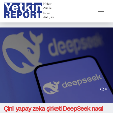
0
Çinli yapay zeka şirketi DeepSeek nasıl