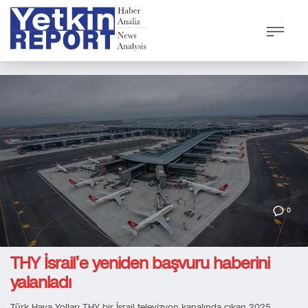
0
THY İsrail’e yeniden başvuru haberini
yalanladı
Türk Hava Yolları THY bir İsrail televizyon kanalında çıkan 2025