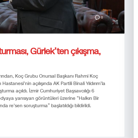
0
turması, Gürlek’ten çıkışma,
larından, Koç Grubu Onursal Başkanı Rahmi Koç
astanesi’nin açılışında AK Partili Binali Yıldırım’la
uşturma açıldı. İzmir Cumhuriyet Başsavcılığı 6
yaya yansıyan görüntüleri üzerine “Halkın Bir
 re’sen soruşturma” başlatıldığı bildirildi.