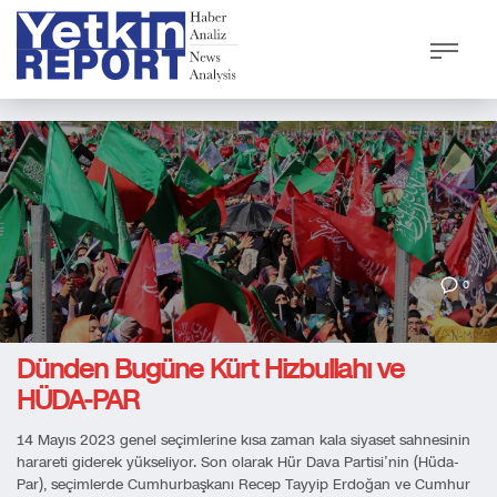
0
Dünden Bugüne Kürt Hizbullahı ve
HÜDA-PAR
14 Mayıs 2023 genel seçimlerine kısa zaman kala siyaset sahnesinin
harareti giderek yükseliyor. Son olarak Hür Dava Partisi’nin (Hüda-
Par), seçimlerde Cumhurbaşkanı Recep Tayyip Erdoğan ve Cumhur