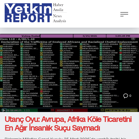
0
Utanç Oyu: Avrupa, Afrika Köle Ticaretini
En Ağır İnsanlık Suçu Saymadı