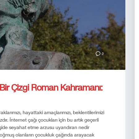
0
 Bir Çizgi Roman Kahramanı:
meraklarımızı, hayattaki amaçlarımızı, beklentilerimizi
ır. İnternet çağı çocukları için bu artık geçerli
işide seyahat etme arzusu uyandıran nedir
doğmuş olanların çocukluk çağında arayacak