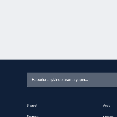
Haberler arşivinde arama yapın...
Siyaset
Arşiv
Ekonomi
English