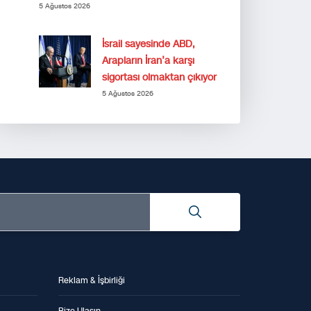
5 Ağustos 2026
İsrail sayesinde ABD,
Arapların İran’a karşı
sigortası olmaktan çıkıyor
5 Ağustos 2026
Reklam & İşbirliği
Bize Ulaşın