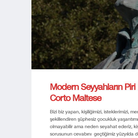
Modern Seyyahların Piri
Corto Maltese
Bizi biz yapan, kişiliğimizi, isteklerimizi, 
şekillendiren şüphesiz çocukluk yaşantımızd
olmayabilir ama neden seyahat ederiz, k
sorusunun cevabını geçtiğimiz yüzyılda 