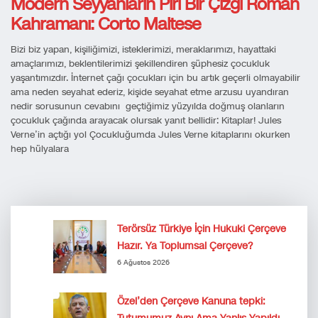
Modern Seyyahların Piri Bir Çizgi Roman
Kahramanı: Corto Maltese
Bizi biz yapan, kişiliğimizi, isteklerimizi, meraklarımızı, hayattaki
amaçlarımızı, beklentilerimizi şekillendiren şüphesiz çocukluk
yaşantımızdır. İnternet çağı çocukları için bu artık geçerli olmayabilir
ama neden seyahat ederiz, kişide seyahat etme arzusu uyandıran
nedir sorusunun cevabını geçtiğimiz yüzyılda doğmuş olanların
çocukluk çağında arayacak olursak yanıt bellidir: Kitaplar! Jules
Verne’in açtığı yol Çocukluğumda Jules Verne kitaplarını okurken
hep hülyalara
Terörsüz Türkiye İçin Hukuki Çerçeve
Hazır. Ya Toplumsal Çerçeve?
6 Ağustos 2026
Özel’den Çerçeve Kanuna tepki: