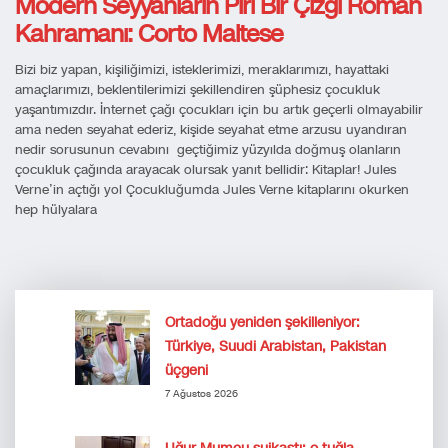
Modern Seyyahların Piri Bir Çizgi Roman
Kahramanı: Corto Maltese
Bizi biz yapan, kişiliğimizi, isteklerimizi, meraklarımızı, hayattaki
amaçlarımızı, beklentilerimizi şekillendiren şüphesiz çocukluk
yaşantımızdır. İnternet çağı çocukları için bu artık geçerli olmayabilir
ama neden seyahat ederiz, kişide seyahat etme arzusu uyandıran
nedir sorusunun cevabını geçtiğimiz yüzyılda doğmuş olanların
çocukluk çağında arayacak olursak yanıt bellidir: Kitaplar! Jules
Verne’in açtığı yol Çocukluğumda Jules Verne kitaplarını okurken
hep hülyalara
Ortadoğu yeniden şekilleniyor:
Türkiye, Suudi Arabistan, Pakistan
üçgeni
7 Ağustos 2026