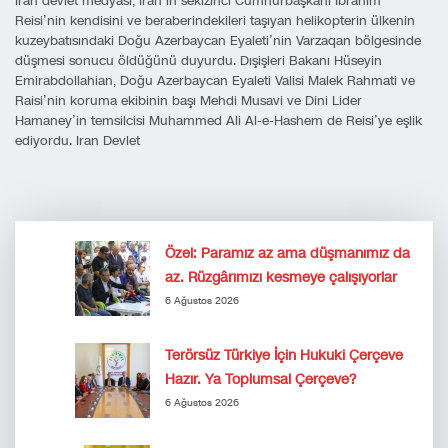
İran devlet medyası, İran’ın sekizinci Cumhurbaşkanı İbrahim
Reisi’nin kendisini ve beraberindekileri taşıyan helikopterin ülkenin
kuzeybatısındaki Doğu Azerbaycan Eyaleti’nin Varzaqan bölgesinde
düşmesi sonucu öldüğünü duyurdu. Dışişleri Bakanı Hüseyin
Emirabdollahian, Doğu Azerbaycan Eyaleti Valisi Malek Rahmati ve
Raisi’nin koruma ekibinin başı Mehdi Musavi ve Dini Lider
Hamaney’in temsilcisi Muhammed Ali Al-e-Hashem de Reisi’ye eşlik
ediyordu. Iran Devlet
Özel: Paramız az ama düşmanımız da
az. Rüzgârımızı kesmeye çalışıyorlar
6 Ağustos 2026
Terörsüz Türkiye İçin Hukuki Çerçeve
Hazır. Ya Toplumsal Çerçeve?
6 Ağustos 2026