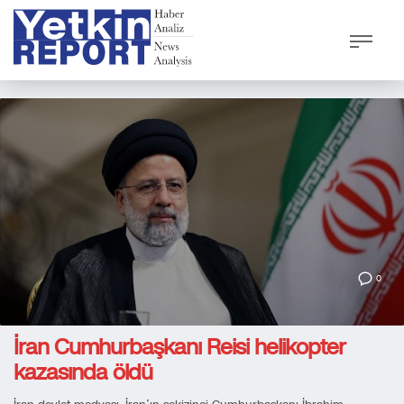
0
İran Cumhurbaşkanı Reisi helikopter
kazasında öldü