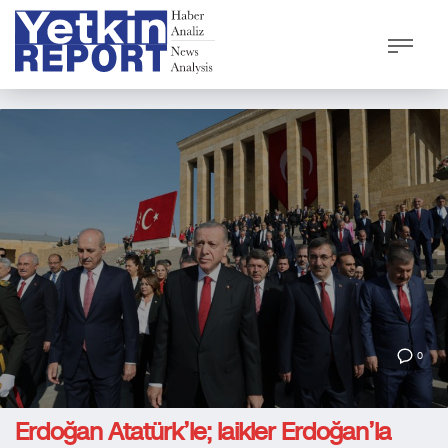
0
Erdoğan Atatürk’le; laikler Erdoğan’la