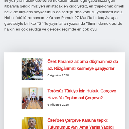
İki yüz yıla hukuk devleti ve hukukun üstünlüğü çabamızda gün
itibarıyla geldiğimiz yeri anlatacak en ciddiyetsiz, en traji-komik örnek
belki de alışveriş boykotunun da soruşturma konusu yapılması oldu.
Nobel ödüllü romancımız Orhan Pamuk 27 Mart’ta birkaç Avrupa
gazetesiyle birlikte T24’te yayınlanan yazısında “Sınırlı demokrasi de
halkın en çok sevdiği ve gelecek seçimde en çok oyu
Özel: Paramız az ama düşmanımız da
az. Rüzgârımızı kesmeye çalışıyorlar
6 Ağustos 2026
Terörsüz Türkiye İçin Hukuki Çerçeve
Hazır. Ya Toplumsal Çerçeve?
6 Ağustos 2026
Özel’den Çerçeve Kanuna tepki:
Tutumumuz Aynı Ama Yanlış Yapıldı