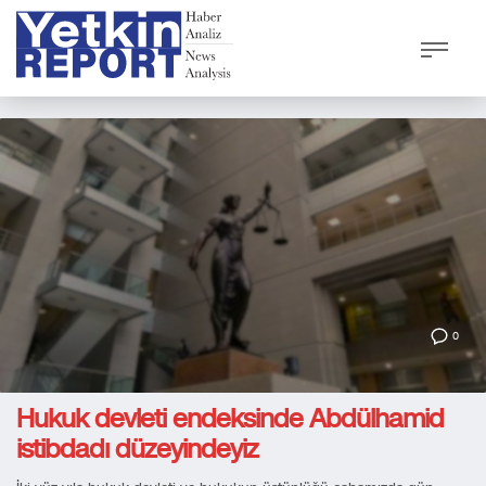
0
Hukuk devleti endeksinde Abdülhamid
istibdadı düzeyindeyiz