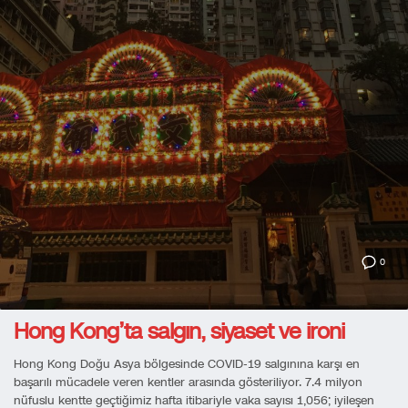
0
Hong Kong’ta salgın, siyaset ve ironi
Hong Kong Doğu Asya bölgesinde COVID-19 salgınına karşı en
başarılı mücadele veren kentler arasında gösteriliyor. 7.4 milyon
nüfuslu kentte geçtiğimiz hafta itibariyle vaka sayısı 1,056; iyileşen