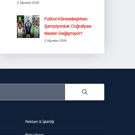
2 Ağustos 2026
Futbol Küreselleşirken
Şampiyonluk Coğrafyası
Neden Değişmiyor?
2 Ağustos 2026
Reklam & İşbirliği
Bize Ulaşın