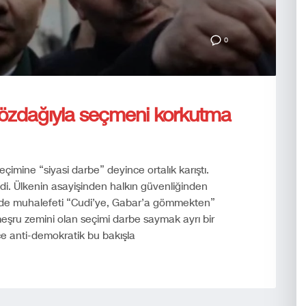
0
özdağıyla seçmeni korkutma
çimine “siyasi darbe” deyince ortalık karıştı.
di. Ülkenin asayişinden halkın güvenliğinden
de muhalefeti “Cudi’ye, Gabar’a gömmekten”
şru zemini olan seçimi darbe saymak ayrı bir
e anti-demokratik bu bakışla