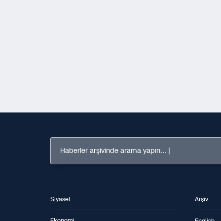
Haberler arşivinde arama yapın...
Siyaset
Arşiv
Ekonomi
English