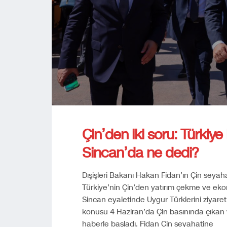
Çin’den iki soru: Türkiy
Sincan’da ne dedi?
Dışişleri Bakanı Hakan Fidan’ın Çin sey
Türkiye’nin Çin’den yatırım çekme ve ekono
Sincan eyaletinde Uygur Türklerini ziyare
konusu 4 Haziran’da Çin basınında çıkan
haberle başladı. Fidan Çin seyahatine