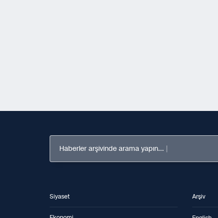
Haberler arşivinde arama yapın...
Siyaset
Arşiv
Ekonomi
English