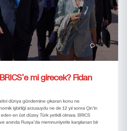
0
e BRICS’e mi girecek? Fidan
ahatini dünya gündemine çıkaran konu ne
mik işbirliği arzusuydu ne de 12 yıl sonra Çin’in
t eden en üst düzey Türk yetkili olması. BRICS
 ve anında Rusya’da memnuniyetle karşılanan bir