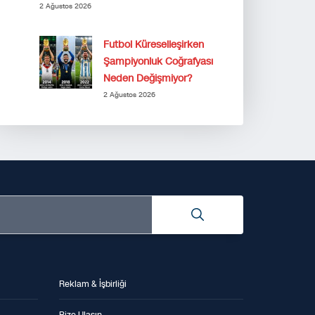
2 Ağustos 2026
Futbol Küreselleşirken
Şampiyonluk Coğrafyası
Neden Değişmiyor?
2 Ağustos 2026
Reklam & İşbirliği
Bize Ulaşın