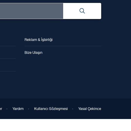
Reklam & İşbirliği
Bize Ulaşın
er
·
Yardım
·
Kullanıcı Sözleşmesi
·
Yasal Çekince