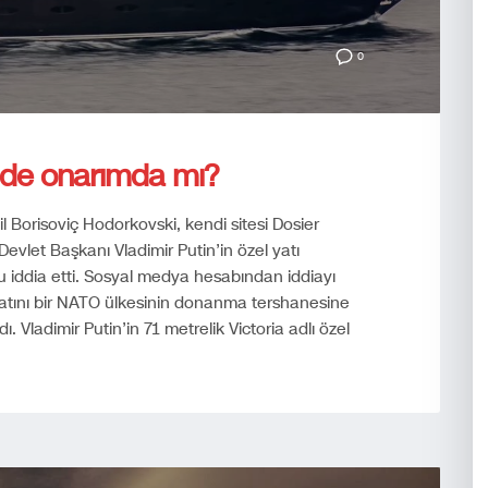
0
ye’de onarımda mı?
l Borisoviç Hodorkovski, kendi sitesi Dosier
vlet Başkanı Vladimir Putin’in özel yatı
u iddia etti. Sosyal medya hesabından iddiayı
yatını bir NATO ülkesinin donanma tershanesine
. Vladimir Putin’in 71 metrelik Victoria adlı özel