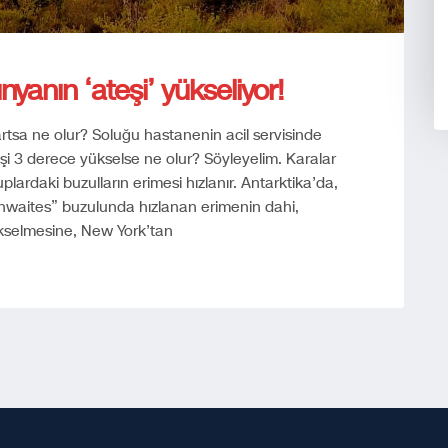
nyanın ‘ateşi’ yükseliyor!
 artsa ne olur? Soluğu hastanenin acil servisinde
teşi 3 derece yükselse ne olur? Söyleyelim. Karalar
plardaki buzulların erimesi hızlanır. Antarktika’da,
waites” buzulunda hızlanan erimenin dahi,
kselmesine, New York’tan