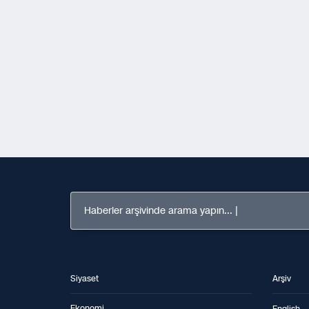
Haberler arşivinde arama yapın...
Siyaset
Arşiv
Ekonomi
English