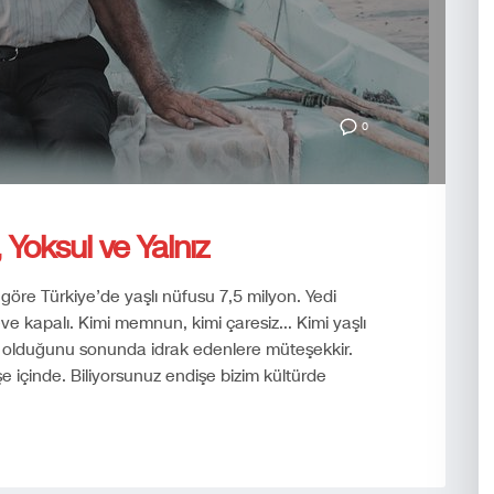
0
 Yoksul ve Yalnız
 göre Türkiye’de yaşlı nüfusu 7,5 milyon. Yedi
eve kapalı. Kimi memnun, kimi çaresiz… Kimi yaşlı
şlı olduğunu sonunda idrak edenlere müteşekkir.
şe içinde. Biliyorsunuz endişe bizim kültürde