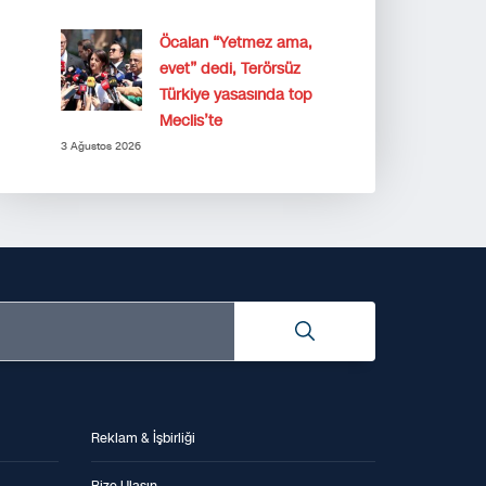
Öcalan “Yetmez ama,
evet” dedi, Terörsüz
Türkiye yasasında top
Meclis’te
3 Ağustos 2026
Reklam & İşbirliği
Bize Ulaşın