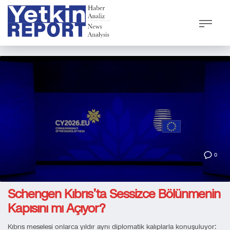
0
Schengen Kıbrıs’ta Sessizce Bölünmenin
Kapısını mı Açıyor?
Kıbrıs meselesi onlarca yıldır aynı diplomatik kalıplarla konuşuluyor: