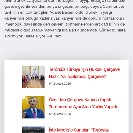
Akın Gürlek 11 Şubat’ta Cumhurbaşkanı Tayyip Erdoğan tarafından
göreve getirilmesinden bu yana geçen bir buçuk ayda Cumhuriyet
tarihinin en çok tartışılan Adalet Bakanı oldu. Gürlek’in yargı
kariyerinde olduğu kadar siyasi kariyerinde de dönüm noktası olan
İmamoğlu davasında geri çekilen itirafnamelerden artık MHP’nin de
müdahil olduğu tapu-malvarlığı iddiaları gündemde. Gürlek bunlara
aldırmıyor. Hafife alıyor. AK Parti
Terörsüz Türkiye İçin Hukuki Çerçeve
Hazır. Ya Toplumsal Çerçeve?
6 Ağustos 2026
Özel’den Çerçeve Kanuna tepki:
Tutumumuz Aynı Ama Yanlış Yapıldı
5 Ağustos 2026
İşte Meclis’e Sunulan “Terörsüz