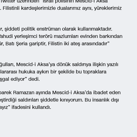
witter üzerinden “İsrail polisinin Mescid-i Aksa
 Filistinli kardeşlerimizle dualarımız aynı, yüreklerimiz
ir, şiddeti politik enstrüman olarak kullanmaktadır.
Yahudi yerleşimci terörü mazlumları evinden barkından
Batı Şeria gariptir, Filistin iki ateş arasındadır”
ları, Mescid-i Aksa’ya dönük saldırıya ilişkin yazılı
ararası hukuka aykırı bir şekilde bu topraklara
 işgal ediyor” dedi.
übarek Ramazan ayında Mescid-i Aksa’da ibadet eden
eştirdiği saldırıları şiddetle kınıyorum. Bu insanlık dışı
ayız” ifadesini kullandı.