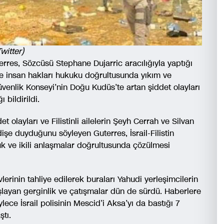
witter)
erres, Sözcüsü Stephane Dujarric aracılığıyla yaptığı
 ve insan hakları hukuku doğrultusunda yıkım ve
venlik Konseyi’nin Doğu Kudüs’te artan şiddet olayları
 bildirildi.
olayları ve Filistinli ailelerin Şeyh Cerrah ve Silvan
dişe duyduğunu söyleyen Guterres, İsrail-Filistin
kuk ve ikili anlaşmalar doğrultusunda çözülmesi
vlerinin tahliye edilerek buraları Yahudi yerleşimcilerin
şlayan gerginlik ve çatışmalar dün de sürdü. Haberlere
lece İsrail polisinin Mescid’i Aksa’yı da bastığı 7
aştı.