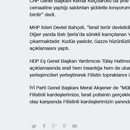
CHP Genel Başkanı Kemal Kılıçdaroılu da yine T
cemaatine yaptığı saldırıları şiddetle kınıyorum.
birdir” dedi.
MHP lideri Devlet Bahçeli, “İsrail terör devletid
Diğer yanda Batı Şeria’da sürekli kamçılanan 
çıkarmaktadır. Kudüs yaslıdır, Gazze hüzünlüdür, 
açıklamasını yaptı.
HDP Eş Genel Başkan Yardımcısı Tülay Hatimoğul
açıklamasında srail hem insanlığa hem de ulusl
yerleşimcileri yerleştirerek Filistin topraklarını
İYİ Parti Genel Başkanı Meral Akşener de “M
Filistinli kardeşlerimize, İsrail polisinin gerçekl
olay karşısında Filistinli kardeşlerimizin yanınd