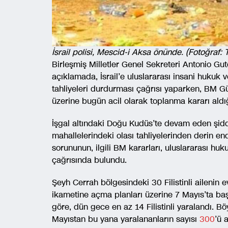
İsrail polisi, Mescid-i Aksa önünde. (Fotoğraf: T
Birleşmiş Milletler Genel Sekreteri Antonio Gut
açıklamada, İsrail’e uluslararası insani hukuk
tahliyeleri durdurması çağrısı yaparken, BM Gü
üzerine bugün acil olarak toplanma kararı aldığı
İşgal altındaki Doğu Kudüs’te devam eden şiddet 
mahallelerindeki olası tahliyelerinden derin en
sorununun, ilgili BM kararları, uluslararası hu
çağrısında bulundu.
Şeyh Cerrah bölgesindeki 30 Filistinli ailenin e
ikametine açma planları üzerine 7 Mayıs’ta ba
göre, dün gece en az 14 Filistinli yaralandı. Böy
Mayıstan bu yana yaralananların sayısı
300
’ü 