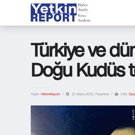
Türkiye ve dün
Doğu Kudüs t
Yazar:
YetkinReport
/
10 Mayıs 2021, Pazartesi
/
Oda:
Siya