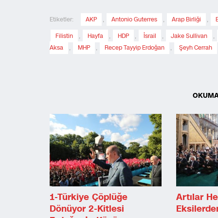
Etiketler:
AKP
,
Antonio Guterres
,
Arap Birliği
,
Filistin
,
Hayfa
,
HDP
,
İsrail
,
Jake Sullivan
,
Aksa
,
MHP
,
Recep Tayyip Erdoğan
,
Şeyh Cerrah
OKUMA
1-Türkiye Çöplüğe
Artılar H
Dönüyor 2-Kitlesi
Eksilerd