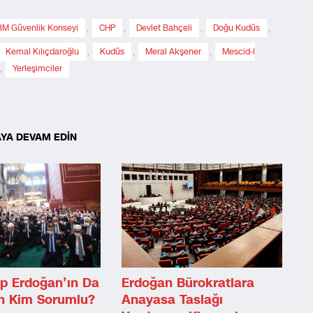
BM Güvenlik Konseyi
,
CHP
,
Devlet Bahçeli
,
Doğu Kudüs
,
Kemal Kılıçdaroğlu
,
Kudüs
,
Meral Akşener
,
Mescid-I
,
Yerleşimciler
YA DEVAM EDİN
ep Erdoğan’ın Da
Erdoğan Bürokratlara
en Kim Sorumlu?
Anayasa Taslağı