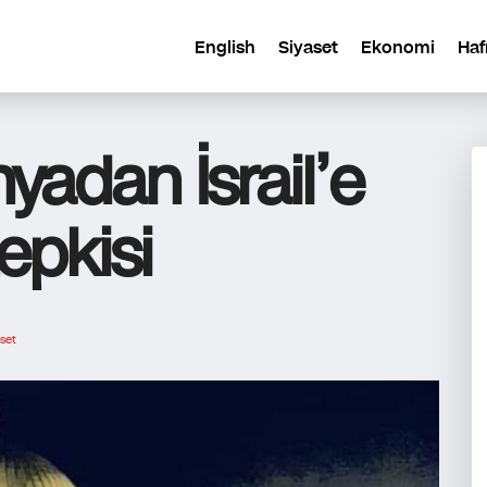
English
Siyaset
Ekonomi
Haf
yadan İsrail’e
epkisi
set