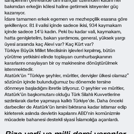
sahiplerinin çevresinde dini inançlar üzerinden kadını her
bakımdan erkeğin kölesi haline getirmek isteyenler güç
kazanıyor.
İdare tamamen erkek egemen ve mezhepçilik esasına göre
şekilleniyor. 81 il valisi içinde sadece ikisi, 934 kaymakam
içinde sadece 14’ü kadın. Peki bu kadar vali, kaymakam,
hatta genişletelim, bakan yardımcısı, general, yüksek yargı
üyesi arasında kaç Alevi var? Kaç Kürt var?
Türkiye Büyük Millet Meclisinin işlevleri kırpılmış, bütün
yürütme yetkisini elinde toplayan cumhurbaşkanının
kararlarını onaylayan bir oy makinesine dönüştürülmek
istenmektedir.
Atatürk’ün “Türkiye şeyhler, müritler, dervişler ülkesi olamaz”
sözünün içinde bulunduğumuz bu dönemde tersine
dönmeye başladığını ibretle izliyoruz. O şeyhler ve müritler,
Atatürk’ün başkomutanı olduğu Türk Silahlı Kuvvetlerine
sızdırılarak darbe yapmaya kalktı Türkiye’de. Daha önceki
darbeciler de Atatürk’ün ismini bıktırana kadar istismar edip
kirleterek aslında devletin kapılarını ABD’nin komünizmle
mücadele bahanesi destekli siyasi İslamcılığa açanlardı.