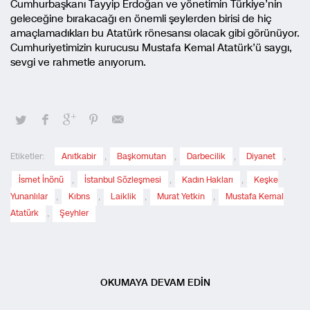
Cumhurbaşkanı Tayyip Erdoğan ve yönetimin Türkiye’nin
geleceğine bırakacağı en önemli şeylerden birisi de hiç
amaçlamadıkları bu Atatürk rönesansı olacak gibi görünüyor.
Cumhuriyetimizin kurucusu Mustafa Kemal Atatürk’ü saygı,
sevgi ve rahmetle anıyorum.
Etiketler:
Anıtkabir
,
Başkomutan
,
Darbecilik
,
Diyanet
,
İsmet İnönü
,
İstanbul Sözleşmesi
,
Kadın Hakları
,
Keşke
Yunanlılar
,
Kıbrıs
,
Laiklik
,
Murat Yetkin
,
Mustafa Kemal
Atatürk
,
Şeyhler
OKUMAYA DEVAM EDİN