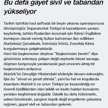
Bu defa gayet sivil ve tabandan
yükseliyor
Tarihin tahrifatı had safhada bir beyin yıkama operasyonuna
dönüşmüştür. İmparatorluk Türkiye’si topraklarının yarısını
kaybetmiş, tahtını Ruslardan korumak için Kıbrıs’ı İngilizlere
komisyon olarak vermiş Sultan kahraman ilan edilirken
Atatürksüz Çanakkale, İnönüsüz İnönü, Ecevitsiz Kıbrıs
kurgulanmaya çalışılmaktadır.
Hem biz başkomutan deyince “Başkomutan benim” diye
gözümüze sokmaya çalışan değil cephede bizzat savaşıp,
düşman kurşunuyla yaralanarak gazi unvanını almış bir
başkomutanı anlıyoruz.
Atatürk’ün Gençliğe Hitabındaki sözleriyle devam edeceğim.
İşte bu “ahval ve şerait altında”, yani bu hal ve koşullarda
insanların Atatürk’ü ve onun Türkiye’ye kazandırdığı en
önemli özelliklerden olan laiklik ve kadın hakları konularını
yeniden keşfetmesi doğaldır. Üstelik bu defa hükümetin,
askeri bürokrasin, yargının teşvik değil engelleme çabasına
rağmen, gayet sivil ve tabandan gelerek.