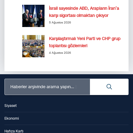
İsrail sayesinde ABD, Arapların İran’a
karşı sigortası olmaktan çıkıyor
5 Ağustos 2026
Karşılaştırmalı Yeni Parti ve CHP grup
toplantısı gözlemleri
4 Ağustos 2026
Haberler arşivinde arama yapın...
Siyaset
Ekonomi
Hafıza Kartı