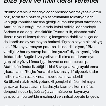
Bize yerli ve milli dersi verenler
İzlenme oranını artırır diye cehennemde yanmayacak kefen
bezi, terlik filan pazarlayan sahtekârların televizyonların
kapıştığı konuklar arasına girdiği, cumhurbaşkanı tarafından
Atatürk’ün kurduğu makamda kabul edildiği dönemdeyiz.
Sadece o da değil. Atatürk’ün “Yurtta sulh, cihanda sulh”
ilkesinin yerini komşularının iç kavgasına dahil olan, içeride
de kendisine oy vermeyen herkesi düşman sayan bir anlayış
aldı. “Bize oy vermeyen patates dinindedir” diyen, “Bize
verdiğiniz her oy sevap hanesine yazılır” diyen siyasi görüş
iktidardadır. Bugün bize yerli ve milli olma dersi vermeye
çalışanlar yüz yıl önce işgal kuvvetlerinden beslenip,
Atatürk’ün önderlik ettiği İstiklal Savaşına karşı ayaklanma
çıkaranların, “Keşke Yunanlılar kazansaydı” diyecek kadar
milli olmaktan uzak kindar meczupların varisleridir.
Bu ülkenin akıllı, zeki, yetenekli gençlerini hâkim kılmaya
çalıştıkları hayat tarzının baskısıyla kaçırıp ülkenin nüfuz
dengesini ucuz işgücü sağlayan mültecileri koymaya
çalışıyorlar; bu tertibin mezhepçi ve sınıfsal boyutu iç içedir.