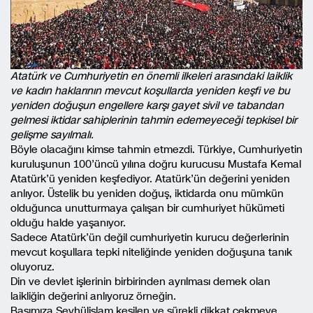
Atatürk ve Cumhuriyetin en önemli ilkeleri arasındaki laiklik
ve kadın haklarının mevcut koşullarda yeniden keşfi ve bu
yeniden doğuşun engellere karşı gayet sivil ve tabandan
gelmesi iktidar sahiplerinin tahmin edemeyeceği tepkisel bir
gelişme sayılmalı.
Böyle olacağını kimse tahmin etmezdi. Türkiye, Cumhuriyetin
kuruluşunun 100’üncü yılına doğru kurucusu Mustafa Kemal
Atatürk’ü yeniden keşfediyor. Atatürk’ün değerini yeniden
anlıyor. Üstelik bu yeniden doğuş, iktidarda onu mümkün
olduğunca unutturmaya çalışan bir cumhuriyet hükümeti
olduğu halde yaşanıyor.
Sadece Atatürk’ün değil cumhuriyetin kurucu değerlerinin
mevcut koşullara tepki niteliğinde yeniden doğuşuna tanık
oluyoruz.
Din ve devlet işlerinin birbirinden ayrılması demek olan
laikliğin değerini anlıyoruz örneğin.
Başımıza Şeyhülislam kesilen ve sürekli dikkat çekmeye