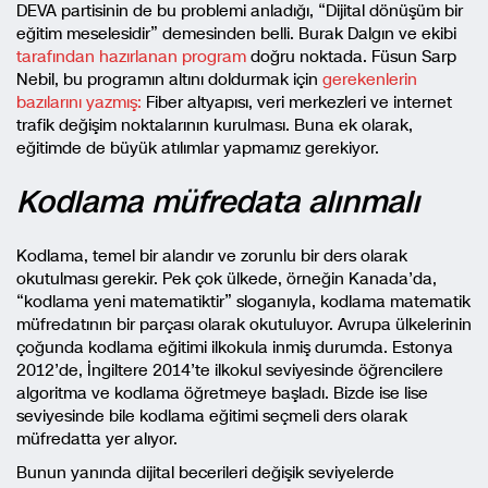
DEVA partisinin de bu problemi anladığı, “Dijital dönüşüm bir
eğitim meselesidir” demesinden belli. Burak Dalgın ve ekibi
tarafından hazırlanan program
doğru noktada. Füsun Sarp
Nebil, bu programın altını doldurmak için
gerekenlerin
bazılarını yazmış:
Fiber altyapısı, veri merkezleri ve internet
trafik değişim noktalarının kurulması. Buna ek olarak,
eğitimde de büyük atılımlar yapmamız gerekiyor.
Kodlama müfredata alınmalı
Kodlama, temel bir alandır ve zorunlu bir ders olarak
okutulması gerekir. Pek çok ülkede, örneğin Kanada’da,
“kodlama yeni matematiktir” sloganıyla, kodlama matematik
müfredatının bir parçası olarak okutuluyor. Avrupa ülkelerinin
çoğunda kodlama eğitimi ilkokula inmiş durumda. Estonya
2012’de, İngiltere 2014’te ilkokul seviyesinde öğrencilere
algoritma ve kodlama öğretmeye başladı. Bizde ise lise
seviyesinde bile kodlama eğitimi seçmeli ders olarak
müfredatta yer alıyor.
Bunun yanında dijital becerileri değişik seviyelerde