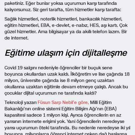
paketiniz. Eğer bunlar yoksa uçurumun karşı tarafında
kalıyorsunuz. Siz geri tarafta, tüm hizmetler karşı tarafta:
Sağlık hizmetleri, noterlik hizmetleri, bankacılık hizmetleri,
eğitim hizmetleri, EBA, e-devlet, e-nabız, HES, aşı kartı. Çok
güzel hizmetler. Ama bilgisayar ya da akıllı telefon lazım. Bir
de internet.
Eğitime ulaşım için dijitalleşme
Covid 19 salgını nedeniyle öğrenciler bir buçuk sene
boyunca okullardan uzak kaldı. İlköğretim ve lise çağında 18
milyon, üniversite çağında ise 8 milyon genç uzaktan
okullarına uzaktan eğitimle devam etmeye çalıştı. Ancak bu
çocuklar dijital uçurumun ne tarafında kaldı?
Teknoloji yazarı
Füsun Sarp Nebil’e göre,
Milli Eğitim
Bakanlığı’nın online sistemi Eğitim Bilişim Ağı’nın (EBA)
kapasitesi sadece 1 milyon kişi. Ayrıca öğrencilerin en az
yarısının internete erişimi yok. Yani öğrencilerin neredeyse
yarısı uçurumun öteki tarafında. Bu nedenle neredeyse iki yıl
boyunca, milyonlarca öğrenci internet çeken dağ başlarına