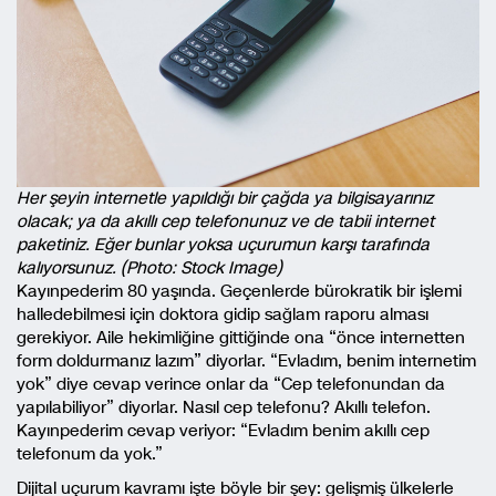
Her şeyin internetle yapıldığı bir çağda ya bilgisayarınız
olacak; ya da akıllı cep telefonunuz ve de tabii internet
paketiniz. Eğer bunlar yoksa uçurumun karşı tarafında
kalıyorsunuz. (Photo: Stock Image)
Kayınpederim 80 yaşında. Geçenlerde bürokratik bir işlemi
halledebilmesi için doktora gidip sağlam raporu alması
gerekiyor. Aile hekimliğine gittiğinde ona “önce internetten
form doldurmanız lazım” diyorlar. “Evladım, benim internetim
yok” diye cevap verince onlar da “Cep telefonundan da
yapılabiliyor” diyorlar. Nasıl cep telefonu? Akıllı telefon.
Kayınpederim cevap veriyor: “Evladım benim akıllı cep
telefonum da yok.”
Dijital uçurum kavramı işte böyle bir şey: gelişmiş ülkelerle