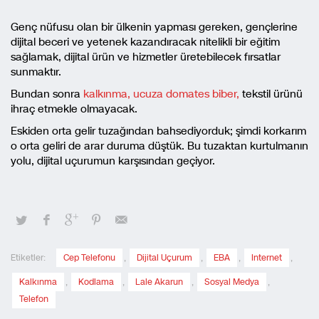
Genç nüfusu olan bir ülkenin yapması gereken, gençlerine
dijital beceri ve yetenek kazandıracak nitelikli bir eğitim
sağlamak, dijital ürün ve hizmetler üretebilecek fırsatlar
sunmaktır.
Bundan sonra
kalkınma, ucuza domates biber,
tekstil ürünü
ihraç etmekle olmayacak.
Eskiden orta gelir tuzağından bahsediyorduk; şimdi korkarım
o orta geliri de arar duruma düştük. Bu tuzaktan kurtulmanın
yolu, dijital uçurumun karşısından geçiyor.
Etiketler:
Cep Telefonu
,
Dijital Uçurum
,
EBA
,
Internet
,
Kalkınma
,
Kodlama
,
Lale Akarun
,
Sosyal Medya
,
Telefon