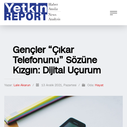
Gençler “Çıkar
Telefonunu” Sözüne
Kızgın: Dijital Uçurum
Yazar:
Lale Akarun
/
13 Aralık 2021, Pazartesi
/
Oda:
Hayat