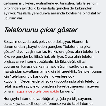
gelişmemiş ülkeleri, eğitimlilerle eğitimsizleri, fakirle zengini
birbirinden ayırdığı gibi yaşlılarla gençleri de birbirinden
ayırıyor. Yaşlılarla yeni dünya arasında böylesine bir dijital bir
uçurum var.
Telefonunu çıkar göster
Sosyal medyada pek çok video dolaşıyor. Ekonomik
durumundan şikayet eden gençlere “telefonunu çıkar
göster” diyor yaşlı insanlar. Bu kişilere göre, akıllı telefon bir
lüks ve gençler bu lüksü hak etmiyor. Oysa akıllı telefon,
bilgisayar ve internet bağlantısı bir lüks değil, dijital
uçurumun karşısında kalmamak, eğitim, sağlık, çalışma
hayatından soyutlanmamak için bir gereklilik. Gençler bunun
için “telefonunu çıkar göster” diyenlere çok
kızıyorlar. [Geçenlerde bir sokak röportajında akıllı telefonu
refah işareti sayıp ekonomiden şikayet etmemesini isteyen
birisinin
ağzına cep telefonu soktu
bir genç.]
Her şeyin internetle yapıldığı bir çağda ya bilgisayarınız
olacak; ya da akıllı cep telefonunuz ve de tabii internet