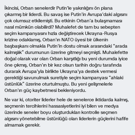
İkincisi, Orban senelerdir Putin’le yakınlığını ön plana
çıkarmış bir liderdi. Bu savaş ise Putin’in Avrupa’daki algısını
çok olumsuz etkilemişti. Bu etkinin Orban’a bulaşmaması
nasıl mümkün olabilirdi? Muhalefet de tam bu sebepten
seçim kampanyasını hızla değiştirecek Ukrayna-Rusya
krizine odaklamış, Orban’ın NATO üyesi bir ülkenin
başbaşkanı olmakla Putin’in dostu olmak arasındaki “arada
kalmışlık” durumunun üzerine gitmeyi seçmişti. Muhalefette
doğal olarak var olan Orban karşıtlığı bu yeni durumda iyice
öne çıkmış, Orban’ın bir kez olsun tarihin doğru tarafında
durarak Avrupa’yla birlikte Ukrayna’ya destek vermesi
gerektiği savunulmak suretiyle seçim kampanyası “ahlaki
üstünlük” üzerine oturtulmuştu. Bu yeni gelişmelerle
Orban’ın güç kaybetmesi bekleniyordu.
Ne var ki, otoriter liderler hele de senelerce iktidarda kalmış,
seçmenin tercihlerini hassasiyetlerini iyi bilen ve medya
üzerinde seneler boyu oluşturdukları kontrolle seçmen
algısını yönetebilme üstünlüğü olan liderlerin güçlerini hafife
almamak gerekir.