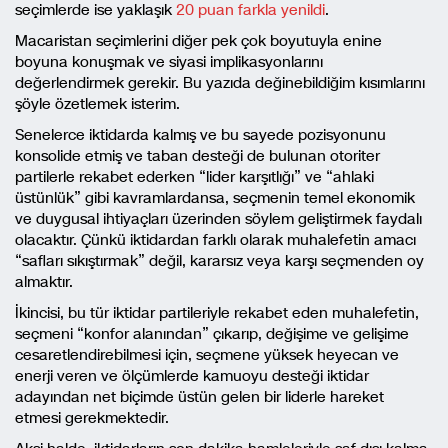
seçimlerde ise yaklaşık
20 puan farkla yenildi
.
Macaristan seçimlerini diğer pek çok boyutuyla enine
boyuna konuşmak ve siyasi implikasyonlarını
değerlendirmek gerekir. Bu yazıda değinebildiğim kısımlarını
şöyle özetlemek isterim.
Senelerce iktidarda kalmış ve bu sayede pozisyonunu
konsolide etmiş ve taban desteği de bulunan otoriter
partilerle rekabet ederken “lider karşıtlığı” ve “ahlaki
üstünlük” gibi kavramlardansa, seçmenin temel ekonomik
ve duygusal ihtiyaçları üzerinden söylem geliştirmek faydalı
olacaktır. Çünkü iktidardan farklı olarak muhalefetin amacı
“safları sıkıştırmak” değil, kararsız veya karşı seçmenden oy
almaktır.
İkincisi, bu tür iktidar partileriyle rekabet eden muhalefetin,
seçmeni “konfor alanından” çıkarıp, değişime ve gelişime
cesaretlendirebilmesi için, seçmene yüksek heyecan ve
enerji veren ve ölçümlerde kamuoyu desteği iktidar
adayından net biçimde üstün gelen bir liderle hareket
etmesi gerekmektedir.