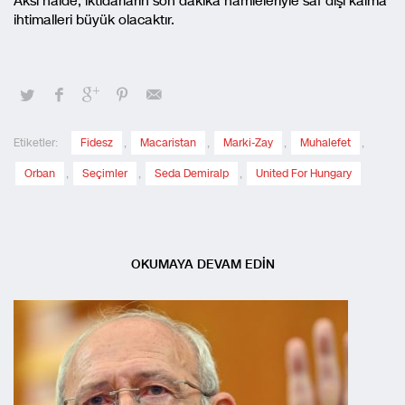
Aksi halde, iktidarların son dakika hamleleriyle saf dışı kalma
ihtimalleri büyük olacaktır.
Etiketler:
Fidesz
,
Macaristan
,
Marki-Zay
,
Muhalefet
,
Orban
,
Seçimler
,
Seda Demiralp
,
United For Hungary
OKUMAYA DEVAM EDİN