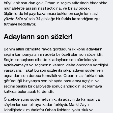
büyük bir sorudan çok, Orban’ın seçim arifesinde birdenbire
muhalefetle arasını nasıl açtığına, ve bir ay önceki
ölçümlerde kıl payı kazanması beklenen seçimleri nasıl
yüzde 54’e yüzde 34 gibi ağır bir farkla kazandığına ışık
tutmayı hedefliyor.
Adayların son sözleri
Benim altını çizmekte fayda gördüğüm ilk konu adayların
seçim kampanyalarının adeta bir özeti olan son sözleridir.
Seçim sonuçlarını elbette ki adayların son cümleleriyle
açıklayamayız ve seçmenin kararını daha önceden verdiğini
varsayarız. Fakat bu son sözler iki rakip adayın söylemleri
açısından son derece temsilidir ve Orban’ın az farkla önde
götürdüğü bir yarışta son bir ayda nasıl arayı açtığını ve
seçimi baskın bir galibiyetle sonuçlandırdığını açıklamaya
katkıda bulunacak türdendir.
Öncelikle şunu söylemeliyim ki, iki adayın da kampanya
söylemleri son bir aya kadar farklıydı. Marki-Zay’in
liderliğindeki muhalefet Orban iktidarını yolsuzluk ve