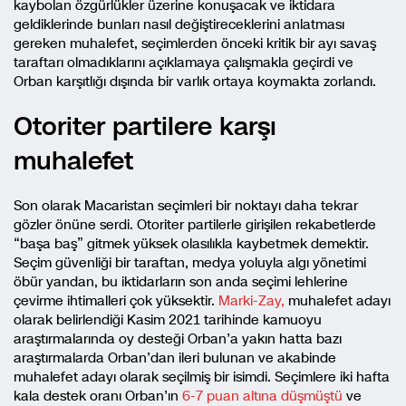
kaybolan özgürlükler üzerine konuşacak ve iktidara
geldiklerinde bunları nasıl değiştireceklerini anlatması
gereken muhalefet, seçimlerden önceki kritik bir ayı savaş
taraftarı olmadıklarını açıklamaya çalışmakla geçirdi ve
Orban karşıtlığı dışında bir varlık ortaya koymakta zorlandı.
Otoriter partilere karşı
muhalefet
Son olarak Macaristan seçimleri bir noktayı daha tekrar
gözler önüne serdi. Otoriter partilerle girişilen rekabetlerde
“başa baş” gitmek yüksek olasılıkla kaybetmek demektir.
Seçim güvenliği bir taraftan, medya yoluyla algı yönetimi
öbür yandan, bu iktidarların son anda seçimi lehlerine
çevirme ihtimalleri çok yüksektir.
Marki-Zay,
muhalefet adayı
olarak belirlendiği Kasim 2021 tarihinde kamuoyu
araştırmalarında oy desteği Orban’a yakın hatta bazı
araştırmalarda Orban’dan ileri bulunan ve akabinde
muhalefet adayı olarak seçilmiş bir isimdi. Seçimlere iki hafta
kala destek oranı Orban’ın
6-7 puan altına düşmüştü
ve