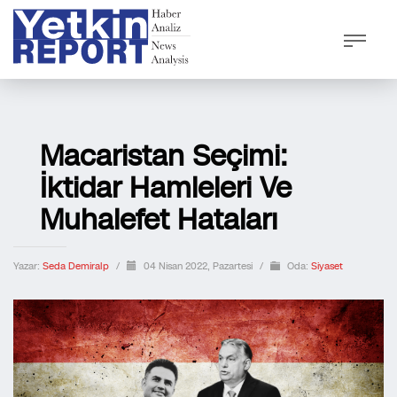
Macaristan Seçimi:
İktidar Hamleleri Ve
Muhalefet Hataları
Yazar:
Seda Demiralp
/
04 Nisan 2022, Pazartesi
/
Oda:
Siyaset