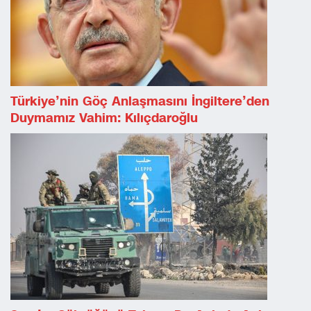
Türkiye’nin Göç Anlaşmasını İngiltere’den
Duymamız Vahim: Kılıçdaroğlu