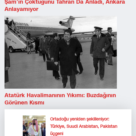
Şam’ın Çöktüğünü Tahran Da Anladı, Ankara
Anlayamıyor
Atatürk Havalimanının Yıkımı: Buzdağının
Görünen Kısmı
Ortadoğu yeniden şekilleniyor:
Türkiye, Suudi Arabistan, Pakistan
üçgeni