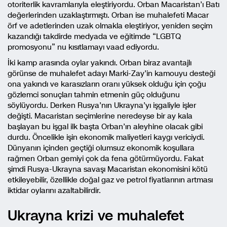
otoriterlik kavramlarıyla eleştiriyordu. Orban Macaristan’ı Batı
değerlerinden uzaklaştırmıştı. Orban ise muhalefeti Macar
örf ve adetlerinden uzak olmakla eleştiriyor, yeniden seçim
kazandığı takdirde medyada ve eğitimde “LGBTQ
promosyonu” nu kısıtlamayı vaad ediyordu.
İki kamp arasında oylar yakındı. Orban biraz avantajlı
görünse de muhalefet adayı Marki-Zay’in kamouyu desteği
ona yakındı ve karasızların oranı yüksek olduğu için çoğu
gözlemci sonuçları tahmin etmenin güç olduğunu
söylüyordu. Derken Rusya’nın Ukrayna’yı işgaliyle işler
değişti. Macaristan seçimlerine neredeyse bir ay kala
başlayan bu işgal ilk başta Orban’ın aleyhine olacak gibi
durdu. Öncelikle işin ekonomik maliyetleri kaygı vericiydi.
Dünyanın içinden geçtiği olumsuz ekonomik koşullara
rağmen Orban gemiyi çok da fena götürmüyordu. Fakat
şimdi Rusya-Ukrayna savaşı Macaristan ekonomisini kötü
etkileyebilir, özellikle doğal gaz ve petrol fiyatlarının artması
iktidar oylarını azaltabilirdir.
Ukrayna krizi ve muhalefet