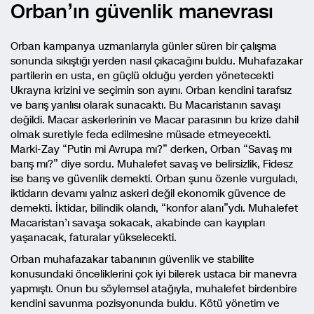
Orban’ın güvenlik manevrası
Orban kampanya uzmanlarıyla günler süren bir çalışma
sonunda sıkıştığı yerden nasıl çıkacağını buldu. Muhafazakar
partilerin en usta, en güçlü olduğu yerden yönetecekti
Ukrayna krizini ve seçimin son ayını. Orban kendini tarafsız
ve barış yanlısı olarak sunacaktı. Bu Macaristanın savaşı
değildi. Macar askerlerinin ve Macar parasının bu krize dahil
olmak suretiyle feda edilmesine müsade etmeyecekti.
Marki-Zay “Putin mi Avrupa mı?” derken, Orban “Savaş mı
barış mı?” diye sordu. Muhalefet savaş ve belirsizlik, Fidesz
ise barış ve güvenlik demekti. Orban şunu özenle vurguladı,
iktidarın devamı yalnız askeri değil ekonomik güvence de
demekti. İktidar, bilindik olandı, “konfor alanı”ydı. Muhalefet
Macaristan’ı savaşa sokacak, akabinde can kayıpları
yaşanacak, faturalar yükselecekti.
Orban muhafazakar tabanının güvenlik ve stabilite
konusundaki önceliklerini çok iyi bilerek ustaca bir manevra
yapmıştı. Onun bu söylemsel atağıyla, muhalefet birdenbire
kendini savunma pozisyonunda buldu. Kötü yönetim ve