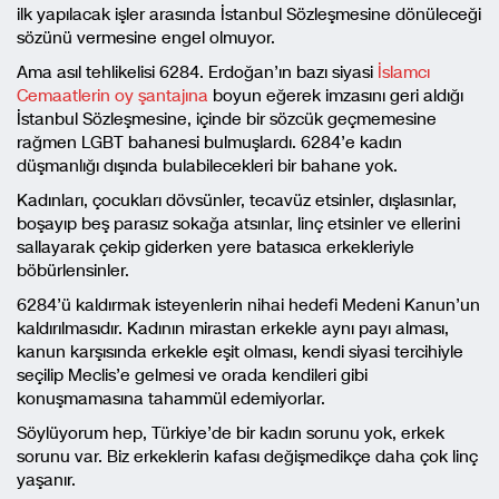
ilk yapılacak işler arasında İstanbul Sözleşmesine dönüleceği
sözünü vermesine engel olmuyor.
Ama asıl tehlikelisi 6284. Erdoğan’ın bazı siyasi
İslamcı
Cemaatlerin oy şantajına
boyun eğerek imzasını geri aldığı
İstanbul Sözleşmesine, içinde bir sözcük geçmemesine
rağmen LGBT bahanesi bulmuşlardı. 6284’e kadın
düşmanlığı dışında bulabilecekleri bir bahane yok.
Kadınları, çocukları dövsünler, tecavüz etsinler, dışlasınlar,
boşayıp beş parasız sokağa atsınlar, linç etsinler ve ellerini
sallayarak çekip giderken yere batasıca erkekleriyle
böbürlensinler.
6284’ü kaldırmak isteyenlerin nihai hedefi Medeni Kanun’un
kaldırılmasıdır. Kadının mirastan erkekle aynı payı alması,
kanun karşısında erkekle eşit olması, kendi siyasi tercihiyle
seçilip Meclis’e gelmesi ve orada kendileri gibi
konuşmamasına tahammül edemiyorlar.
Söylüyorum hep, Türkiye’de bir kadın sorunu yok, erkek
sorunu var. Biz erkeklerin kafası değişmedikçe daha çok linç
yaşanır.