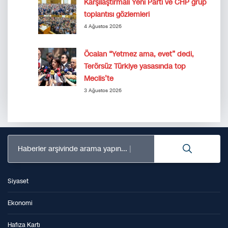
Karşılaştırmalı Yeni Parti ve CHP grup
toplantısı gözlemleri
4 Ağustos 2026
Öcalan “Yetmez ama, evet” dedi,
Terörsüz Türkiye yasasında top
Meclis’te
3 Ağustos 2026
Haberler arşivinde arama yapın...
Siyaset
Ekonomi
Hafıza Kartı