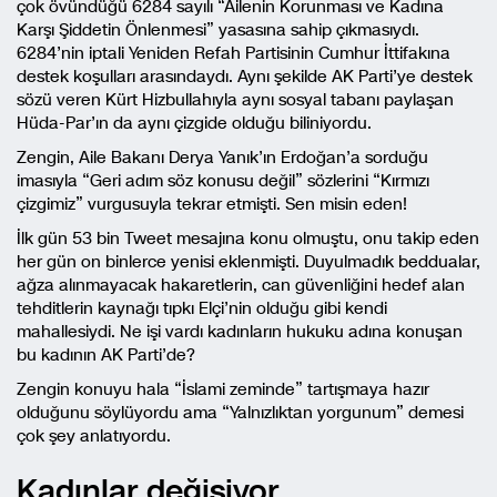
çok övündüğü 6284 sayılı “Ailenin Korunması ve Kadına
Karşı Şiddetin Önlenmesi” yasasına sahip çıkmasıydı.
6284’nin iptali Yeniden Refah Partisinin Cumhur İttifakına
destek koşulları arasındaydı. Aynı şekilde AK Parti’ye destek
sözü veren Kürt Hizbullahıyla aynı sosyal tabanı paylaşan
Hüda-Par’ın da aynı çizgide olduğu biliniyordu.
Zengin, Aile Bakanı Derya Yanık’ın Erdoğan’a sorduğu
imasıyla “Geri adım söz konusu değil” sözlerini “Kırmızı
çizgimiz” vurgusuyla tekrar etmişti. Sen misin eden!
İlk gün 53 bin Tweet mesajına konu olmuştu, onu takip eden
her gün on binlerce yenisi eklenmişti. Duyulmadık beddualar,
ağza alınmayacak hakaretlerin, can güvenliğini hedef alan
tehditlerin kaynağı tıpkı Elçi’nin olduğu gibi kendi
mahallesiydi. Ne işi vardı kadınların hukuku adına konuşan
bu kadının AK Parti’de?
Zengin konuyu hala “İslami zeminde” tartışmaya hazır
olduğunu söylüyordu ama “Yalnızlıktan yorgunum” demesi
çok şey anlatıyordu.
Kadınlar değişiyor.