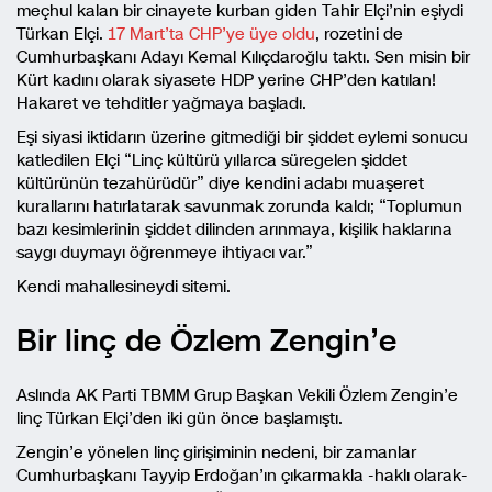
meçhul kalan bir cinayete kurban giden Tahir Elçi’nin eşiydi
Türkan Elçi.
17 Mart’ta CHP’ye üye oldu
, rozetini de
Cumhurbaşkanı Adayı Kemal Kılıçdaroğlu taktı. Sen misin bir
Kürt kadını olarak siyasete HDP yerine CHP’den katılan!
Hakaret ve tehditler yağmaya başladı.
Eşi siyasi iktidarın üzerine gitmediği bir şiddet eylemi sonucu
katledilen Elçi “Linç kültürü yıllarca süregelen şiddet
kültürünün tezahürüdür” diye kendini adabı muaşeret
kurallarını hatırlatarak savunmak zorunda kaldı; “Toplumun
bazı kesimlerinin şiddet dilinden arınmaya, kişilik haklarına
saygı duymayı öğrenmeye ihtiyacı var.”
Kendi mahallesineydi sitemi.
Bir linç de Özlem Zengin’e
Aslında AK Parti TBMM Grup Başkan Vekili Özlem Zengin’e
linç Türkan Elçi’den iki gün önce başlamıştı.
Zengin’e yönelen linç girişiminin nedeni, bir zamanlar
Cumhurbaşkanı Tayyip Erdoğan’ın çıkarmakla -haklı olarak-