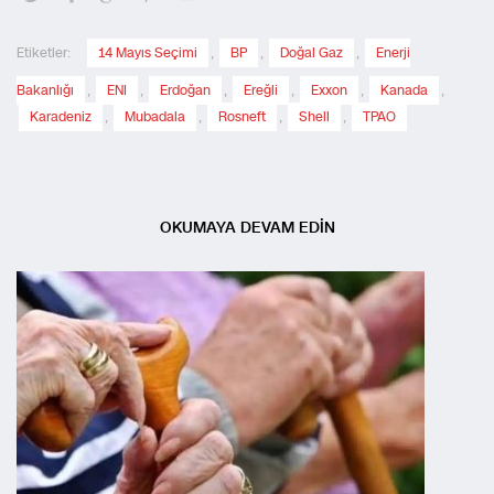
Etiketler:
14 Mayıs Seçimi
,
BP
,
Doğal Gaz
,
Enerji
Bakanlığı
,
ENI
,
Erdoğan
,
Ereğli
,
Exxon
,
Kanada
,
Karadeniz
,
Mubadala
,
Rosneft
,
Shell
,
TPAO
OKUMAYA DEVAM EDİN