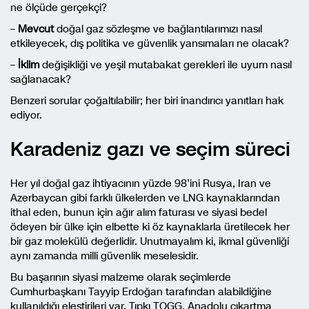
ne ölçüde gerçekçi?
–
Mevcut
doğal gaz sözleşme ve bağlantılarımızı nasıl
etkileyecek, dış politika ve güvenlik yansımaları ne olacak?
–
İklim
değişikliği ve yeşil mutabakat gerekleri ile uyum nasıl
sağlanacak?
Benzeri sorular çoğaltılabilir; her biri inandırıcı yanıtları hak
ediyor.
Karadeniz gazı ve seçim süreci
Her yıl doğal gaz ihtiyacının yüzde 98’ini Rusya, Iran ve
Azerbaycan gibi farklı ülkelerden ve LNG kaynaklarından
ithal eden, bunun için ağır alım faturası ve siyasi bedel
ödeyen bir ülke için elbette ki öz kaynaklarla üretilecek her
bir gaz molekülü değerlidir. Unutmayalım ki, ikmal güvenliği
aynı zamanda milli güvenlik meselesidir.
Bu başarının siyasi malzeme olarak seçimlerde
Cumhurbaşkanı Tayyip Erdoğan tarafından alabildiğine
kullanıldığı eleştirileri var. Tıpkı TOGG, Anadolu çıkartma