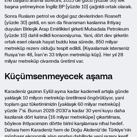
ENI başlattı arama sürecini, 2015’de gücü (yüzde 50) tek
başına yetmeyince İngiliz BP (yüzde 10) çağrıldı ortak olarak.
Sonra Rusların petrol ve doğal gaz devlerinden Rosneft
(yüzde 30) geldi, en son da finansman kaslarına ihtiyaç
duyulan Birleşik Arap Emirlikleri şirketi Mubadala Petroleum
(yüzde 10) dahil edildi konsorsiyuma. Yani, dört dev şirketin
ortak eseri olarak hayat buldu kısa sürede. 850 milyar
metreküp rezerv olduğu tespit edildi. (Kıyaslamak isterseniz
Rusya’nın 48, İran’ın 33 trilyon metreküp küp). Her yıl 28
milyar metreküp civarında üretimi var.
Küçümsenmeyecek aşama
Karadeniz gazının Eylül ayına kadar kademeli artışla günde
yaklaşık 10 milyon metreküp üretilmesi öngörülüyor, yani
toplam gaz tüketimimizin (yaklaşık 60 milyar metreküp)
yüzde 7’si. Bunun 2028-2030’a kadar 30 yeni kuyu daha
kazılarak dört katına (16 milyar metreküpe) çıkartılması,
böylece ihtiyacımızın dörtte birini karşılaması nihai hedef.
Dahası hem Karadeniz hem de Doğu Akdeniz’de Türkiye’nin
münhasır ekonomik alan sınırları dahilinde yeni rezerv keşif