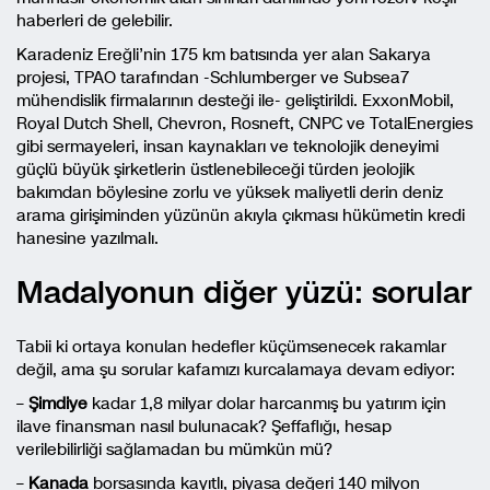
haberleri de gelebilir.
Karadeniz Ereğli’nin 175 km batısında yer alan Sakarya
projesi, TPAO tarafından -Schlumberger ve Subsea7
mühendislik firmalarının desteği ile- geliştirildi. ExxonMobil,
Royal Dutch Shell, Chevron, Rosneft, CNPC ve TotalEnergies
gibi sermayeleri, insan kaynakları ve teknolojik deneyimi
güçlü büyük şirketlerin üstlenebileceği türden jeolojik
bakımdan böylesine zorlu ve yüksek maliyetli derin deniz
arama girişiminden yüzünün akıyla çıkması hükümetin kredi
hanesine yazılmalı.
Madalyonun diğer yüzü: sorular
Tabii ki ortaya konulan hedefler küçümsenecek rakamlar
değil, ama şu sorular kafamızı kurcalamaya devam ediyor:
–
Şimdiye
kadar 1,8 milyar dolar harcanmış bu yatırım için
ilave finansman nasıl bulunacak? Şeffaflığı, hesap
verilebilirliği sağlamadan bu mümkün mü?
–
Kanada
borsasında kayıtlı, piyasa değeri 140 milyon