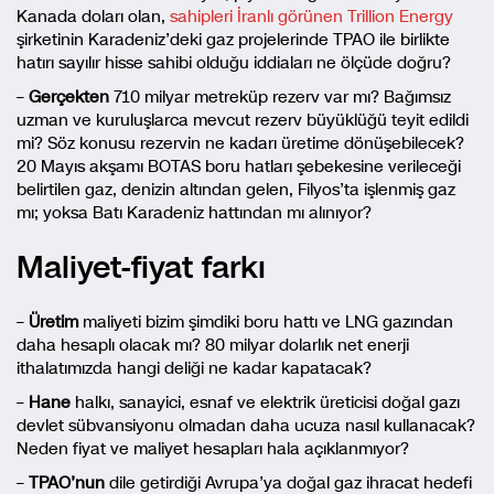
Kanada doları olan,
sahipleri İranlı görünen Trillion Energy
şirketinin Karadeniz’deki gaz projelerinde TPAO ile birlikte
hatırı sayılır hisse sahibi olduğu iddiaları ne ölçüde doğru?
–
Gerçekten
710 milyar metreküp rezerv var mı? Bağımsız
uzman ve kuruluşlarca mevcut rezerv büyüklüğü teyit edildi
mi? Söz konusu rezervin ne kadarı üretime dönüşebilecek?
20 Mayıs akşamı BOTAS boru hatları şebekesine verileceği
belirtilen gaz, denizin altından gelen, Filyos’ta işlenmiş gaz
mı; yoksa Batı Karadeniz hattından mı alınıyor?
Maliyet-fiyat farkı
–
Üretim
maliyeti bizim şimdiki boru hattı ve LNG gazından
daha hesaplı olacak mı? 80 milyar dolarlık net enerji
ithalatımızda hangi deliği ne kadar kapatacak?
–
Hane
halkı, sanayici, esnaf ve elektrik üreticisi doğal gazı
devlet sübvansiyonu olmadan daha ucuza nasıl kullanacak?
Neden fiyat ve maliyet hesapları hala açıklanmıyor?
–
TPAO’nun
dile getirdiği Avrupa’ya doğal gaz ihracat hedefi