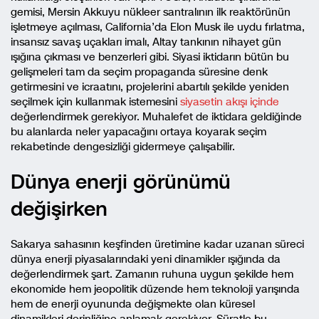
gemisi, Mersin Akkuyu nükleer santralının ilk reaktörünün
işletmeye açılması, California’da Elon Musk ile uydu fırlatma,
insansız savaş uçakları imalı, Altay tankının nihayet gün
ışığına çıkması ve benzerleri gibi. Siyasi iktidarın bütün bu
gelişmeleri tam da seçim propaganda süresine denk
getirmesini ve icraatını, projelerini abartılı şekilde yeniden
seçilmek için kullanmak istemesini
siyasetin akışı içinde
değerlendirmek gerekiyor. Muhalefet de iktidara geldiğinde
bu alanlarda neler yapacağını ortaya koyarak seçim
rekabetinde dengesizliği gidermeye çalışabilir.
Dünya enerji görünümü
değişirken
Sakarya sahasının keşfinden üretimine kadar uzanan süreci
dünya enerji piyasalarındaki yeni dinamikler ışığında da
değerlendirmek şart. Zamanın ruhuna uygun şekilde hem
ekonomide hem jeopolitik düzende hem teknoloji yarışında
hem de enerji oyununda değişmekte olan küresel
dinamikleri derinliğine anlamak gerekiyor. Süratle bu