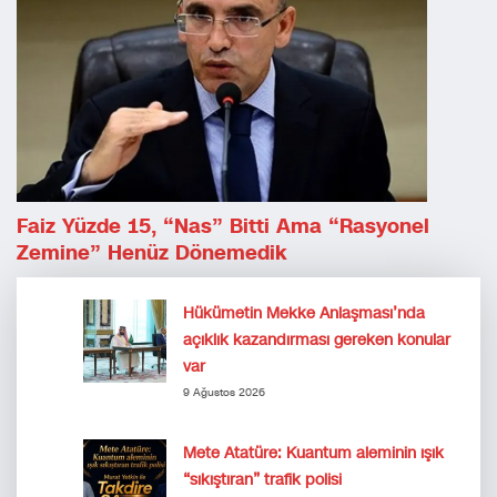
Faiz Yüzde 15, “Nas” Bitti Ama “rasyonel
Zemine” Henüz Dönemedik
Hükümetin Mekke Anlaşması’nda
açıklık kazandırması gereken konular
var
9 Ağustos 2026
Mete Atatüre: Kuantum aleminin ışık
“sıkıştıran” trafik polisi