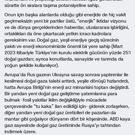
süratte ön sıralara taşıma potansiyeline sahip.
Onun için başka alanlarda olduğu gibi enerjide de hiç vakit
geçirmeksizin yeni bir partiler üstü, “enerjik” iktidar vizyonu
ve de dünya gerçeklerinden haberdar, uluslararası işbirliğini,
ortaklıkları da öne çıkartacak yetkin icracı kadrolara
gereksinim var. Doğal gaz, yeşil enerjiye geçiş sürecinin
yakıtı ve enerji ekonomimizde önemli bir yere sahip (Mart
2023 itibariyle Türkiye’nin kurulu elektrik gücünün yüzde 25’i
doğal gazdan; ayrıca konutlarda, sanayide ve tarımda da
yoğun şekilde kullanılıyor).
Avrupa’da Rus gazının Ukrayna savaşı sonrası yaptırımlar ile
kesilmesi doğal gaza talebi arttırdı, yeşile dönüşü hızlandırdı,
hatta Avrupa Birliği’nin enerji arz mimarisini toptan değiştirdi.
Bir yandan yeni doğal gaz geliştirme yatırımlarına para
bulmak -fosil yakıtlar iklim değişikliğiyle mücadele
çerçevesinde “tu kaka” ilan edildiği için- giderek zorlaşırken,
diğer yandan yeni doğal gaz üreticileri de pazarları da
mantar gibi çoğalıyor dünyanın dört bir köşesinde. ABD kaya
gazı sayesinde doğal gaz üretiminde Rusya’yı tahtından
indirmek üzere.