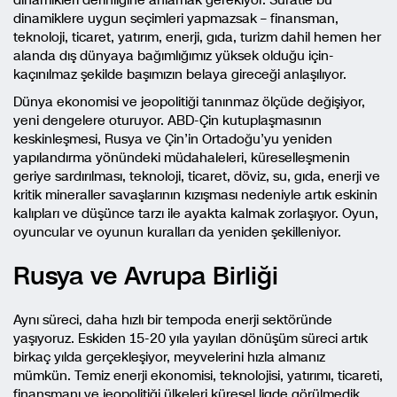
dinamiklere uygun seçimleri yapmazsak – finansman,
teknoloji, ticaret, yatırım, enerji, gıda, turizm dahil hemen her
alanda dış dünyaya bağımlığımız yüksek olduğu için-
kaçınılmaz şekilde başımızın belaya gireceği anlaşılıyor.
Dünya ekonomisi ve jeopolitiği tanınmaz ölçüde değişiyor,
yeni dengelere oturuyor. ABD-Çin kutuplaşmasının
keskinleşmesi, Rusya ve Çin’in Ortadoğu’yu yeniden
yapılandırma yönündeki müdahaleleri, küreselleşmenin
geriye sardırılması, teknoloji, ticaret, döviz, su, gıda, enerji ve
kritik mineraller savaşlarının kızışması nedeniyle artık eskinin
kalıpları ve düşünce tarzı ile ayakta kalmak zorlaşıyor. Oyun,
oyuncular ve oyunun kuralları da yeniden şekilleniyor.
Rusya ve Avrupa Birliği
Aynı süreci, daha hızlı bir tempoda enerji sektöründe
yaşıyoruz. Eskiden 15-20 yıla yayılan dönüşüm süreci artık
birkaç yılda gerçekleşiyor, meyvelerini hızla almanız
mümkün. Temiz enerji ekonomisi, teknolojisi, yatırımı, ticareti,
finansmanı ve jeopolitiği ülkeleri küresel ligde görülmedik