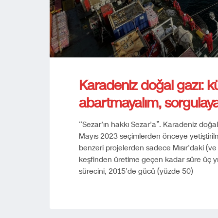
Karadeniz doğal gazı: 
abartmayalım, sorgulay
“Sezar’ın hakkı Sezar’a”. Karadeniz doğal
Mayıs 2023 seçimlerden önceye yetiştiril
benzeri projelerden sadece Mısır’daki (v
keşfinden üretime geçen kadar süre üç yıl i
sürecini, 2015’de gücü (yüzde 50)