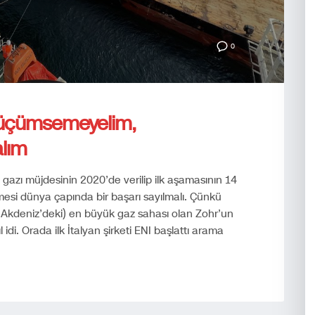
0
küçümsemeyelim,
alım
 gazı müjdesinin 2020’de verilip ilk aşamasının 14
mesi dünya çapında bir başarı sayılmalı. Çünkü
e Akdeniz’deki) en büyük gaz sahası olan Zohr’un
di. Orada ilk İtalyan şirketi ENI başlattı arama