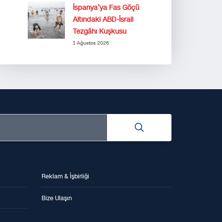
İspanya’ya Fas Göçü
Altındaki ABD-İsrail
Tezgâhı Kuşkusu
1 Ağustos 2026
Reklam & İşbirliği
Bize Ulaşın